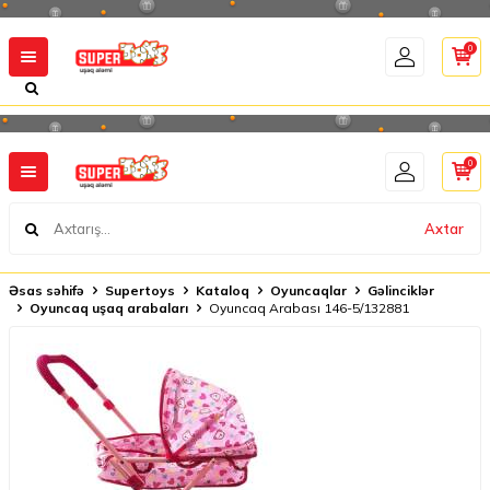
0
0
Axtar
Əsas səhifə
Supertoys
Kataloq
Oyuncaqlar
Gəlinciklər
Oyuncaq uşaq arabaları
Oyuncaq Arabası 146-5/132881