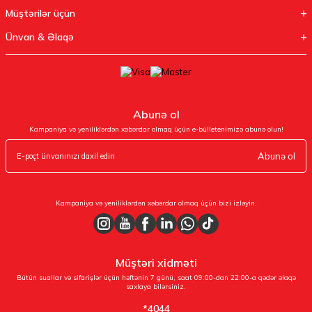
Müştərilər üçün
Ünvan & Əlaqə
Abunə ol
Kampaniya və yeniliklərdən xəbərdar olmaq üçün e-bülletenimizə abunə olun!
Abunə ol
Kampaniya və yeniliklərdən xəbərdar olmaq üçün bizi izləyin.
Müştəri xidməti
Bütün suallar və sifarişlər üçün həftənin 7 günü, saat 09:00-dan 22:00-a qədər əlaqə
saxlaya bilərsiniz.
*4044