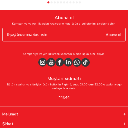
Abunə ol
Kampaniya və yeniliklərdən xəbərdar olmaq üçün e-bülletenimizə abunə olun!
Abunə ol
Kampaniya və yeniliklərdən xəbərdar olmaq üçün bizi izləyin.
Müştəri xidməti
Bütün suallar və sifarişlər üçün həftənin 7 günü, saat 09:00-dan 22:00-a qədər əlaqə
saxlaya bilərsiniz.
*4044
Məlumat
Şirkət