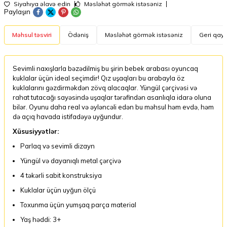
Siyahıya əlavə edin
Məsləhət görmək istəsəniz
Paylaşın
Məhsul təsviri
Ödəniş
Məsləhət görmək istəsəniz
Geri qayt
Sevimli naxışlarla bəzədilmiş bu şirin bebek arabası oyuncaq
kuklalar üçün ideal seçimdir! Qız uşaqları bu arabayla öz
kuklalarını gəzdirməkdən zövq alacaqlar. Yüngül çərçivəsi və
rahat tutacağı sayəsində uşaqlar tərəfindən asanlıqla idarə oluna
bilər. Oyunu daha real və əyləncəli edən bu məhsul həm evdə, həm
də açıq havada istifadəyə uyğundur.
Xüsusiyyətlər:
Parlaq və sevimli dizayn
Yüngül və dayanıqlı metal çərçivə
4 təkərli sabit konstruksiya
Kuklalar üçün uyğun ölçü
Toxunma üçün yumşaq parça material
Yaş həddi: 3+