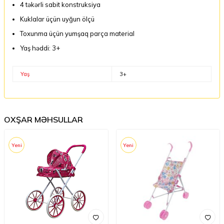
4 təkərli sabit konstruksiya
Kuklalar üçün uyğun ölçü
Toxunma üçün yumşaq parça material
Yaş həddi: 3+
Yaş
3+
OXŞAR MƏHSULLAR
Yeni
Yeni