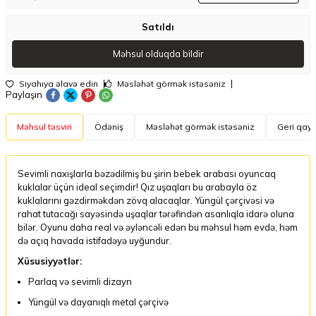
Satıldı
Məhsul olduqda bildir
Siyahıya əlavə edin
Məsləhət görmək istəsəniz
Paylaşın
Məhsul təsviri
Ödəniş
Məsləhət görmək istəsəniz
Geri qayt
Sevimli naxışlarla bəzədilmiş bu şirin bebek arabası oyuncaq
kuklalar üçün ideal seçimdir! Qız uşaqları bu arabayla öz
kuklalarını gəzdirməkdən zövq alacaqlar. Yüngül çərçivəsi və
rahat tutacağı sayəsində uşaqlar tərəfindən asanlıqla idarə oluna
bilər. Oyunu daha real və əyləncəli edən bu məhsul həm evdə, həm
də açıq havada istifadəyə uyğundur.
Xüsusiyyətlər:
Parlaq və sevimli dizayn
Yüngül və dayanıqlı metal çərçivə