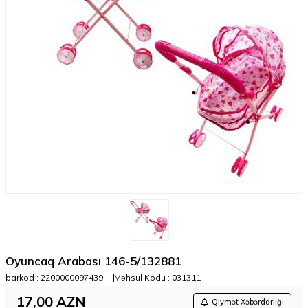
Oyuncaq Arabası 146-5/132881
barkod :
2200000097439
Məhsul Kodu :
031311
17,00
AZN
Qiymət Xəbərdarlığı