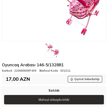
Oyuncaq Arabası 146-5/132881
barkod :
2200000097439
Məhsul Kodu :
031311
17,00
AZN
Qiymət Xəbərdarlığı
Satıldı
Məhsul olduqda bildir