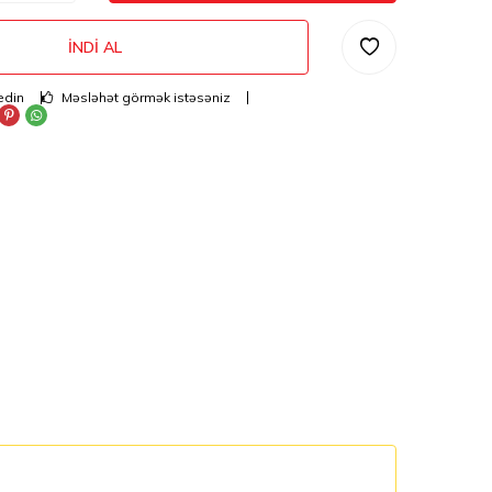
İNDI AL
edin
Məsləhət görmək istəsəniz