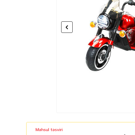
Məhsul təsviri
-