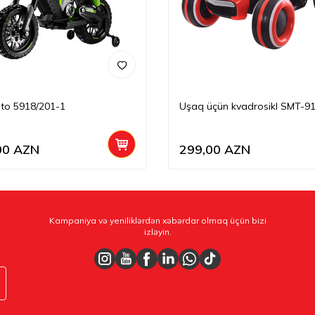
to 5918/201-1
Uşaq üçün kvadrosikl SMT-9
00
AZN
299,00
AZN
Kampaniya və yeniliklərdən xəbərdar olmaq üçün bizi
izləyin.