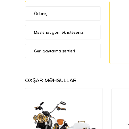
Ödəniş
Məsləhət görmək istəsəniz
Geri qaytarma şərtləri
OXŞAR MƏHSULLAR