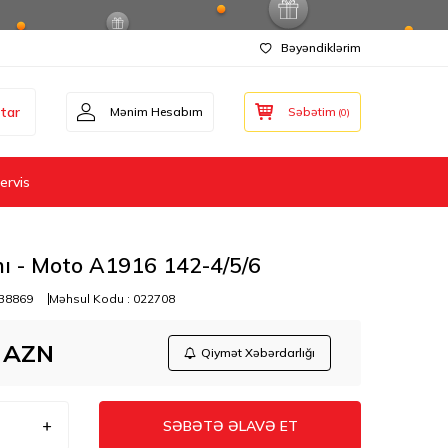
Bəyəndiklərim
tar
Mənim Hesabım
Səbətim
(
0
)
ervis
ı - Moto A1916 142-4/5/6
38869
Məhsul Kodu :
022708
AZN
Qiymət Xəbərdarlığı
SƏBƏTƏ ƏLAVƏ ET