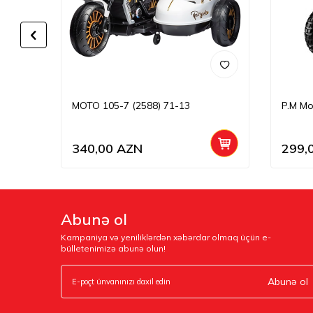
MOTO 105-7 (2588) 71-13
P.M Mo
340,00
AZN
299,
Abunə ol
Kampaniya və yeniliklərdən xəbərdar olmaq üçün e-
bülletenimizə abunə olun!
Abunə ol