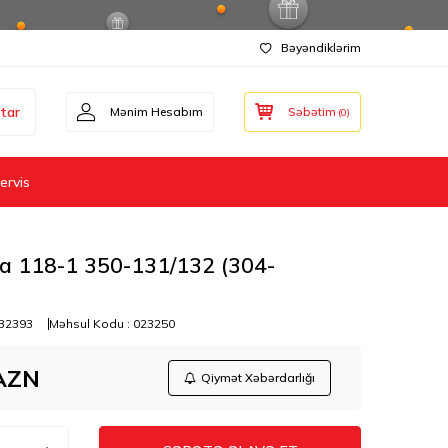
Bəyəndiklərim
tar
Mənim Hesabım
Səbətim
(
0
)
ervis
ça 118-1 350-131/132 (304-
32393
Məhsul Kodu :
023250
AZN
Qiymət Xəbərdarlığı