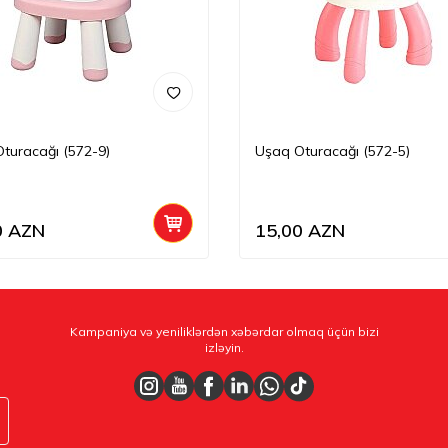
turacağı (572-9)
Uşaq Oturacağı (572-5)
0
AZN
15,00
AZN
Kampaniya və yeniliklərdən xəbərdar olmaq üçün bizi
izləyin.