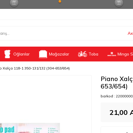
Ax
Oğlanlar
Mağazalar
Toba
Mingo S
o Xalça 118-1 350-131/132 (304-653/654)
Piano Xal
653/654)
barkod :
22000000
21,00