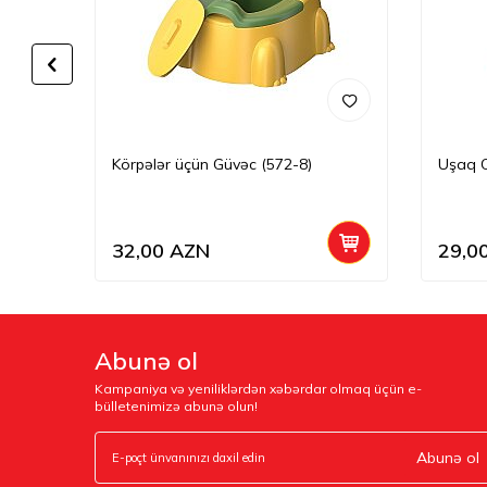
Körpələr üçün Güvəc (572-8)
Uşaq O
32,00
AZN
29,0
Abunə ol
Kampaniya və yeniliklərdən xəbərdar olmaq üçün e-
bülletenimizə abunə olun!
Abunə ol