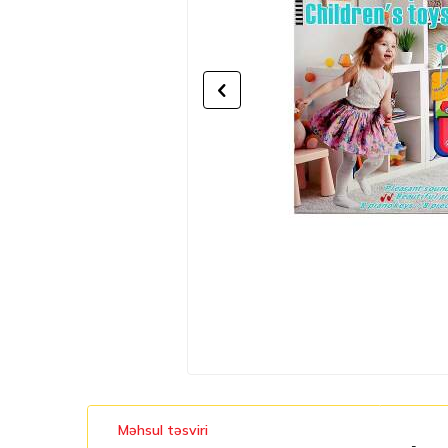
Məhsul təsviri
-