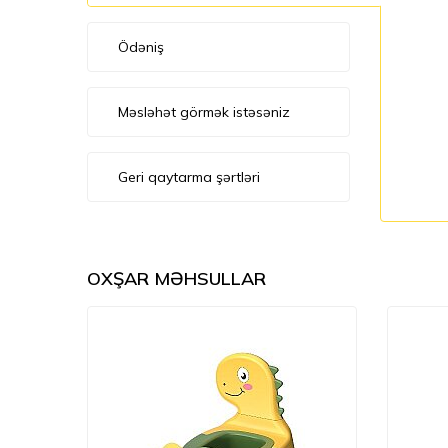
Ödəniş
Məsləhət görmək istəsəniz
Geri qaytarma şərtləri
OXŞAR MƏHSULLAR