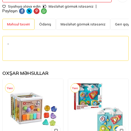
Siyahıya əlavə edin
Məsləhət görmək istəsəniz
Paylaşın
Məhsul təsviri
Ödəniş
Məsləhət görmək istəsəniz
Geri qayt
-
OXŞAR MƏHSULLAR
Yeni
Yeni