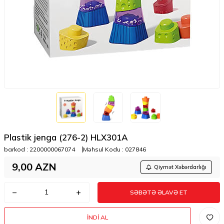
Plastik jenga (276-2) HLX301A
barkod :
2200000067074
Məhsul Kodu :
027846
9,00
AZN
Qiymət Xəbərdarlığı
SƏBƏTƏ ƏLAVƏ ET
İNDI AL