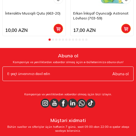
İnteraktiv Musiqili Qutu (663-20)
Erkən İnkişaf Oyuncağı Astronot
Lövhəsi (703-59)
10,00
AZN
17,00
AZN
Abunə ol
Kampaniya və yeniliklərdən xəbərdar olmaq üçün e-bülletenimizə abunə olun!
Abunə ol
Kampaniya və yeniliklərdən xəbərdar olmaq üçün bizi izləyin.
Müştəri xidməti
Bütün suallar və sifarişlər üçün həftənin 7 günü, saat 09:00-dan 22:00-a qədər əlaqə
saxlaya bilərsiniz.