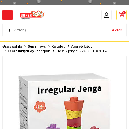
0
Axtar
Əsas səhifə
Supertoys
Kataloq
Ana və Uşaq
Erkən inkişaf oyuncaqları
Plastik jenga (276-2) HLX301A