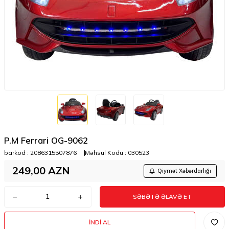
P.M Ferrari OG-9062
barkod :
2086315507876
Məhsul Kodu :
030523
249,00
AZN
Qiymət Xəbərdarlığı
SƏBƏTƏ ƏLAVƏ ET
İNDI AL