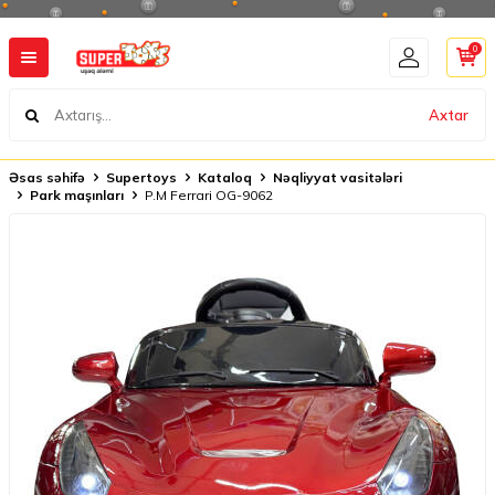
0
Axtar
Əsas səhifə
Supertoys
Kataloq
Nəqliyyat vasitələri
Park maşınları
P.M Ferrari OG-9062