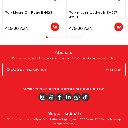
Park Maşını Off-Road BH628
Park maşını kvadrosikl BH007
491-1
419,00
AZN
479,00
AZN
Abunə ol
Kampaniya və yeniliklərdən xəbərdar olmaq üçün e-bülletenimizə abunə olun!
Abunə ol
Kampaniya və yeniliklərdən xəbərdar olmaq üçün bizi izləyin.
Müştəri xidməti
Bütün suallar və sifarişlər üçün həftənin 7 günü, saat 09:00-dan 22:00-a qədər əlaqə
saxlaya bilərsiniz.