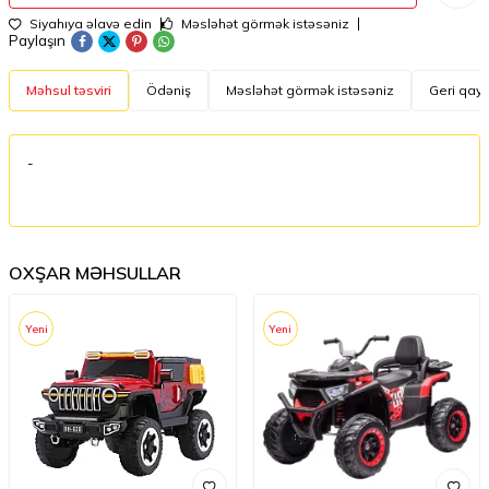
Siyahıya əlavə edin
Məsləhət görmək istəsəniz
Paylaşın
Məhsul təsviri
Ödəniş
Məsləhət görmək istəsəniz
Geri qayt
-
OXŞAR MƏHSULLAR
Yeni
Yeni