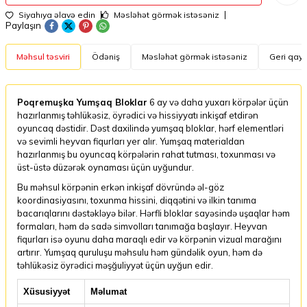
Siyahıya əlavə edin
Məsləhət görmək istəsəniz
Paylaşın
Məhsul təsviri
Ödəniş
Məsləhət görmək istəsəniz
Geri qayt
Poqremuşka Yumşaq Bloklar
6 ay və daha yuxarı körpələr üçün
hazırlanmış təhlükəsiz, öyrədici və hissiyyatı inkişaf etdirən
oyuncaq dəstidir. Dəst daxilində yumşaq bloklar, hərf elementləri
və sevimli heyvan fiqurları yer alır. Yumşaq materialdan
hazırlanmış bu oyuncaq körpələrin rahat tutması, toxunması və
üst-üstə düzərək oynaması üçün uyğundur.
Bu məhsul körpənin erkən inkişaf dövründə əl-göz
koordinasiyasını, toxunma hissini, diqqətini və ilkin tanıma
bacarıqlarını dəstəkləyə bilər. Hərfli bloklar sayəsində uşaqlar həm
formaları, həm də sadə simvolları tanımağa başlayır. Heyvan
fiqurları isə oyunu daha maraqlı edir və körpənin vizual marağını
artırır. Yumşaq quruluşu məhsulu həm gündəlik oyun, həm də
təhlükəsiz öyrədici məşğuliyyət üçün uyğun edir.
Xüsusiyyət
Məlumat