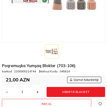
Poqremuşka Yumşaq Bloklar (703-106)
barkod :
2200000214744
Məhsul Kodu :
045614
21,00
AZN
Qiymət Xəbərdarlığı
SƏBƏTƏ ƏLAVƏ ET
İNDI AL