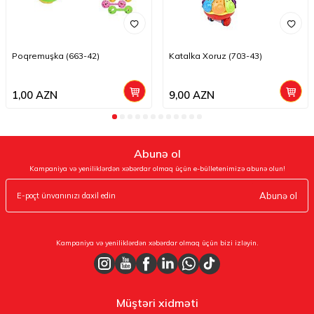
Poqremuşka (663-42)
Katalka Xoruz (703-43)
1,00
AZN
9,00
AZN
Abunə ol
Kampaniya və yeniliklərdən xəbərdar olmaq üçün e-bülletenimizə abunə olun!
Abunə ol
Kampaniya və yeniliklərdən xəbərdar olmaq üçün bizi izləyin.
Müştəri xidməti