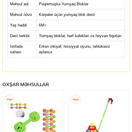
Məhsul adı
Poqremuşka Yumşaq Bloklar
Məhsul növü
Körpələr üçün yumşaq blok dəsti
Yaş həddi
6M+
Dəst tərkibi
Yumşaq bloklar, hərf kubikləri və heyvan fiqurları
İstifadə
Erkən inkişaf, hissiyyat oyunu, təhlükəsiz
sahəsi
əyləncə
OXŞAR MƏHSULLAR
Yeni
Yeni