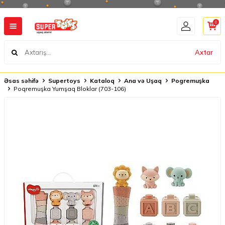
0
Axtar
Əsas səhifə
Supertoys
Kataloq
Ana və Uşaq
Pogremuşka
Poqremuşka Yumşaq Bloklar (703-106)