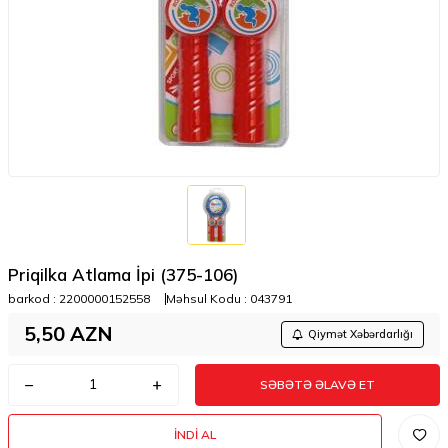
Priqilka Atlama İpi (375-106)
barkod :
2200000152558
Məhsul Kodu :
043791
5,50
AZN
Qiymət Xəbərdarlığı
SƏBƏTƏ ƏLAVƏ ET
İNDI AL