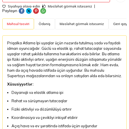
Siyahıya əlavə edin
Məsləhət görmək istəsəniz
Paylaşın
Məhsul təsviri
Ödəniş
Məsləhət görmək istəsəniz
Geri qayt
Priqalka Atlama İpi uşaqlar üçün nəzərdə tutulmuş sadə və faydalı
idman oyuncağıdır. Güclü və elastik ip, rahat tutacaqlar sayəsində
uşaqlar rahat şəkildə tullanma hərəkətlərini edə bilirlər. Bu atlama
ipi fiziki aktivliyi artırır, uşağın enerjisini düzgün istiqamətə yönəldir
və sağlam həyat tərzinin formalaşmasına kömək edir. Həm evdə,
həm də açıq havada istifadə üçün uyğundur. Bu məhsulu
Supertoys mağazalarından və onlayn satışdan əldə edə bilərsiniz.
Xüsusiyyətlər:
Dayanıqlı və elastik atlama ipi
Rahat və sürüşməyən tutacaqlar
Fiziki aktivliyi və dözümlülüyü artırır
Koordinasiya və çevikliyi inkişaf etdirir
Açıq hava və ev şəraitində istifadə üçün uyğundur