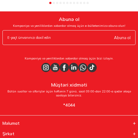
Abunə ol
Kampaniya və yeniliklərdən xəbərdar olmaq üçün e-bülletenimizə abunə olun!
Abunə ol
Kampaniya və yeniliklərdən xəbərdar olmaq üçün bizi izləyin.
Müştəri xidməti
Bütün suallar və sifarişlər üçün həftənin 7 günü, saat 09:00-dan 22:00-a qədər əlaqə
saxlaya bilərsiniz.
*4044
Məlumat
Şirkət