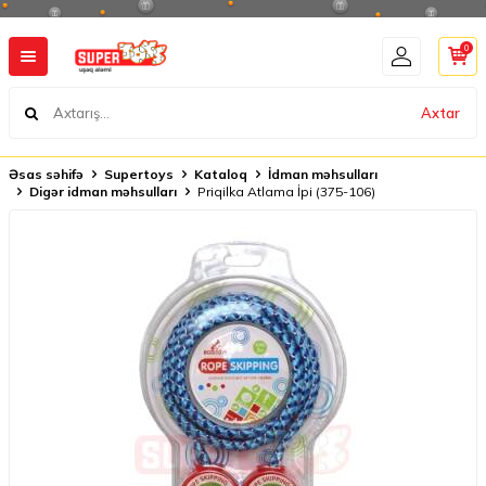
0
Axtar
Əsas səhifə
Supertoys
Kataloq
İdman məhsulları
Digər idman məhsulları
Priqilka Atlama İpi (375-106)