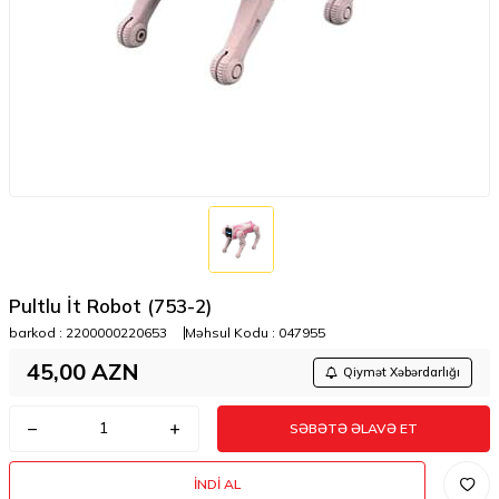
Pultlu İt Robot (753-2)
barkod :
2200000220653
Məhsul Kodu :
047955
45,00
AZN
Qiymət Xəbərdarlığı
SƏBƏTƏ ƏLAVƏ ET
İNDI AL