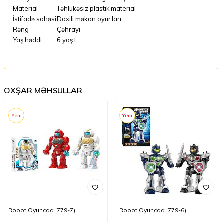
Material
Təhlükəsiz plastik material
İstifadə sahəsi
Daxili məkan oyunları
Rəng
Çəhrayı
Yaş həddi
6 yaş+
OXŞAR MƏHSULLAR
Yeni
Yeni
Robot Oyuncaq (779-7)
Robot Oyuncaq (779-6)