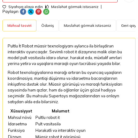
Siyahıya əlavə edin
Məsləhət görmək istəsəniz
Paylaşın
Məhsul təsviri
Ödəniş
Məsləhət görmək istəsəniz
Geri qayt
Pultlu İt Robot müasir texnologiyanı əyləncə ilə birləşdirən
interaktiv oyuncaqdır. Sevimli robot it dizaynına malik olan bu
model pult vasitəsilə idarə olunur, hərəkət edə, müxtəlif əmrləri
yerinə yetirə və uşaqlara maraqlı oyun təcrübəsi yaşada bilər.
Robot texnologiyalarına marağı artıran bu oyuncaq uşaqların
koordinasiya, məntiqi düşünmə və idarəetmə bacarıqlarının
inkişafına dəstək olur. Müasir görünüşü və maraqlı funksiyaları
sayəsində həm qızlar, həm də oğlanlar üçün gözəl hədiyyə
seçimidir. Bu məhsulu Supertoys mağazalarından və onlayn
satışdan əldə edə bilərsiniz.
Xüsusiyyət
Məlumat
Məhsul növü
Pultlu robot it
İdarəetmə
Pult vasitəsilə
Funksiya
Hərəkətli və interaktiv oyun
Dizayn
Müasir robot it görünüşü