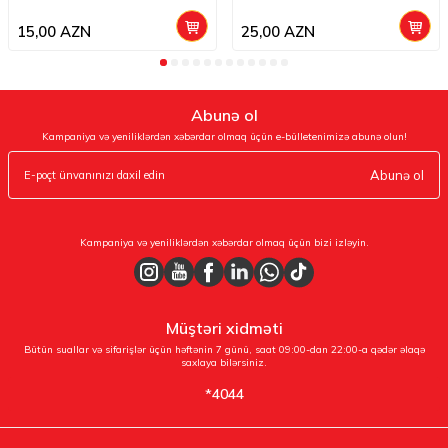
15,00
AZN
25,00
AZN
Abunə ol
Kampaniya və yeniliklərdən xəbərdar olmaq üçün e-bülletenimizə abunə olun!
Abunə ol
Kampaniya və yeniliklərdən xəbərdar olmaq üçün bizi izləyin.
Müştəri xidməti
Bütün suallar və sifarişlər üçün həftənin 7 günü, saat 09:00-dan 22:00-a qədər əlaqə
saxlaya bilərsiniz.
*4044