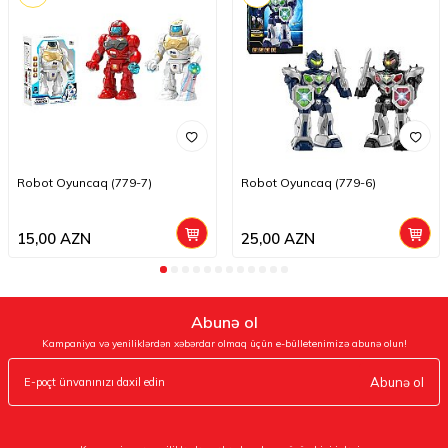
Robot Oyuncaq (779-7)
Robot Oyuncaq (779-6)
15,00
AZN
25,00
AZN
Abunə ol
Kampaniya və yeniliklərdən xəbərdar olmaq üçün e-bülletenimizə abunə olun!
Abunə ol