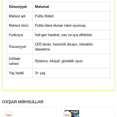
Xüsusiyyət
Məlumat
Məhsul adı
Pultlu Robot
Məhsul növü
Pultla idarə olunan robot oyuncaq
Funksiya
İrəli-geri hərəkət, səs və işıq effektləri
LED ekran, futuristik dizayn, interaktiv
Xüsusiyyət
idarəetmə
İstifadə
Əyləncə, inkişaf, gündəlik oyun
sahəsi
Yaş həddi
3+ yaş
OXŞAR MƏHSULLAR
Yeni
Yeni