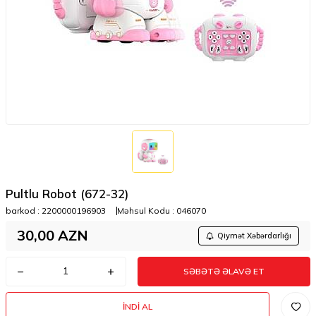
Pultlu Robot (672-32)
barkod :
2200000196903
Məhsul Kodu :
046070
30,00
AZN
Qiymət Xəbərdarlığı
SƏBƏTƏ ƏLAVƏ ET
İNDI AL