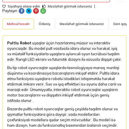
Siyahıya əlavə edin
Məsləhət görmək istəsəniz
Paylaşın
Məhsul təsviri
Ödəniş
Məsləhət görmək istəsəniz
Geri qayt
Pultlu Robot
uşaqlar üçün hazırlanmış müasir və interaktiv
oyuncaqdır. Bu model pult vasitəsilə idarə olunur və hərəkət, işıq
və müxtəlif funksiyalarla uşaqlara əyləncəli oyun təcrübəsi təqdim
edir. Rəngli LED ekranı və futuristik dizaynı ilə xüsusilə diqqət çəkir.
Bu tip robot oyuncaqlar uşaqlarda texnologiyaya maraq, məntiqi
düşünmə və koordinasiya bacarıqlarını inkişaf etdirir. Pultla idarə
etmə funksiyası uşaqlara robotu istədikləri istiqamətdə hərəkət
etdirmək imkanı verir. Səs və işıq effektləri isə oyunu daha canlı və
maraqlı edir. Ümumiyyətlə, interaktiv robot oyuncaqlar uşaqların
motor bacarıqlarını və diqqətini inkişaf etdirmək üçün geniş
istifadə olunur .
Bazarda pultlu robot oyuncaqlar geniş çeşiddə təqdim olunur və
qiymətlər funksiyalara görə dəyişir, sadə modellərdən
çoxfunksiyalı modellərə qədər seçim mövcuddur . Bu model isə
həm dizayn, həm də funksionallıq baxımından balanslı seçimdir.