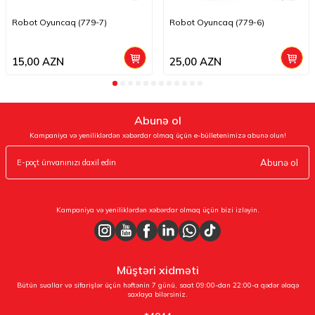
Robot Oyuncaq (779-7)
Robot Oyuncaq (779-6)
15,00
AZN
25,00
AZN
Abunə ol
Kampaniya və yeniliklərdən xəbərdar olmaq üçün e-bülletenimizə abunə olun!
Abunə ol
Kampaniya və yeniliklərdən xəbərdar olmaq üçün bizi izləyin.
Müştəri xidməti
Bütün suallar və sifarişlər üçün həftənin 7 günü, saat 09:00-dan 22:00-a qədər əlaqə
saxlaya bilərsiniz.