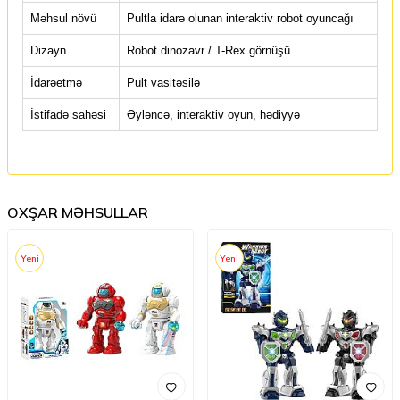
Məhsul növü
Pultla idarə olunan interaktiv robot oyuncağı
Dizayn
Robot dinozavr / T-Rex görnüşü
İdarəetmə
Pult vasitəsilə
İstifadə sahəsi
Əyləncə, interaktiv oyun, hədiyyə
OXŞAR MƏHSULLAR
Yeni
Yeni