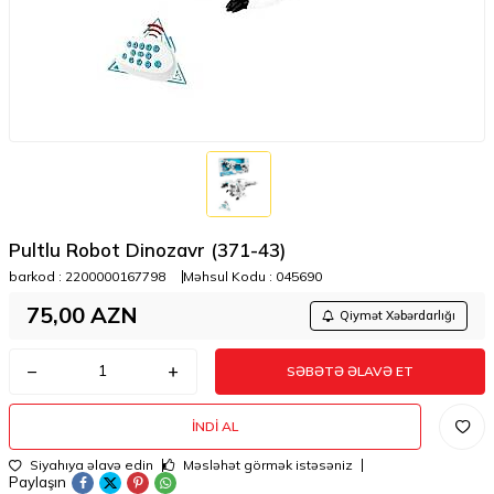
Pultlu Robot Dinozavr (371-43)
barkod :
2200000167798
Məhsul Kodu :
045690
75,00
AZN
Qiymət Xəbərdarlığı
SƏBƏTƏ ƏLAVƏ ET
İNDI AL
Siyahıya əlavə edin
Məsləhət görmək istəsəniz
Paylaşın