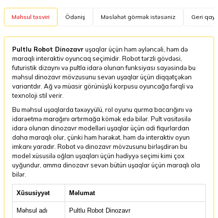
Məhsul təsviri
Ödəniş
Məsləhət görmək istəsəniz
Geri qayt
Pultlu Robot Dinozavr
uşaqlar üçün həm əyləncəli, həm də
maraqlı interaktiv oyuncaq seçimidir. Robot tərzli gövdəsi,
futuristik dizaynı və pultla idarə olunan funksiyası sayəsində bu
məhsul dinozavr mövzusunu sevən uşaqlar üçün diqqətçəkən
variantdır. Ağ və müasir görünüşlü korpusu oyuncağa fərqli və
texnoloji stil verir.
Bu məhsul uşaqlarda təxəyyülü, rol oyunu qurma bacarığını və
idarəetmə marağını artırmağa kömək edə bilər. Pult vasitəsilə
idarə olunan dinozavr modelləri uşaqlar üçün adi fiqurlardan
daha maraqlı olur, çünki həm hərəkət, həm də interaktiv oyun
imkanı yaradır. Robot və dinozavr mövzusunu birləşdirən bu
model xüsusilə oğlan uşaqları üçün hədiyyə seçimi kimi çox
uyğundur, amma dinozavr sevən bütün uşaqlar üçün maraqlı ola
bilər.
Xüsusiyyət
Məlumat
Məhsul adı
Pultlu Robot Dinozavr