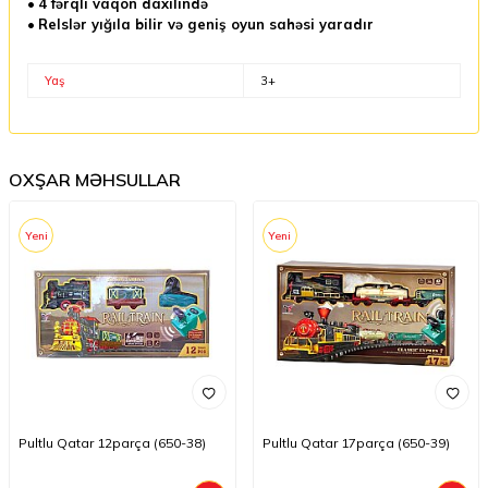
•
4 fərqli vaqon daxilində
•
Relslər yığıla bilir və geniş oyun sahəsi yaradır
Yaş
3+
OXŞAR MƏHSULLAR
Yeni
Yeni
Pultlu Qatar 12parça (650-38)
Pultlu Qatar 17parça (650-39)