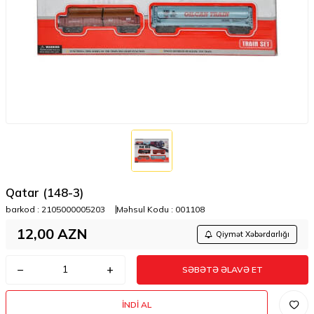
Qatar (148-3)
barkod :
2105000005203
Məhsul Kodu :
001108
12,00
AZN
Qiymət Xəbərdarlığı
SƏBƏTƏ ƏLAVƏ ET
İNDI AL