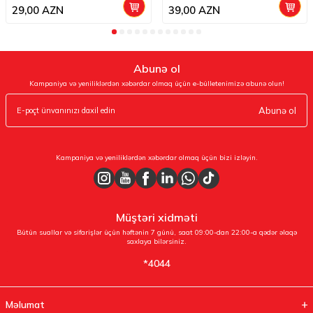
29,00
AZN
39,00
AZN
Abunə ol
Kampaniya və yeniliklərdən xəbərdar olmaq üçün e-bülletenimizə abunə olun!
Abunə ol
Kampaniya və yeniliklərdən xəbərdar olmaq üçün bizi izləyin.
Müştəri xidməti
Bütün suallar və sifarişlər üçün həftənin 7 günü, saat 09:00-dan 22:00-a qədər əlaqə
saxlaya bilərsiniz.
*4044
Məlumat