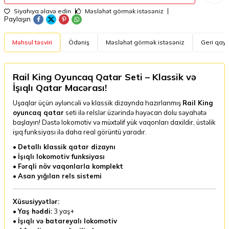
Siyahıya əlavə edin
Məsləhət görmək istəsəniz
Paylaşın
Məhsul təsviri
Ödəniş
Məsləhət görmək istəsəniz
Geri qayt
Rail King Oyuncaq Qatar Seti – Klassik və
İşıqlı Qatar Macərası!
Uşaqlar üçün əyləncəli və klassik dizaynda hazırlanmış
Rail King
oyuncaq qatar
seti ilə relslər üzərində həyəcan dolu səyahətə
başlayın! Dəstə lokomotiv və müxtəlif yük vaqonları daxildir, üstəlik
işıq funksiyası ilə daha real görüntü yaradır.
•
Detallı klassik qatar dizaynı
•
İşıqlı lokomotiv funksiyası
•
Fərqli növ vaqonlarla komplekt
•
Asan yığılan rels sistemi
Xüsusiyyətlər:
•
Yaş həddi:
3 yaş+
•
İşıqlı və batareyalı lokomotiv