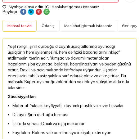
Siyahıya əlavə edin
Məsləhət görmək istəsəniz
Paylaşın
Məhsul təsviri
Ödəniş
Məsləhət görmək istəsəniz
Geri qayt
Yaşıl rəngli, şirin qurbağa dizaynlı uşaq tullanma oyuncağı
uşaqların həm əylənməsini, həm də fiziki bacarıqlarını inkişaf
etdirməsini təmin edir. Yumşaq və davamlı materialdan
hazırlanmış bu oyuncaq, balansı, koordinasiyanı və bədən gücünü
artırır. Daxili və açıq məkanda istifadəyə uyğundur. Uşaqlar
enerjilərini təhlükəsiz şəkildə sərf edərək aktiv vaxt keçirirlər. Bu
məhsulu Supertoys mağazalarından və onlayn satışdan əldə edə
bilərsiniz.
Xüsusiyyətlər:
Material: Yüksək keyfiyyətli, davamlı plastik və rezin hissələr
Dizayn: Şirin qurbağa forması
İstifadə sahəsi: Daxili və açıq məkanlar
Faydaları: Balans və koordinasiya inkişafı, aktiv oyun