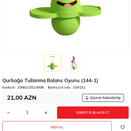
Qurbağa Tullanma Balans Oyunu (144-1)
barkod :
2086315524996
Məhsul Kodu :
039151
21,00
AZN
Qiymət Xəbərdarlığı
SƏBƏTƏ ƏLAVƏ ET
İNDI AL