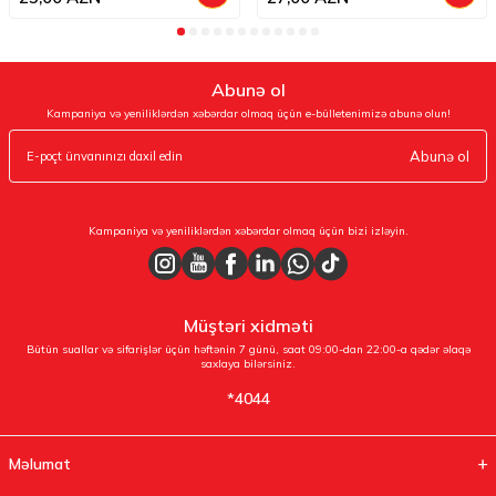
Abunə ol
Kampaniya və yeniliklərdən xəbərdar olmaq üçün e-bülletenimizə abunə olun!
Abunə ol
Kampaniya və yeniliklərdən xəbərdar olmaq üçün bizi izləyin.
Müştəri xidməti
Bütün suallar və sifarişlər üçün həftənin 7 günü, saat 09:00-dan 22:00-a qədər əlaqə
saxlaya bilərsiniz.
*4044
Məlumat