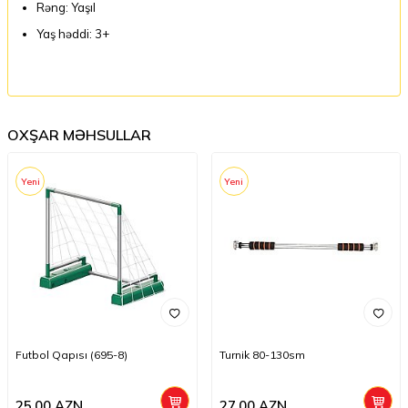
Rəng: Yaşıl
Yaş həddi: 3+
OXŞAR MƏHSULLAR
Yeni
Yeni
Futbol Qapısı (695-8)
Turnik 80-130sm
25,00
AZN
27,00
AZN