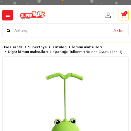
0
Axtar
Əsas səhifə
Supertoys
Kataloq
İdman məhsulları
Digər idman məhsulları
Qurbağa Tullanma Balans Oyunu (144-1)