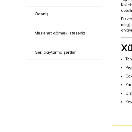
Kollek
detall
Ödəniş
Bu kit
məşğul
onlayn
Məsləhət görmək istəsəniz
Xü
Geri qaytarma şərtləri
Top
Piş
Çox
Yara
Qız
Keyf