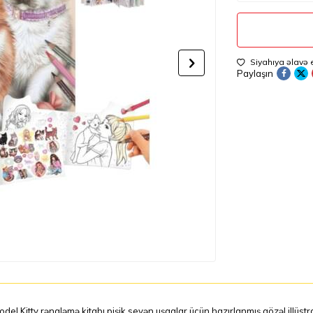
Siyahıya əlavə 
Paylaşın
del Kitty rəngləmə kitabı pişik sevən uşaqlar üçün hazırlanmış gözəl illüstra