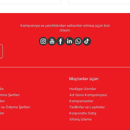
Kampaniya və yeniliklərdən xəbərdar olmaq üçün bizi
izləyin.
Müştərilər üçün
da
Hədiyyə Göndər
rma Şərtləri
Ad Günü Kampaniyası
ləri
Kampaniyalar
 və Ödəmə Şərtləri
Tədbirlər və Layihələr
lar
Korporativ Satış
Sifariş İzləmə