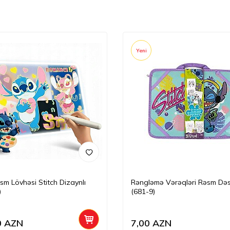
Yeni
sm Lövhəsi Stitch Dizaynlı
Rəngləmə Vərəqləri Rəsm Dəs
)
(681-9)
0
AZN
7,00
AZN