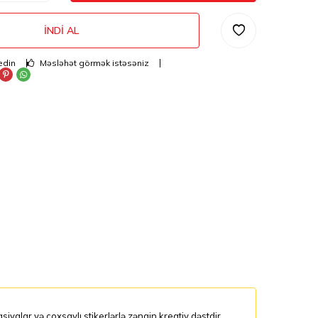
İNDI AL
edin
Məsləhət görmək istəsəniz
siyalar və çoxsaylı stikerlərlə zəngin kreativ dəstdir.