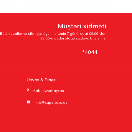
Müştəri xidməti
Bütün suallar və sifarişlər üçün həftənin 7 günü, saat 09:00-dan
22:00-a qədər əlaqə saxlaya bilərsiniz.
*4044
Ünvan & Əlaqə
Bakı , Azərbaycan
info@supertoys.az