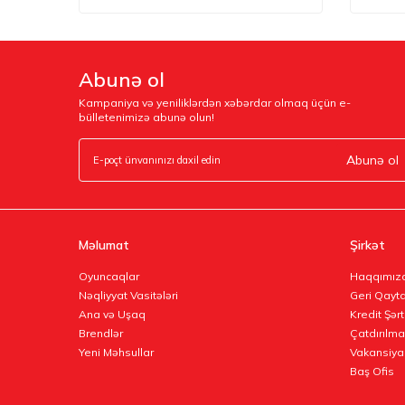
Abunə ol
Kampaniya və yeniliklərdən xəbərdar olmaq üçün e-
bülletenimizə abunə olun!
Abunə ol
Məlumat
Şirkət
Oyuncaqlar
Haqqımız
Nəqliyyat Vasitələri
Geri Qayta
Ana və Uşaq
Kredit Şərt
Brendlər
Çatdırılma
Yeni Məhsullar
Vakansiya
Baş Ofis