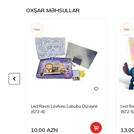
OXŞAR MƏHSULLAR
Yeni
Yeni
(44-4)
Led Rəsm Lövhəsi Labubu Dizaynlı
Led Rə
(672-6)
(672-5
10,00
AZN
13,0