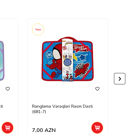
Yeni
Yeni
ti
Rəngləmə Vərəqləri Rəsm Dəsti
Rəngl
(681-7)
6)
7,00
AZN
7,00