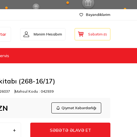
Bəyəndiklərim
tar
Mənim Hesabım
Səbətim
(
0
)
ervis
itabı (268-16/17)
26037
Məhsul Kodu :
042939
ZN
Qiymət Xəbərdarlığı
SƏBƏTƏ ƏLAVƏ ET