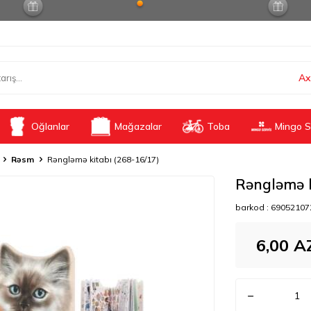
Ax
Oğlanlar
Mağazalar
Toba
Mingo S
Rəsm
Rəngləmə kitabı (268-16/17)
Rəngləmə k
barkod :
69052107
6,00
A