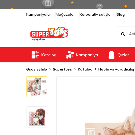
Kampaniyalar
Mağazalar
Korporativ satışlar
Blog
Kataloq
Kampaniya
Qızlar
Əsas səhifə
Supertoys
Kataloq
Hobbi və yaradıcılıq