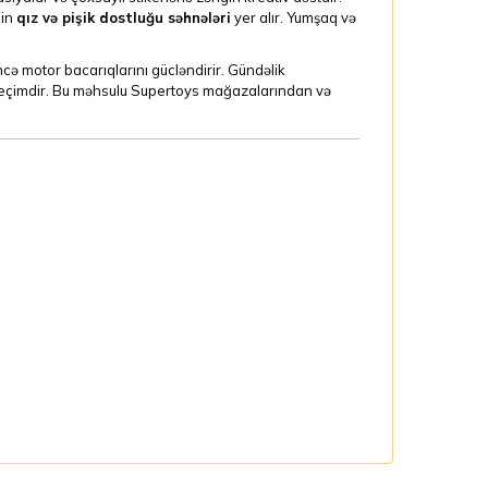
nin
qız və pişik dostluğu səhnələri
yer alır. Yumşaq və
ncə motor bacarıqlarını gücləndirir. Gündəlik
 seçimdir. Bu məhsulu Supertoys mağazalarından və