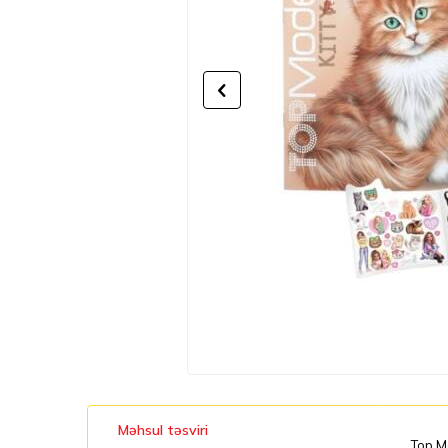
Məhsul təsviri
Top Mo