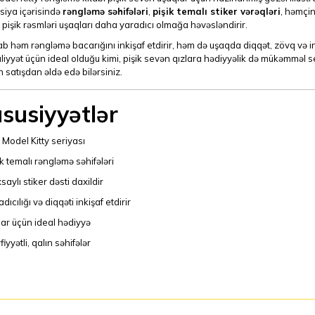
siya içərisində
rəngləmə səhifələri
,
pişik temalı stiker vərəqləri
, həmçi
ı pişik rəsmləri uşaqları daha yaradıcı olmağa həvəsləndirir.
ab həm rəngləmə bacarığını inkişaf etdirir, həm də uşaqda diqqət, zövq və i
iyyət üçün ideal olduğu kimi, pişik sevən qızlara hədiyyəlik də mükəmməl
 satışdan əldə edə bilərsiniz.
susiyyətlər
 Model Kitty seriyası
ik temalı rəngləmə səhifələri
saylı stiker dəsti daxildir
dıcılığı və diqqəti inkişaf etdirir
lar üçün ideal hədiyyə
iyyətli, qalın səhifələr