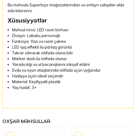
Bu məhsulu Supertoys mağazalarından və onlayn satışdan əldə
edə bilərsiniz.
Xüsusiyyətlər
Məhsul növü: LED rəsm lövhəsi
Dizayn: Labubu personajlı
Funksiya: Yazı və rəsm çəkmə
LED işıq effekti ilə parlaq görüntü
Təkrar silinərək istifadə oluna bilir
Marker dəsti ilə istifadə olunur
Yaradıcılığı və əl bacarıqlarını inkişaf etdirir
Evdə və oyun otaqlarında istifadə üçün uyğundur
Hədiyyə üçün ideal seçimdir
Material: Keyfiyyətli plastik
Yaş həddi: 3+
OXŞAR MƏHSULLAR