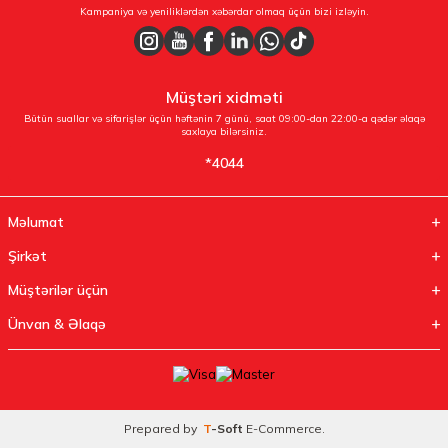
Kampaniya və yeniliklərdən xəbərdar olmaq üçün bizi izləyin.
Müştəri xidməti
Bütün suallar və sifarişlər üçün həftənin 7 günü, saat 09:00-dan 22:00-a qədər əlaqə
saxlaya bilərsiniz.
*4044
Məlumat
Şirkət
Müştərilər üçün
Ünvan & Əlaqə
Prepared by
T
-Soft
E-Commerce
.