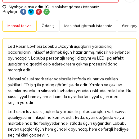
Siyahıya əlavə edin
Məsləhət görmək istəsəniz
Paylaşın
Məhsul təsviri
Ödəniş
Məsləhət görmək istəsəniz
Geri qayt
Led Rəsm Lövhəsi Labubu Dizaynlı uşaqların yaradıcılıq
bacarıqlarını inkişaf etdirmək üçün hazırlanmış müasir və əyləncəli
oyuncaqdır. Labubu personajlı rəngli dizaynı və LED işıq effekti
uşaqların diqqətini cəlb edərək rəsm çəkmə prosesini daha
maraqlı edir.
Məhsul xüsusi markerlər vasitəsilə istifadə olunur və çəkilən
şəkillər LED işıq ilə parlaq görünüş əldə edir. Yazılan və çəkilən
rəsmlər asanlıqla silinərək lövhədən yenidən istifadə edilə bilər. Bu
xüsusiyyət həm əyləncə, həm də öyrədici fəaliyyət üçün ideal
seçim yaradır.
Led rəsm lövhəsi uşaqlarda yaradıcılıq, əl bacarıqları və təsəvvür
qabiliyyətinin inkişafına kömək edir. Evdə, oyun otağında və ya
məktəbə hazırlıq fəaliyyətlərində istifadə üçün uyğundur. Labubu
sevən uşaqlar üçün həm gündəlik oyuncaq, həm də fərqli hədiyyə
seçimi kimi çox sevilir.