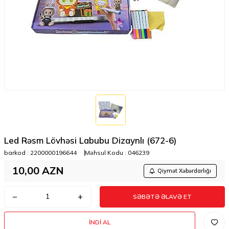
Led Rəsm Lövhəsi Labubu Dizaynlı (672-6)
barkod :
2200000196644
Məhsul Kodu :
046239
10,00
AZN
Qiymət Xəbərdarlığı
SƏBƏTƏ ƏLAVƏ ET
İNDI AL