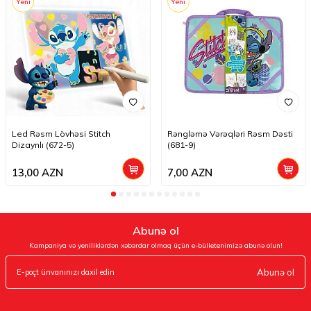
Yeni
Yeni
Led Rəsm Lövhəsi Stitch
Rəngləmə Vərəqləri Rəsm Dəsti
Dizaynlı (672-5)
(681-9)
13,00
AZN
7,00
AZN
Abunə ol
Kampaniya və yeniliklərdən xəbərdar olmaq üçün e-bülletenimizə abunə olun!
Abunə ol