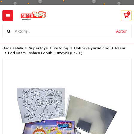
0
Axtar
Əsas səhifə
Supertoys
Kataloq
Hobbi və yaradıcılıq
Rəsm
Led Rəsm Lövhəsi Labubu Dizaynlı (672-6)