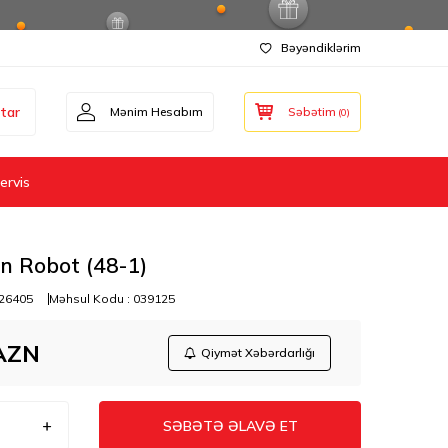
Bəyəndiklərim
tar
Mənim Hesabım
Səbətim
(
0
)
ervis
n Robot (48-1)
26405
Məhsul Kodu :
039125
AZN
Qiymət Xəbərdarlığı
SƏBƏTƏ ƏLAVƏ ET