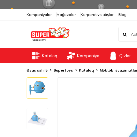
Kampaniyalar
Mağazalar
Korporativ satışlar
Blog
Kataloq
Kampaniya
Qızlar
Əsas səhifə
Supertoys
Kataloq
Məktəb ləvazimatlar