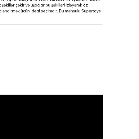
əkillər çəkir və uşaqlar bu şəkilləri izləyərək öz
ı gücləndirmək üçün ideal seçimdir. Bu məhsulu Supertoys