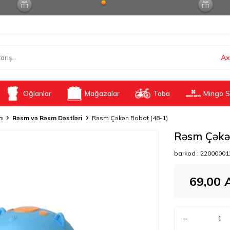
Ax
Oğlanlar
Mağazalar
Toba
Mingo S
ı
Rəsm və Rəsm Dəstləri
Rəsm Çəkən Robot (48-1)
Rəsm Çəkə
barkod :
22000001
69,00