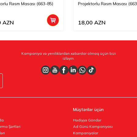
torlu Rəsm Masası (663-85)
Projektorlu Rəsm Masası (663
0
AZN
18,00
AZN
Kampaniya və yeniliklərdən xəbərdar olmaq üçün bizi
izləyin.
Müştərilər üçün
da
Hədiyyə Göndər
rma Şərtləri
Ad Günü Kampaniyası
ləri
Kampaniyalar