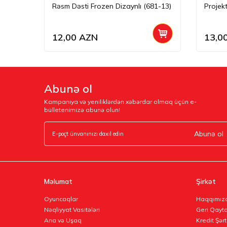
Rəsm Dəsti Frozen Dizaynlı (681-13)
Projek
12,00
AZN
13,0
Abunə ol
Kampaniya və yeniliklərdən xəbərdar olmaq üçün e-
bülletenimizə abunə olun!
Abunə ol
Məlumat
Şirkət
Oyuncaqlar
Haqqımız
Nəqliyyat Vasitələri
Geri Qayta
Ana və Uşaq
Kredit Şərt