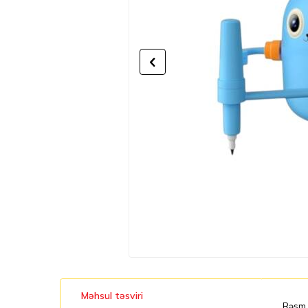
Məhsul təsviri
Rəsm ç