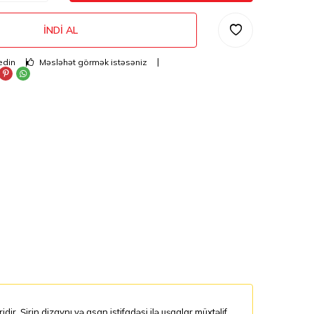
İNDI AL
edin
Məsləhət görmək istəsəniz
. Şirin dizaynı və asan istifadəsi ilə uşaqlar müxtəlif