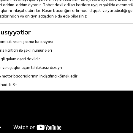
əri addım-addım öyrənir. Robot daxil edilən kartlara uyğun şəkildə avtomatik ş
qlarını inkişaf etdirirlər. Rəsm bacarığını artırmaq, diqqəti və yaradıcılığ
larından və onlayn satışdan əldə edə bilərsiniz.
usiyyətlər
omatik rəsm çəkmə funksiyası
is kartları ilə şəkil nümunələri
gli qələm dəsti daxildir
in və uşaqlar üçün təhlükəsiz dizayn
ə motor bacarıqlarının inkişafına kömək edir
 həddi: 3+