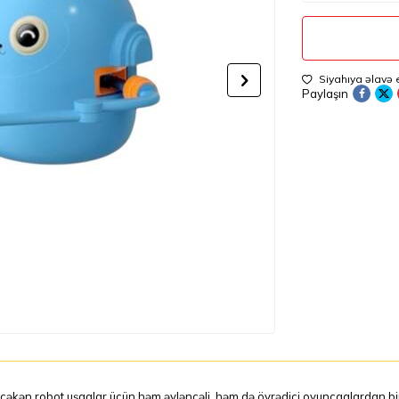
Siyahıya əlavə 
Paylaşın
əkən robot uşaqlar üçün həm əyləncəli, həm də öyrədici oyuncaqlardan biridir