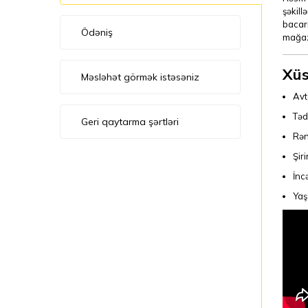
şəkill
bacarı
Ödəniş
mağaza
Xüs
Məsləhət görmək istəsəniz
Avt
Tədr
Geri qaytarma şərtləri
Rən
Şir
İnc
Yaş