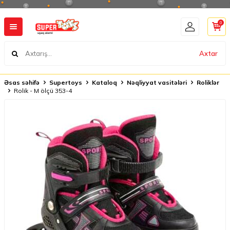
0
Axtar
Əsas səhifə
Supertoys
Kataloq
Nəqliyyat vasitələri
Roliklər
Rolik - M ölçü 353-4