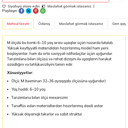
Siyahıya əlavə edin
Məsləhət görmək istəsəniz
Paylaşın
Məhsul təsviri
Ödəniş
Məsləhət görmək istəsəniz
Geri qayt
M ölçülü bu konki 6–10 yaş arası uşaqlar üçün nəzərdə tutulub.
Yüksək keyfiyyətli materialdan hazırlanmış model həm yeni
başlayanlar, həm də orta səviyyəli istifadəçilər üçün uyğundur.
Tənzimlənə bilən ölçüsü və rahat dizaynı ilə uşaqların hərəkət
azadlığını və təhlükəsizliyini təmin edir.
Xüsusiyyətlər:
Ölçü: M (təxminən 32–36 ayaqqabı ölçüsünə uyğundur)
Yaş həddi: 6–10 yaş
Tənzimlənə bilən ölçü mexanizmi
Tənəffüs edən materiallardan hazırlanmış daxili astar
Yüksək dayanıqlı təkərlər və sabit struktur