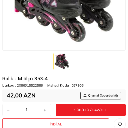
Rolik - M ölçü 353-4
barkod :
2086315522589
Məhsul Kodu :
037908
42,00
AZN
Qiymət Xəbərdarlığı
SƏBƏTƏ ƏLAVƏ ET
İNDI AL