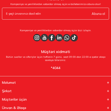
Kampaniya və yeniliklərdən xəbərdar olmaq üçün e-bülletenimizə abunə olun!
Abunə ol
Kampaniya və yeniliklərdən xəbərdar olmaq üçün bizi izləyin.
Müştəri xidməti
Bütün suallar və sifarişlər üçün həftənin 7 günü, saat 09:00-dan 22:00-a qədər əlaqə
saxlaya bilərsiniz.
*4044
Məlumat
Şirkət
Müştərilər üçün
Ünvan & Əlaqə