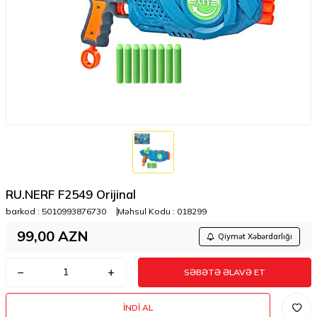
RU.NERF F2549 Orijinal
barkod :
5010993876730
Məhsul Kodu :
018299
99,00
AZN
Qiymət Xəbərdarlığı
SƏBƏTƏ ƏLAVƏ ET
İNDI AL