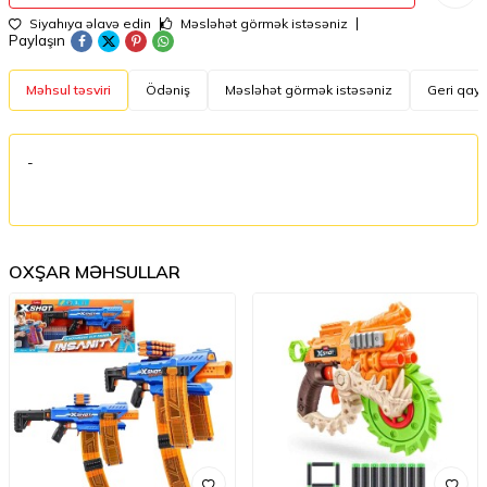
Siyahıya əlavə edin
Məsləhət görmək istəsəniz
Paylaşın
Məhsul təsviri
Ödəniş
Məsləhət görmək istəsəniz
Geri qayt
-
OXŞAR MƏHSULLAR