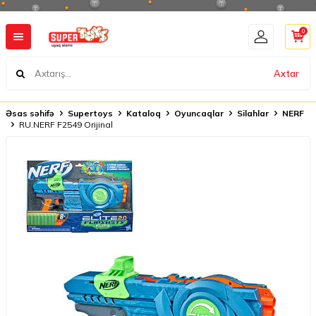
0
Axtar
Əsas səhifə
Supertoys
Kataloq
Oyuncaqlar
Silahlar
NERF
RU.NERF F2549 Orijinal