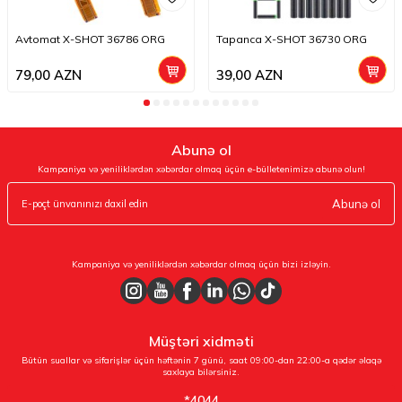
Avtomat X-SHOT 36786 ORG
Tapanca X-SHOT 36730 ORG
79,00
AZN
39,00
AZN
Abunə ol
Kampaniya və yeniliklərdən xəbərdar olmaq üçün e-bülletenimizə abunə olun!
Abunə ol
Kampaniya və yeniliklərdən xəbərdar olmaq üçün bizi izləyin.
Müştəri xidməti
Bütün suallar və sifarişlər üçün həftənin 7 günü, saat 09:00-dan 22:00-a qədər əlaqə
saxlaya bilərsiniz.
*4044