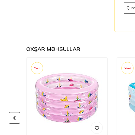
Qura
OXŞAR MƏHSULLAR
Yeni
Yeni