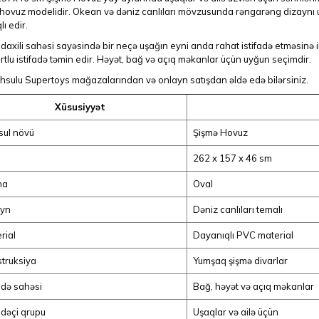
hovuz modelidir. Okean və dəniz canlıları mövzusunda rəngarəng dizaynı uş
ı edir.
daxili sahəsi sayəsində bir neçə uşağın eyni anda rahat istifadə etməsinə 
tlu istifadə təmin edir. Həyət, bağ və açıq məkanlar üçün uyğun seçimdir.
hsulu Supertoys mağazalarından və onlayn satışdan əldə edə bilərsiniz.
Xüsusiyyət
ul növü
Şişmə Hovuz
262 x 157 x 46 sm
ma
Oval
ayn
Dəniz canlıları temalı
rial
Dayanıqlı PVC material
truksiya
Yumşaq şişmə divarlar
fadə sahəsi
Bağ, həyət və açıq məkanlar
fadəçi qrupu
Uşaqlar və ailə üçün