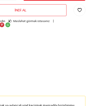
İNDI AL
edin
Məsləhət görmək istəsəniz
ək və əyləncəli vaxt keçirmək məqsədilə hazırlanmış