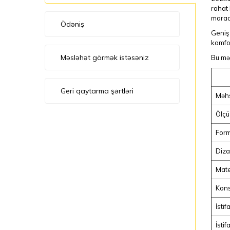
rahat 
maraql
Ödəniş
Geniş 
komfor
Məsləhət görmək istəsəniz
Bu mə
Geri qaytarma şərtləri
Məhs
Ölçü
For
Diz
Mate
Kons
İsti
İsti