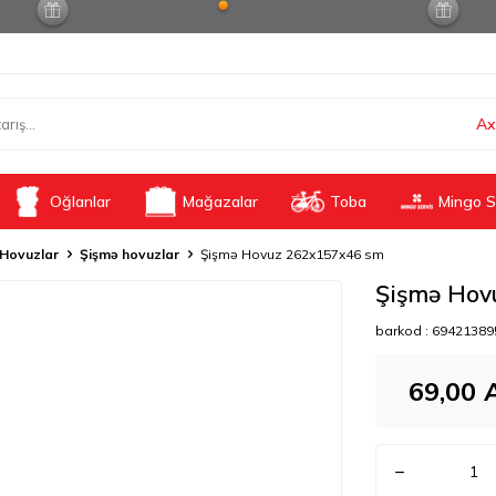
Ax
Oğlanlar
Mağazalar
Toba
Mingo S
Hovuzlar
Şişmə hovuzlar
Şişmə Hovuz 262x157x46 sm
Şişmə Hov
barkod :
69421389
69,00