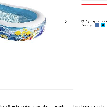
Siyahıya əlavə 
Paylaşın
7x46 sm Şişmə Hovuz yay aylarında uşaqlar və ailə üzvləri üçün sərinlənm