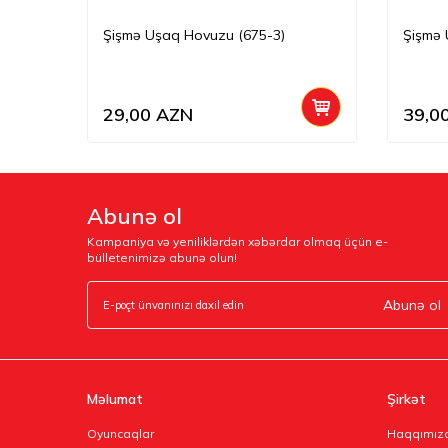
Şişmə Uşaq Hovuzu (675-3)
Şişmə 
29,00
AZN
39,0
Abunə ol
Kampaniya və yeniliklərdən xəbərdar olmaq üçün e-
bülletenimizə abunə olun!
Abunə ol
Məlumat
Şirkət
Oyuncaqlar
Haqqımız