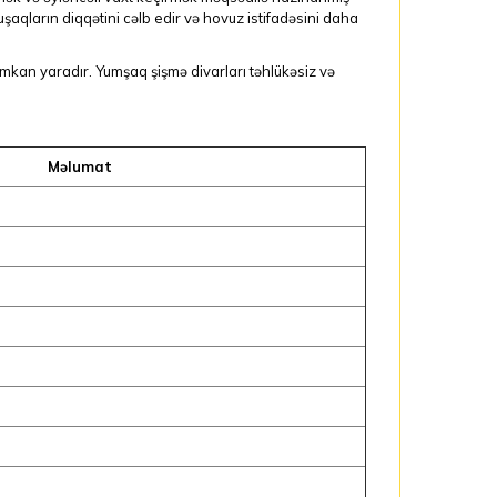
aqların diqqətini cəlb edir və hovuz istifadəsini daha
imkan yaradır. Yumşaq şişmə divarları təhlükəsiz və
Məlumat