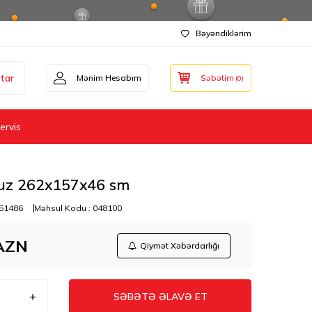
Bəyəndiklərim
tar
Mənim Hesabım
Səbətim
(
0
)
ervis
uz 262x157x46 sm
51486
Məhsul Kodu :
048100
AZN
Qiymət Xəbərdarlığı
SƏBƏTƏ ƏLAVƏ ET