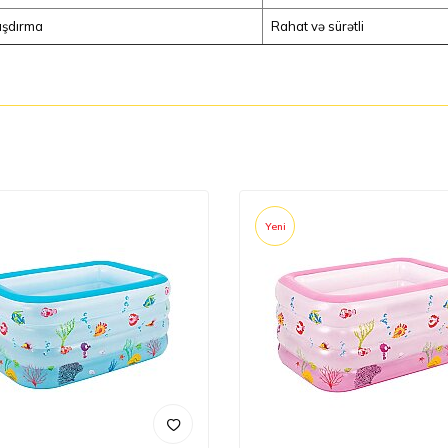
şdırma
Rahat və sürətli
Yeni