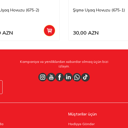
Uşaq Hovuzu (675-2)
Şişmə Uşaq Hovuzu (675-1)
0
AZN
30,00
AZN
Kampaniya və yeniliklərdən xəbərdar olmaq üçün bizi
izləyin.
Müştərilər üçün
da
Hədiyyə Göndər