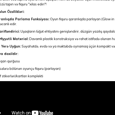
sözü tapın və fiquru "xilas edin"!
lun Özəllikləri:
anlıqda Parlama Funksiyası:
Oyun fiquru qaranlıqda parlayan (Glow in 
əcanlı edir.
rifləndirici:
Uşaqların lüğət ehtiyatını genişləndirir, düzgün yazılış qaydala
fiyyətli Material:
Davamlı plastik konstruksiya və rahat istifadə olunan hər
 Yerə Uyğun:
Səyahətdə, evdə və ya məktəbdə oynamaq üçün kompakt və 
a daxildir:
lqan qurğusu
sələrə bölünən oyunçu fiquru (parlayan)
 stikerləri/kartları komplekti