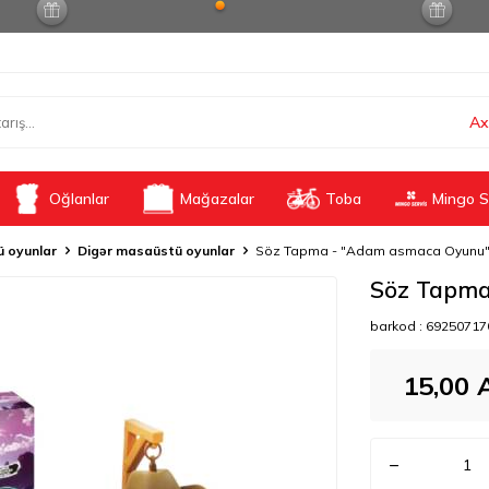
Ax
Oğlanlar
Mağazalar
Toba
Mingo S
 oyunlar
Digər masaüstü oyunlar
Söz Tapma - "Adam asmaca Oyunu"
Söz Tapma
barkod :
69250717
15,00