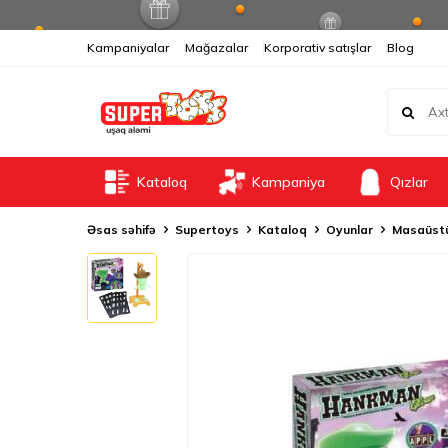
Kampaniyalar
Mağazalar
Korporativ satışlar
Blog
Kataloq
Kampaniya
Qızlar
Əsas səhifə
Supertoys
Kataloq
Oyunlar
Masaüstü