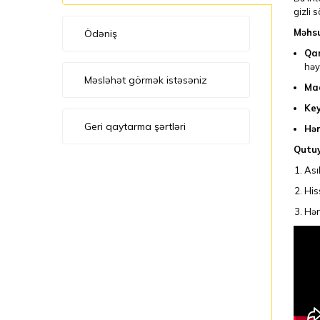
gizli 
Məhsu
Ödəniş
Qar
həy
Məsləhət görmək istəsəniz
Maa
Key
Geri qaytarma şərtləri
Hər
Qutuy
Ası
His
Hərf