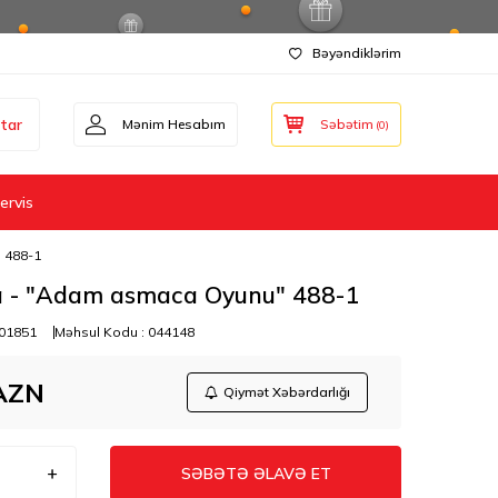
Bəyəndiklərim
tar
Mənim Hesabım
Səbətim
(
0
)
ervis
 488-1
 - "Adam asmaca Oyunu" 488-1
01851
Məhsul Kodu :
044148
AZN
Qiymət Xəbərdarlığı
SƏBƏTƏ ƏLAVƏ ET