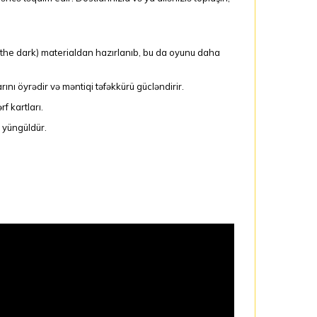
the dark) materialdan hazırlanıb, bu da oyunu daha
rını öyrədir və məntiqi təfəkkürü gücləndirir.
f kartları.
yüngüldür.