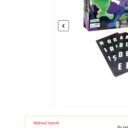
Məhsul təsviri
Bu int