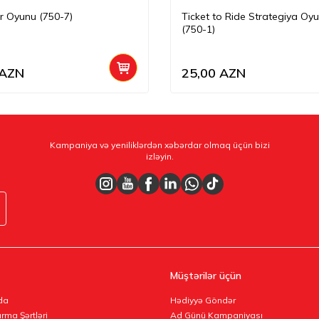
ər Oyunu (750-7)
Ticket to Ride Strategiya Oy
(750-1)
AZN
25,00
AZN
Kampaniya və yeniliklərdən xəbərdar olmaq üçün bizi
izləyin.
Müştərilər üçün
da
Hədiyyə Göndər
rma Şərtləri
Ad Günü Kampaniyası