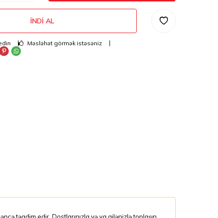
İNDI AL
edin
Məsləhət görmək istəsəniz
cə təqdim edir. Dostlarınızla və ya ailənizlə toplaşın,