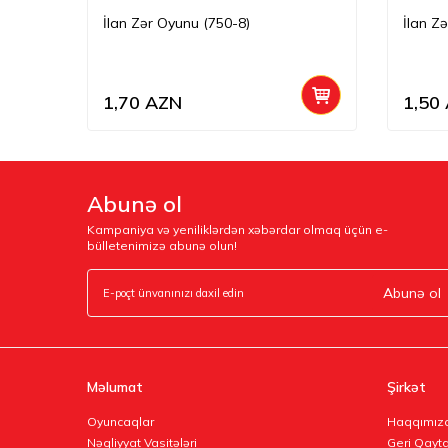
İlan Zər Oyunu (750-8)
İlan Z
1,70
AZN
1,50
Abunə ol
Kampaniya və yeniliklərdən xəbərdar olmaq üçün e-
bülletenimizə abunə olun!
Abunə ol
Məlumat
Şirkət
Oyuncaqlar
Haqqımız
Nəqliyyat Vasitələri
Geri Qayta