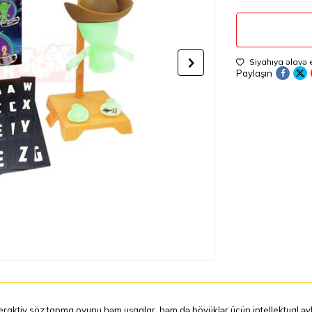
Siyahıya əlavə 
Paylaşın
eraktiv söz tapma oyunu həm uşaqlar, həm də böyüklər üçün intellektual əylən