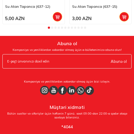
Su Atan Tapanca (637-12)
Su Atan Tapanca (637-15)
5,00
AZN
3,00
AZN
Abunə ol
Kampaniya və yeniliklərdən xəbərdar olmaq üçün e-bülletenimizə abunə olun!
Abunə ol
Kampaniya və yeniliklərdən xəbərdar olmaq üçün bizi izləyin.
Müştəri xidməti
Bütün suallar və sifarişlər üçün həftənin 7 günü, saat 09:00-dan 22:00-a qədər əlaqə
saxlaya bilərsiniz.
*4044