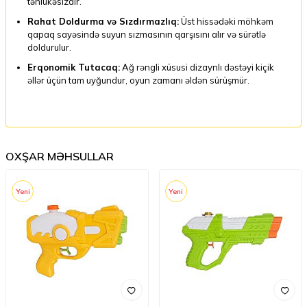
təhlükəsizdir.
Rahat Doldurma və Sızdırmazlıq:
Üst hissədəki möhkəm
qapaq sayəsində suyun sızmasının qarşısını alır və sürətlə
doldurulur.
Erqonomik Tutacaq:
Ağ rəngli xüsusi dizaynlı dəstəyi kiçik
əllər üçün tam uyğundur, oyun zamanı əldən sürüşmür.
OXŞAR MƏHSULLAR
Yeni
Yeni