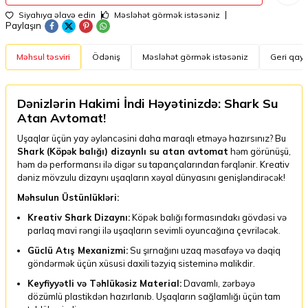
Siyahıya əlavə edin
Məsləhət görmək istəsəniz
Paylaşın
Məhsul təsviri
Ödəniş
Məsləhət görmək istəsəniz
Geri qayt
Dənizlərin Hakimi İndi Həyətinizdə: Shark Su
Atan Avtomat!
Uşaqlar üçün yay əyləncəsini daha maraqlı etməyə hazırsınız? Bu
Shark (Köpək balığı) dizaynlı su atan avtomat
həm görünüşü,
həm də performansı ilə digər su tapançalarından fərqlənir. Kreativ
dəniz mövzulu dizaynı uşaqların xəyal dünyasını genişləndirəcək!
Məhsulun Üstünlükləri:
Kreativ Shark Dizaynı:
Köpək balığı formasındakı gövdəsi və
parlaq mavi rəngi ilə uşaqların sevimli oyuncağına çevriləcək.
Güclü Atış Mexanizmi:
Su şırnağını uzaq məsafəyə və dəqiq
göndərmək üçün xüsusi daxili təzyiq sisteminə malikdir.
Keyfiyyətli və Təhlükəsiz Material:
Davamlı, zərbəyə
dözümlü plastikdən hazırlanıb. Uşaqların sağlamlığı üçün tam