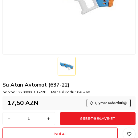
Su Atan Avtomat (637-22)
barkod :
2200000185228
Məhsul Kodu :
045760
17,50
AZN
Qiymət Xəbərdarlığı
SƏBƏTƏ ƏLAVƏ ET
İNDI AL