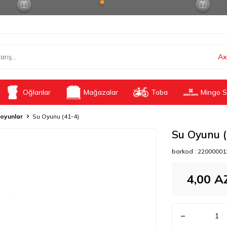
Ax
Oğlanlar
Mağazalar
Toba
Mingo S
 oyunlar
Su Oyunu (41-4)
Su Oyunu (
barkod :
22000001
4,00
A