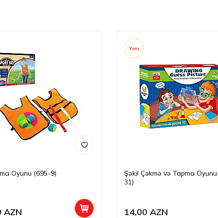
Yeni
ma Oyunu (695-9)
Şəkil Çəkmə və Tapma Oyunu
31)
0
AZN
14,00
AZN