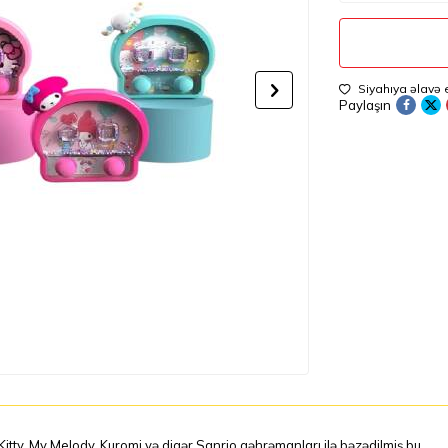
Siyahıya əlavə 
Paylaşın
Kitty, My Melody, Kuromi və digər Sanrio qəhrəmanları ilə bəzədilmiş bu