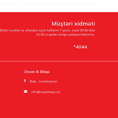
Müştəri xidməti
Bütün suallar və sifarişlər üçün həftənin 7 günü, saat 09:00-dan
22:00-a qədər əlaqə saxlaya bilərsiniz.
*4044
Ünvan & Əlaqə
Bakı , Azərbaycan
info@supertoys.az