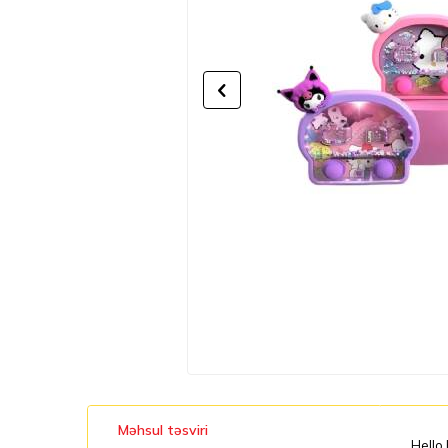
Məhsul təsviri
Hello 