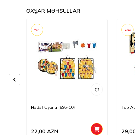
OXŞAR MƏHSULLAR
Yeni
Yeni
590-3)
Hədəf Oyunu (695-10)
Top At
22,00
AZN
29,0