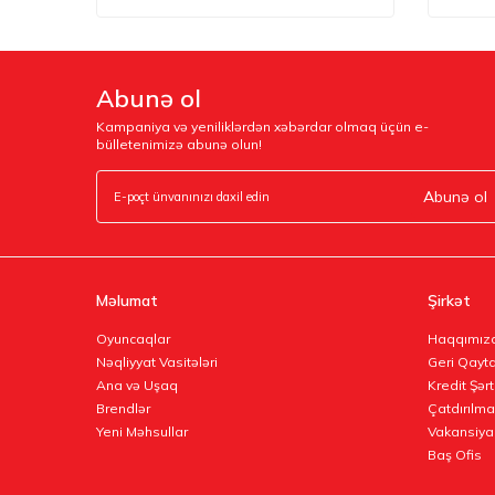
Abunə ol
Kampaniya və yeniliklərdən xəbərdar olmaq üçün e-
bülletenimizə abunə olun!
Abunə ol
Məlumat
Şirkət
Oyuncaqlar
Haqqımız
Nəqliyyat Vasitələri
Geri Qayta
Ana və Uşaq
Kredit Şərt
Brendlər
Çatdırılma
Yeni Məhsullar
Vakansiya
Baş Ofis