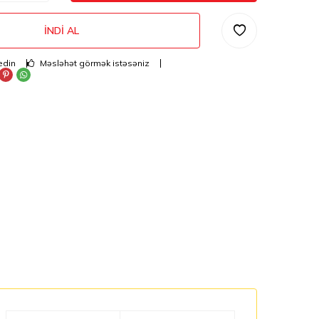
İNDI AL
edin
Məsləhət görmək istəsəniz