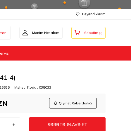
Bəyəndiklərim
tar
Mənim Hesabım
Səbətim
(
0
)
ervis
41-4)
25835
Məhsul Kodu :
038033
ZN
Qiymət Xəbərdarlığı
SƏBƏTƏ ƏLAVƏ ET