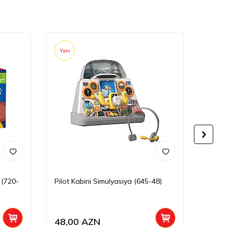
Yeni
Yeni
 (720-
Pilot Kabini Simulyasiya (645-48)
Futbol
48,00
AZN
60,0