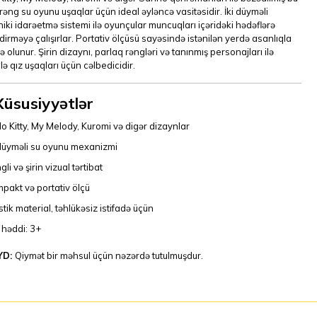
əng su oyunu uşaqlar üçün ideal əyləncə vasitəsidir. İki düyməli
ki idarəetmə sistemi ilə oyunçular muncuqları içəridəki hədəflərə
dirməyə çalışırlar. Portativ ölçüsü sayəsində istənilən yerdə asanlıqla
də olunur. Şirin dizaynı, parlaq rəngləri və tanınmış personajları ilə
lə qız uşaqları üçün cəlbedicidir.
Xüsusiyyətlər
lo Kitty, My Melody, Kuromi və digər dizaynlar
 düyməli su oyunu mexanizmi
li və şirin vizual tərtibat
pakt və portativ ölçü
stik material, təhlükəsiz istifadə üçün
 həddi: 3+
YD:
Qiymət bir məhsul üçün nəzərdə tutulmuşdur.