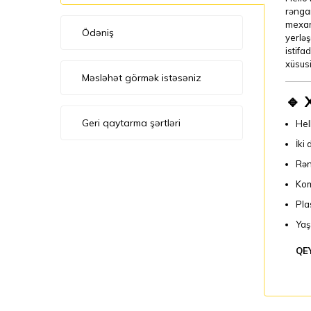
rəngar
mexani
Ödəniş
yerləş
istifa
xüsusi
Məsləhət görmək istəsəniz
🔹 
Geri qaytarma şərtləri
Hel
İki
Rəng
Kom
Pla
Yaş
QE