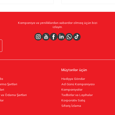
Kampaniya və yeniliklərdən xəbərdar olmaq üçün bizi
izləyin.
Müştərilər üçün
da
Hədiyyə Göndər
rma Şərtləri
Ad Günü Kampaniyası
ləri
Kampaniyalar
 və Ödəmə Şərtləri
Tədbirlər və Layihələr
lar
Korporativ Satış
Sifariş İzləmə