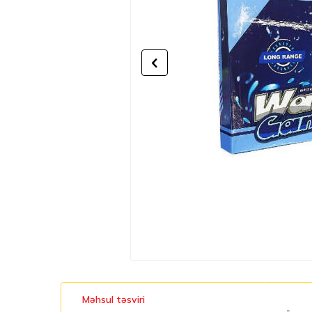
Məhsul təsviri
-