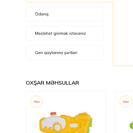
Ödəniş
Məsləhət görmək istəsəniz
Geri qaytarma şərtləri
OXŞAR MƏHSULLAR
Yeni
Yeni