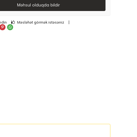
Məhsul olduqda bildir
edin
Məsləhət görmək istəsəniz