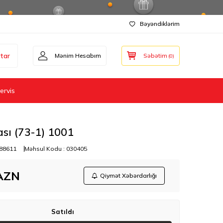
Bəyəndiklərim
tar
Mənim Hesabım
Səbətim
(
0
)
ervis
sı (73-1) 1001
88611
Məhsul Kodu :
030405
AZN
Qiymət Xəbərdarlığı
Satıldı