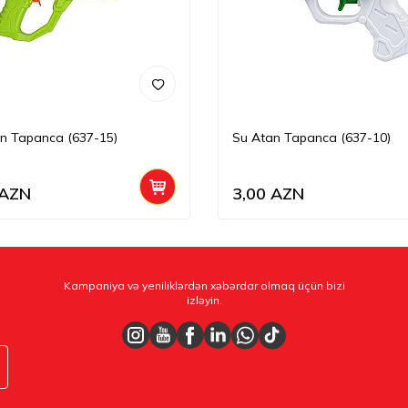
n Tapanca (637-15)
Su Atan Tapanca (637-10)
AZN
3,00
AZN
Kampaniya və yeniliklərdən xəbərdar olmaq üçün bizi
izləyin.