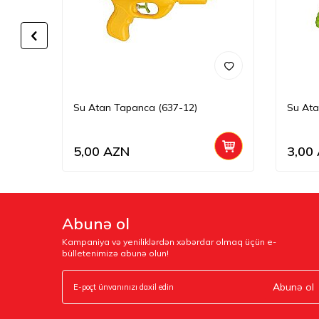
Su Atan Tapanca (637-12)
Su Ata
5,00
AZN
3,00
Abunə ol
Kampaniya və yeniliklərdən xəbərdar olmaq üçün e-
bülletenimizə abunə olun!
Abunə ol