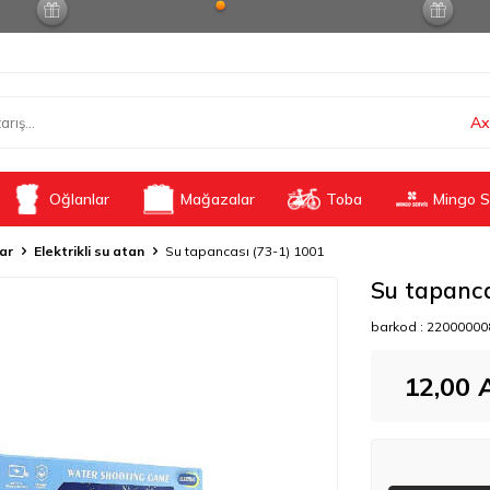
Ax
Oğlanlar
Mağazalar
Toba
Mingo S
lar
Elektrikli su atan
Su tapancası (73-1) 1001
Su tapanca
barkod :
22000000
12,00