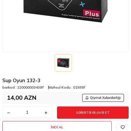
Sup Oyun 132-3
barkod :
2200000034397
Məhsul Kodu :
019397
14,00
AZN
Qiymət Xəbərdarlığı
SƏBƏTƏ ƏLAVƏ ET
İNDI AL