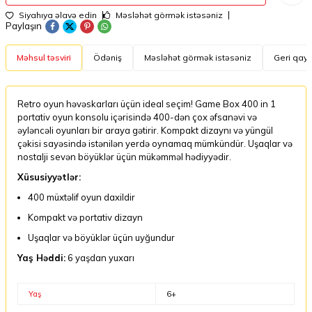
Siyahıya əlavə edin
Məsləhət görmək istəsəniz
Paylaşın
Məhsul təsviri
Ödəniş
Məsləhət görmək istəsəniz
Geri qayt
Retro oyun həvəskarları üçün ideal seçim! Game Box 400 in 1
portativ oyun konsolu içərisində 400-dən çox əfsanəvi və
əyləncəli oyunları bir araya gətirir. Kompakt dizaynı və yüngül
çəkisi sayəsində istənilən yerdə oynamaq mümkündür. Uşaqlar və
nostalji sevən böyüklər üçün mükəmməl hədiyyədir.
Xüsusiyyətlər:
400 müxtəlif oyun daxildir
Kompakt və portativ dizayn
Uşaqlar və böyüklər üçün uyğundur
Yaş Həddi:
6 yaşdan yuxarı
Yaş
6+