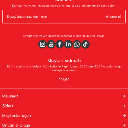
Kampaniya və yeniliklərdən xəbərdar olmaq üçün e-bülletenimizə abunə olun!
Abunə ol
Kampaniya və yeniliklərdən xəbərdar olmaq üçün bizi izləyin.
Müştəri xidməti
Bütün suallar və sifarişlər üçün həftənin 7 günü, saat 09:00-dan 22:00-a qədər əlaqə
saxlaya bilərsiniz.
*4044
Məlumat
Şirkət
Müştərilər üçün
Ünvan & Əlaqə