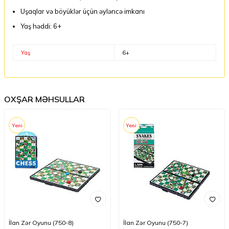
Uşaqlar və böyüklər üçün əyləncə imkanı
Yaş həddi: 6+
Yaş
6+
OXŞAR MƏHSULLAR
Yeni
Yeni
İlan Zər Oyunu (750-8)
İlan Zər Oyunu (750-7)