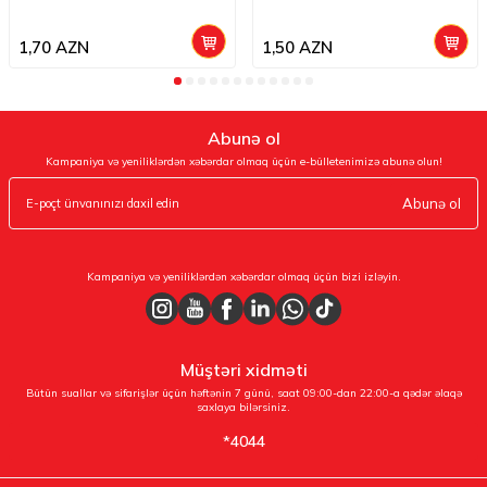
1,70
AZN
1,50
AZN
Abunə ol
Kampaniya və yeniliklərdən xəbərdar olmaq üçün e-bülletenimizə abunə olun!
Abunə ol
Kampaniya və yeniliklərdən xəbərdar olmaq üçün bizi izləyin.
Müştəri xidməti
Bütün suallar və sifarişlər üçün həftənin 7 günü, saat 09:00-dan 22:00-a qədər əlaqə
saxlaya bilərsiniz.
*4044