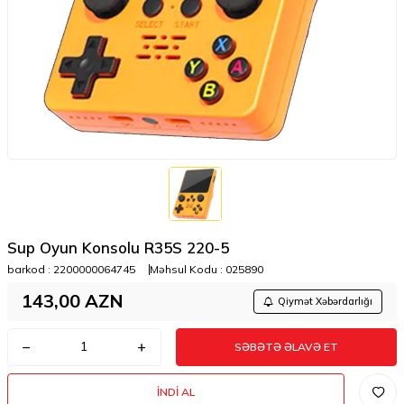
Sup Oyun Konsolu R35S 220-5
barkod :
2200000064745
Məhsul Kodu :
025890
143,00
AZN
Qiymət Xəbərdarlığı
SƏBƏTƏ ƏLAVƏ ET
İNDI AL