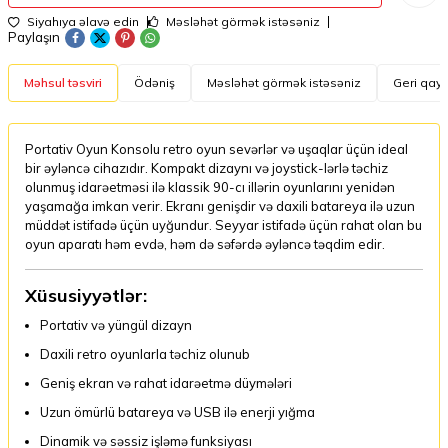
Siyahıya əlavə edin
Məsləhət görmək istəsəniz
Paylaşın
Məhsul təsviri
Ödəniş
Məsləhət görmək istəsəniz
Geri qayt
Portativ Oyun Konsolu retro oyun sevərlər və uşaqlar üçün ideal
bir əyləncə cihazıdır. Kompakt dizaynı və joystick-lərlə təchiz
olunmuş idarəetməsi ilə klassik 90-cı illərin oyunlarını yenidən
yaşamağa imkan verir. Ekranı genişdir və daxili batareya ilə uzun
müddət istifadə üçün uyğundur. Seyyar istifadə üçün rahat olan bu
oyun aparatı həm evdə, həm də səfərdə əyləncə təqdim edir.
Xüsusiyyətlər:
Portativ və yüngül dizayn
Daxili retro oyunlarla təchiz olunub
Geniş ekran və rahat idarəetmə düymələri
Uzun ömürlü batareya və USB ilə enerji yığma
Dinamik və səssiz işləmə funksiyası