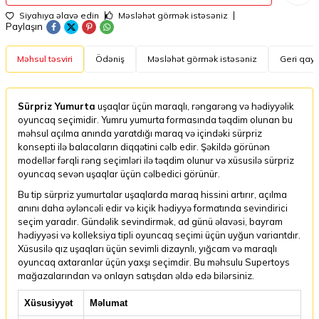
Siyahıya əlavə edin
Məsləhət görmək istəsəniz
Paylaşın
Məhsul təsviri
Ödəniş
Məsləhət görmək istəsəniz
Geri qayt
Sürpriz Yumurta
uşaqlar üçün maraqlı, rəngarəng və hədiyyəlik
oyuncaq seçimidir. Yumru yumurta formasında təqdim olunan bu
məhsul açılma anında yaratdığı maraq və içindəki sürpriz
konsepti ilə balacaların diqqətini cəlb edir. Şəkildə görünən
modellər fərqli rəng seçimləri ilə təqdim olunur və xüsusilə sürpriz
oyuncaq sevən uşaqlar üçün cəlbedici görünür.
Bu tip sürpriz yumurtalar uşaqlarda maraq hissini artırır, açılma
anını daha əyləncəli edir və kiçik hədiyyə formatında sevindirici
seçim yaradır. Gündəlik sevindirmək, ad günü əlavəsi, bayram
hədiyyəsi və kolleksiya tipli oyuncaq seçimi üçün uyğun variantdır.
Xüsusilə qız uşaqları üçün sevimli dizaynlı, yığcam və maraqlı
oyuncaq axtaranlar üçün yaxşı seçimdir. Bu məhsulu Supertoys
mağazalarından və onlayn satışdan əldə edə bilərsiniz.
Xüsusiyyət
Məlumat