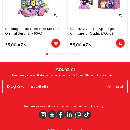
Sproingo İrradiated Sea Maiden
Sürpriz Oyuncaq Sproingo
Orijinal Sürpriz (760-6)
Grimoire of Oaths (760-3)
35,00
AZN
55,00
AZN
Abunə ol
Kampaniya və yeniliklərdən xəbərdar olmaq üçün e-bülletenimizə abunə olun!
Abunə ol
Kampaniya və yeniliklərdən xəbərdar olmaq üçün bizi izləyin.