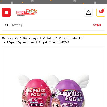
0
Axtar
Əsas səhifə
Supertoys
Kataloq
Orijinal məhsullar
Sürpriz Oyuncaqlar
Sürpriz Yumurta 477-3