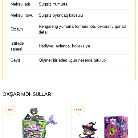
Məhsul adı
Sürpriz Yumurta
Məhsul növü
Sürpriz oyuncaq kapsulu
Rəngarəng yumurta formasında, dekorativ qanad
Dizayn
detallı
İstifadə
Hədiyyə, əyləncə, kolleksiya
sahəsi
Qeyd
Qiymət bir ədəd üçün nəzərdə tutulub
OXŞAR MƏHSULLAR
Yeni
Yeni