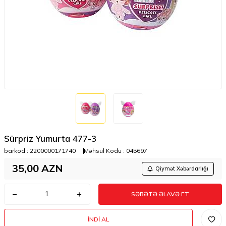
Sürpriz Yumurta 477-3
barkod :
2200000171740
Məhsul Kodu :
045697
35,00
AZN
Qiymət Xəbərdarlığı
SƏBƏTƏ ƏLAVƏ ET
İNDI AL