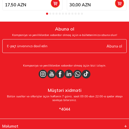
17,50
AZN
30,00
AZN
Abunə ol
Kampaniya və yeniliklərdən xəbərdar olmaq üçün e-bülletenimizə abunə olun!
Abunə ol
Kampaniya və yeniliklərdən xəbərdar olmaq üçün bizi izləyin.
Müştəri xidməti
Bütün suallar və sifarişlər üçün həftənin 7 günü, saat 09:00-dan 22:00-a qədər əlaqə
saxlaya bilərsiniz.
*4044
Məlumat