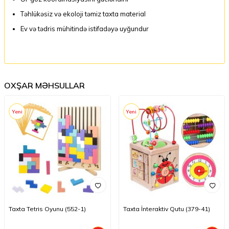
Təhlükəsiz və ekoloji təmiz taxta material
Ev və tədris mühitində istifadəyə uyğundur
OXŞAR MƏHSULLAR
Yeni
Yeni
Taxta Tetris Oyunu (552-1)
Taxta İnteraktiv Qutu (379-41)