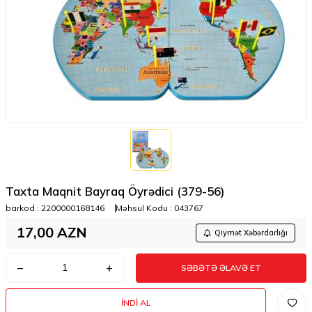
Taxta Maqnit Bayraq Öyrədici (379-56)
barkod :
2200000168146
Məhsul Kodu :
043767
17,00
AZN
Qiymət Xəbərdarlığı
SƏBƏTƏ ƏLAVƏ ET
İNDI AL