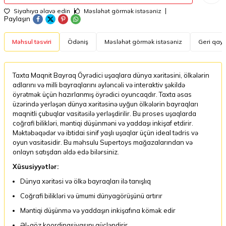
Siyahıya əlavə edin
Məsləhət görmək istəsəniz
Paylaşın
Məhsul təsviri
Ödəniş
Məsləhət görmək istəsəniz
Geri qayt
Taxta Maqnit Bayraq Öyrədici uşaqlara dünya xəritəsini, ölkələrin
adlarını və milli bayraqlarını əyləncəli və interaktiv şəkildə
öyrətmək üçün hazırlanmış öyrədici oyuncaqdır. Taxta əsas
üzərində yerləşən dünya xəritəsinə uyğun ölkələrin bayraqları
maqnitli çubuqlar vasitəsilə yerləşdirilir. Bu proses uşaqlarda
coğrafi bilikləri, məntiqi düşünməni və yaddaşı inkişaf etdirir.
Məktəbəqədər və ibtidai sinif yaşlı uşaqlar üçün ideal tədris və
oyun vasitəsidir. Bu məhsulu Supertoys mağazalarından və
onlayn satışdan əldə edə bilərsiniz.
Xüsusiyyətlər:
Dünya xəritəsi və ölkə bayraqları ilə tanışlıq
Coğrafi bilikləri və ümumi dünyagörüşünü artırır
Məntiqi düşünmə və yaddaşın inkişafına kömək edir
Əl-göz koordinasiyasını gücləndirir