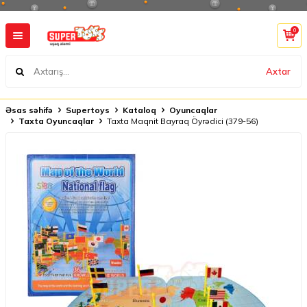
0
Axtar
Əsas səhifə
Supertoys
Kataloq
Oyuncaqlar
Taxta Oyuncaqlar
Taxta Maqnit Bayraq Öyrədici (379-56)