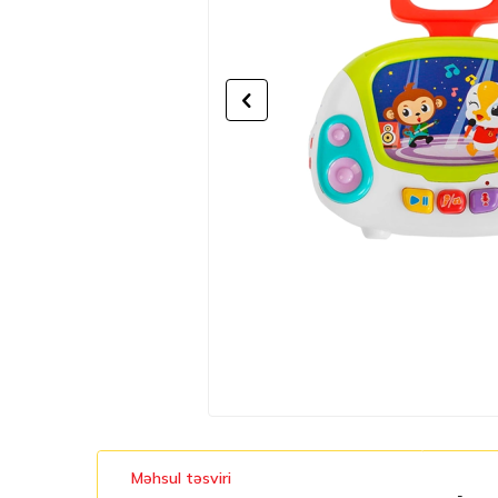
Məhsul təsviri
-