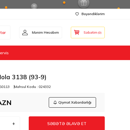
Bəyəndiklərim
tar
Mənim Hesabım
Səbətim
(
0
)
ervis
Hola 3138 (93-9)
50113
Məhsul Kodu :
024332
AZN
Qiymət Xəbərdarlığı
SƏBƏTƏ ƏLAVƏ ET