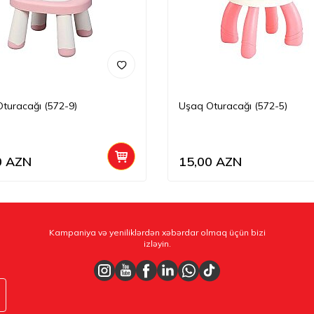
turacağı (572-9)
Uşaq Oturacağı (572-5)
0
AZN
15,00
AZN
Kampaniya və yeniliklərdən xəbərdar olmaq üçün bizi
izləyin.