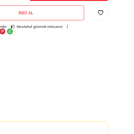
İNDI AL
edin
Məsləhət görmək istəsəniz