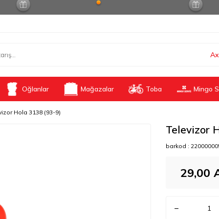
Ax
Oğlanlar
Mağazalar
Toba
Mingo S
vizor Hola 3138 (93-9)
Televizor 
barkod :
22000000
29,00