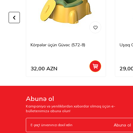
Körpələr üçün Güvəc (572-8)
Uşaq O
32,00
AZN
29,0
Abunə ol
Kampaniya və yeniliklərdən xəbərdar olmaq üçün e-
bülletenimizə abunə olun!
Abunə ol