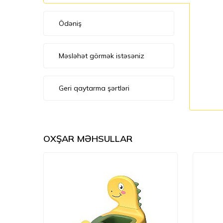
Ödəniş
Məsləhət görmək istəsəniz
Geri qaytarma şərtləri
OXŞAR MƏHSULLAR