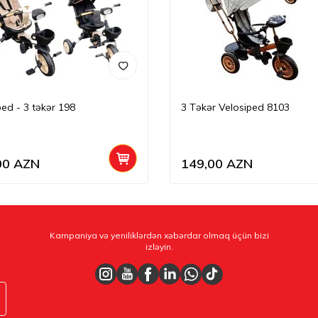
ped - 3 təkər 198
3 Təkər Velosiped 8103
00
AZN
149,00
AZN
Kampaniya və yeniliklərdən xəbərdar olmaq üçün bizi
izləyin.