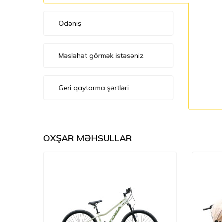
Ödəniş
Məsləhət görmək istəsəniz
Geri qaytarma şərtləri
OXŞAR MƏHSULLAR