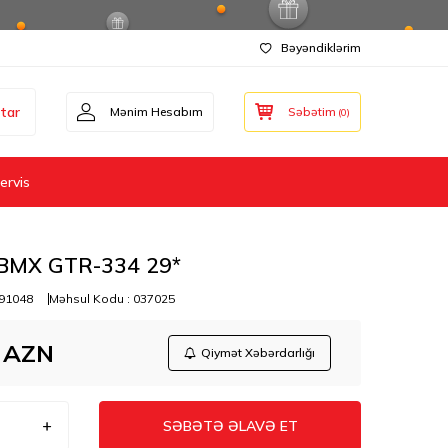
Bəyəndiklərim
tar
Mənim Hesabım
Səbətim
(
0
)
ervis
 BMX GTR-334 29*
91048
Məhsul Kodu :
037025
AZN
Qiymət Xəbərdarlığı
SƏBƏTƏ ƏLAVƏ ET