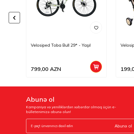
Narıncı
Velosiped Toba Bull 29* - Yaşıl
Velosi
799,00
AZN
199,
Abunə ol
Kampaniya və yeniliklərdən xəbərdar olmaq üçün e-
bülletenimizə abunə olun!
Abunə ol