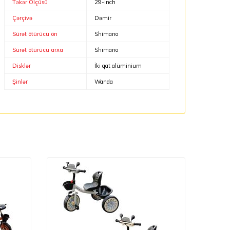
Təkər Ölçüsü
29-inch
Çərçivə
Dəmir
Sürət ötürücü ön
Shimano
Sürət ötürücü arxa
Shimano
Disklər
İki qat alüminium
Şinlər
Wanda