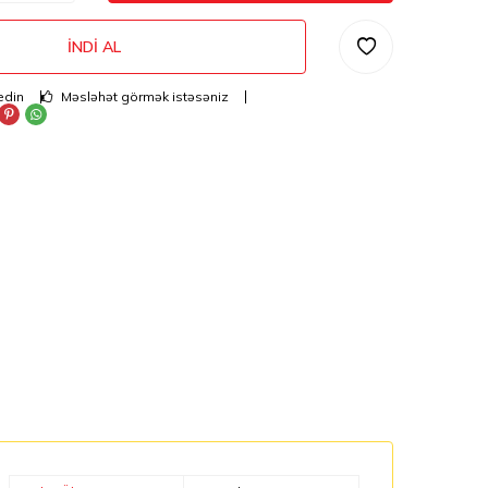
İNDI AL
edin
Məsləhət görmək istəsəniz