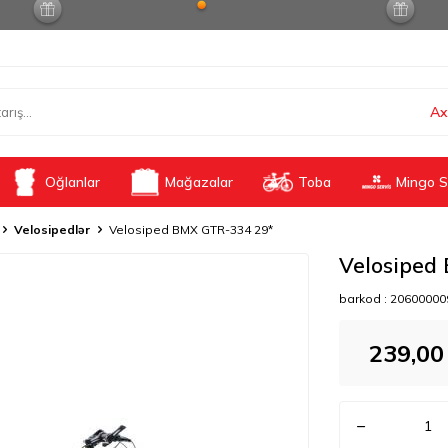
Ax
Oğlanlar
Mağazalar
Toba
Mingo S
Velosipedlər
Velosiped BMX GTR-334 29*
Velosiped
barkod :
20600000
239,00