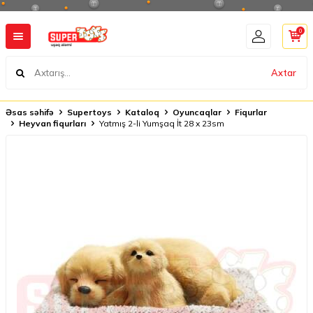
0
Axtar
Əsas səhifə
Supertoys
Kataloq
Oyuncaqlar
Fiqurlar
Heyvan fiqurları
Yatmış 2-li Yumşaq İt 28 x 23sm