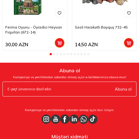
Ferma Oyunu - Öyrədici Heyvan
Səsli Hərəkətli Bayquş 732-45
Fiqurları (672-14)
30,00
AZN
14,50
AZN
Abunə ol
Kampaniya və yeniliklərdən xəbərdar olmaq üçün e-bülletenimizə abunə olun!
Abunə ol
Kampaniya və yeniliklərdən xəbərdar olmaq üçün bizi izləyin.
Müştəri xidməti