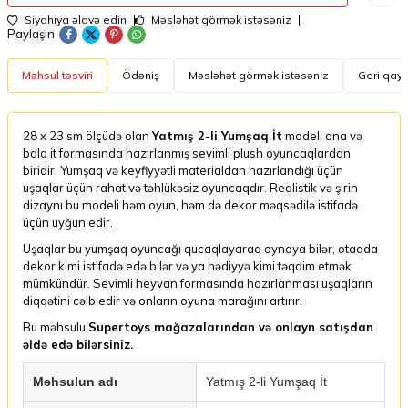
Siyahıya əlavə edin
Məsləhət görmək istəsəniz
Paylaşın
Məhsul təsviri
Ödəniş
Məsləhət görmək istəsəniz
Geri qayt
28 x 23 sm ölçüdə olan
Yatmış 2-li Yumşaq İt
modeli ana və
bala it formasında hazırlanmış sevimli plush oyuncaqlardan
biridir. Yumşaq və keyfiyyətli materialdan hazırlandığı üçün
uşaqlar üçün rahat və təhlükəsiz oyuncaqdır. Realistik və şirin
dizaynı bu modeli həm oyun, həm də dekor məqsədilə istifadə
üçün uyğun edir.
Uşaqlar bu yumşaq oyuncağı qucaqlayaraq oynaya bilər, otaqda
dekor kimi istifadə edə bilər və ya hədiyyə kimi təqdim etmək
mümkündür. Sevimli heyvan formasında hazırlanması uşaqların
diqqətini cəlb edir və onların oyuna marağını artırır.
Bu məhsulu
Supertoys mağazalarından və onlayn satışdan
əldə edə bilərsiniz.
Məhsulun adı
Yatmış 2-li Yumşaq İt