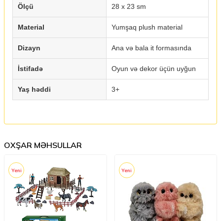
Ölçü
28 x 23 sm
Material
Yumşaq plush material
Dizayn
Ana və bala it formasında
İstifadə
Oyun və dekor üçün uyğun
Yaş həddi
3+
OXŞAR MƏHSULLAR
Yeni
Yeni