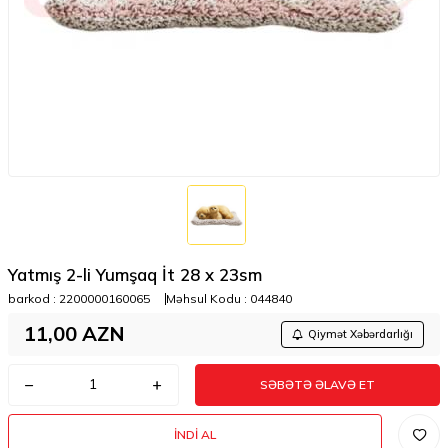
Yatmış 2-li Yumşaq İt 28 x 23sm
barkod :
2200000160065
Məhsul Kodu :
044840
11,00
AZN
Qiymət Xəbərdarlığı
SƏBƏTƏ ƏLAVƏ ET
İNDI AL