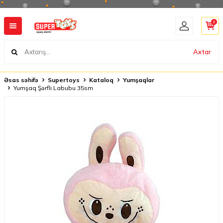
0
Axtar
Əsas səhifə
Supertoys
Kataloq
Yumşaqlar
Yumşaq Şərfli Labubu 35sm