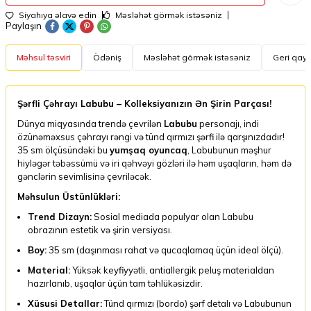
Siyahıya əlavə edin
Məsləhət görmək istəsəniz
Paylaşın
Məhsul təsviri
Ödəniş
Məsləhət görmək istəsəniz
Geri qayt
Şərfli Çəhrayı Labubu – Kolleksiyanızın Ən Şirin Parçası!
Dünya miqyasında trendə çevrilən
Labubu
personajı, indi
özünəməxsus çəhrayı rəngi və tünd qırmızı şərfi ilə qarşınızdadır!
35 sm ölçüsündəki bu
yumşaq oyuncaq
, Labubunun məşhur
hiyləgər təbəssümü və iri qəhvəyi gözləri ilə həm uşaqların, həm də
gənclərin sevimlisinə çevriləcək.
Məhsulun Üstünlükləri:
Trend Dizayn:
Sosial mediada populyar olan Labubu
obrazının estetik və şirin versiyası.
Boy:
35 sm (daşınması rahat və qucaqlamaq üçün ideal ölçü).
Material:
Yüksək keyfiyyətli, antiallergik peluş materialdan
hazırlanıb, uşaqlar üçün tam təhlükəsizdir.
Xüsusi Detallar:
Tünd qırmızı (bordo) şərf detalı və Labubunun