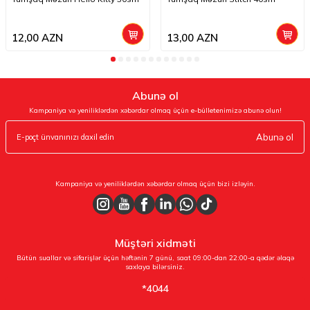
12,00
AZN
13,00
AZN
Abunə ol
Kampaniya və yeniliklərdən xəbərdar olmaq üçün e-bülletenimizə abunə olun!
Abunə ol
Kampaniya və yeniliklərdən xəbərdar olmaq üçün bizi izləyin.
Müştəri xidməti
Bütün suallar və sifarişlər üçün həftənin 7 günü, saat 09:00-dan 22:00-a qədər əlaqə
saxlaya bilərsiniz.
*4044