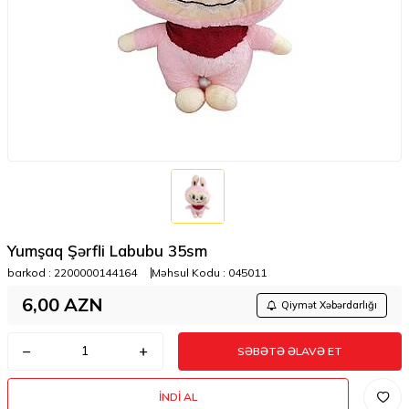
Yumşaq Şərfli Labubu 35sm
barkod :
2200000144164
Məhsul Kodu :
045011
6,00
AZN
Qiymət Xəbərdarlığı
SƏBƏTƏ ƏLAVƏ ET
İNDI AL