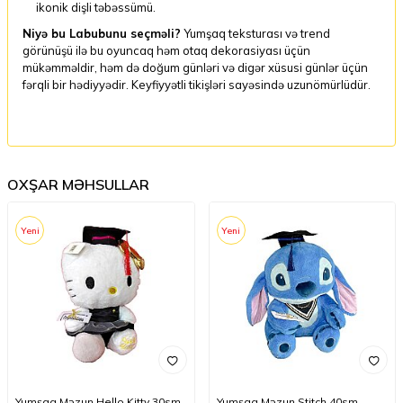
ikonik dişli təbəssümü.
Niyə bu Labubunu seçməli?
Yumşaq teksturası və trend
görünüşü ilə bu oyuncaq həm otaq dekorasiyası üçün
mükəmməldir, həm də doğum günləri və digər xüsusi günlər üçün
fərqli bir hədiyyədir. Keyfiyyətli tikişləri sayəsində uzunömürlüdür.
OXŞAR MƏHSULLAR
Yeni
Yeni
Yumşaq Məzun Hello Kitty 30sm
Yumşaq Məzun Stitch 40sm