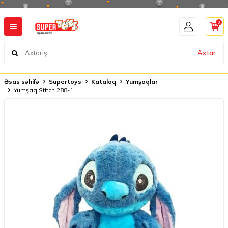
0
Axtar
Əsas səhifə
Supertoys
Kataloq
Yumşaqlar
Yumşaq Stitch 288-1