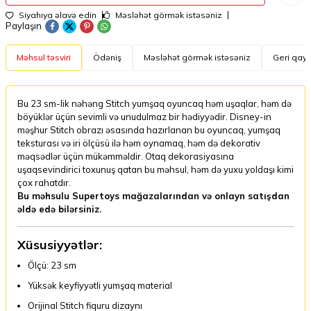
Siyahıya əlavə edin
Məsləhət görmək istəsəniz
Paylaşın
Məhsul təsviri
Ödəniş
Məsləhət görmək istəsəniz
Geri qayt
Bu 23 sm-lik nəhəng Stitch yumşaq oyuncaq həm uşaqlar, həm də
böyüklər üçün sevimli və unudulmaz bir hədiyyədir. Disney-in
məşhur Stitch obrazı əsasında hazırlanan bu oyuncaq, yumşaq
teksturası və iri ölçüsü ilə həm oynamaq, həm də dekorativ
məqsədlər üçün mükəmməldir. Otaq dekorasiyasına
uşaqsevindirici toxunuş qatan bu məhsul, həm də yuxu yoldaşı kimi
çox rahatdır.
Bu məhsulu Supertoys mağazalarından və onlayn satışdan
əldə edə bilərsiniz.
Xüsusiyyətlər:
Ölçü: 23 sm
Yüksək keyfiyyətli yumşaq material
Orijinal Stitch fiquru dizaynı