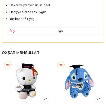
Dekor və ya oyun üçün ideal
Hədiyyə olaraq çox uyğun
Yaş həddi: 3+ yaş
Ölçü
Digər
OXŞAR MƏHSULLAR
Yeni
Yeni