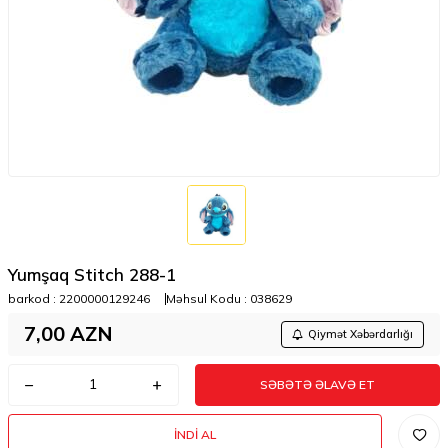
Yumşaq Stitch 288-1
barkod :
2200000129246
Məhsul Kodu :
038629
7,00
AZN
Qiymət Xəbərdarlığı
SƏBƏTƏ ƏLAVƏ ET
İNDI AL