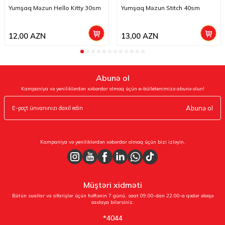
Yumşaq Məzun Hello Kitty 30sm
Yumşaq Məzun Stitch 40sm
12,00
AZN
13,00
AZN
Abunə ol
Kampaniya və yeniliklərdən xəbərdar olmaq üçün e-bülletenimizə abunə olun!
Abunə ol
Kampaniya və yeniliklərdən xəbərdar olmaq üçün bizi izləyin.
Müştəri xidməti
Bütün suallar və sifarişlər üçün həftənin 7 günü, saat 09:00-dan 22:00-a qədər əlaqə
saxlaya bilərsiniz.
*4044