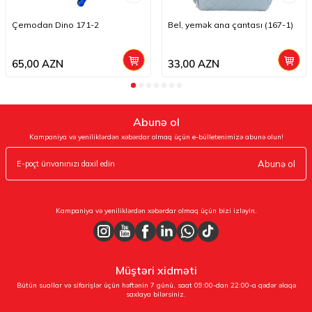
Çemodan Dino 171-2
Bel, yemək ana çantası (167-1)
65,00
AZN
33,00
AZN
Abunə ol
Kampaniya və yeniliklərdən xəbərdar olmaq üçün e-bülletenimizə abunə olun!
Abunə ol
Kampaniya və yeniliklərdən xəbərdar olmaq üçün bizi izləyin.
Müştəri xidməti
Bütün suallar və sifarişlər üçün həftənin 7 günü, saat 09:00-dan 22:00-a qədər əlaqə
saxlaya bilərsiniz.