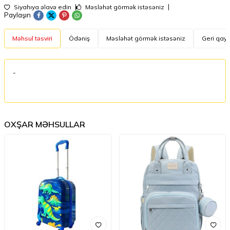
Siyahıya əlavə edin
Məsləhət görmək istəsəniz
Paylaşın
Məhsul təsviri
Ödəniş
Məsləhət görmək istəsəniz
Geri qayt
-
OXŞAR MƏHSULLAR