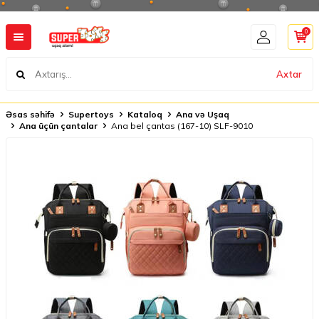
0
Axtar
Əsas səhifə
Supertoys
Kataloq
Ana və Uşaq
Ana üçün çantalar
Ana bel çantas (167-10) SLF-9010