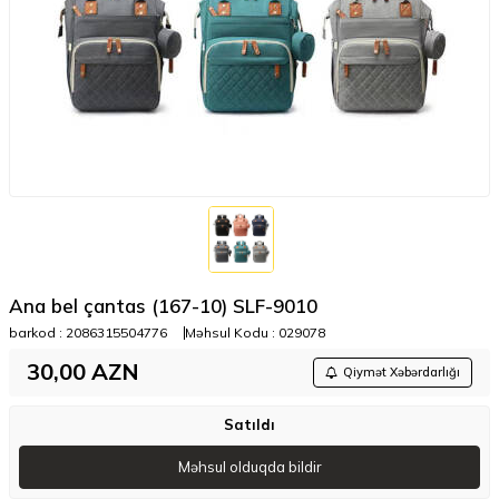
Ana bel çantas (167-10) SLF-9010
barkod :
2086315504776
Məhsul Kodu :
029078
30,00
AZN
Qiymət Xəbərdarlığı
Satıldı
Məhsul olduqda bildir