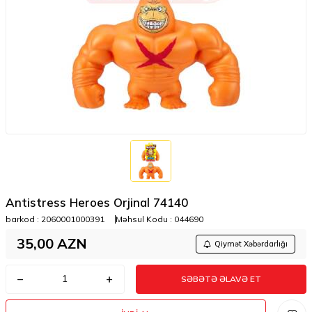
Antistress Heroes Orjinal 74140
barkod :
2060001000391
Məhsul Kodu :
044690
35,00
AZN
Qiymət Xəbərdarlığı
SƏBƏTƏ ƏLAVƏ ET