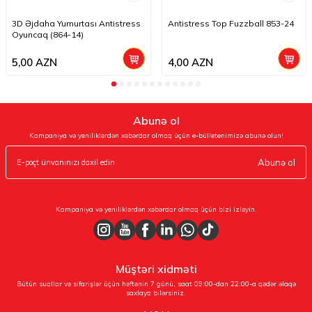
3D Əjdaha Yumurtası Antistress
Antistress Top Fuzzball 853-24
Oyuncaq (864-14)
5,00
AZN
4,00
AZN
Abunə ol
Kampaniya və yeniliklərdən xəbərdar olmaq üçün e-bülletenimizə abunə olun!
Abunə ol
Kampaniya və yeniliklərdən xəbərdar olmaq üçün bizi izləyin.
Müştəri xidməti
Bütün suallar və sifarişlər üçün həftənin 7 günü, saat 09:00-dan 22:00-a qədər əlaqə
saxlaya bilərsiniz.