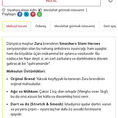
İNDI AL
Siyahıya əlavə edin
Məsləhət görmək istəsəniz
Paylaşın
Məhsul təsviri
Ödəniş
Məsləhət görmək istəsəniz
Geri qayt
Dünyaca məşhur
Zuru
brendinin
Smashers Slam Heroes
seriyasından olan bu nəhəng antistress oyuncağı, həm uşaqlar,
həm də böyüklər üçün mükəmməl bir əyləncə vasitəsidir. Bu
sadəcə bir fiqur deyil, o, ən sərt zərbələrə və dartılmalara davam
gətirəcək bir "qəhrəmandır".
Məhsulun Üstünlükləri:
Orijinal Brend:
Yüksək keyfiyyəti ilə tanınan Zuru brendinin
orijinal məhsuludur.
Ağır və Möhkəm:
Çəkisi 1 kq-dan artıqdır (Weighs over 1kg!),
bu da ona xüsusi bir kütlə və davamlılıq hissi verir.
Dart və Əz (Stretch & Smash):
İstədiyiniz qədər dartın, vurun
və ya yerə çırpın – oyuncaq hər dəfə öz əvvəlki formasına
qayıdır.