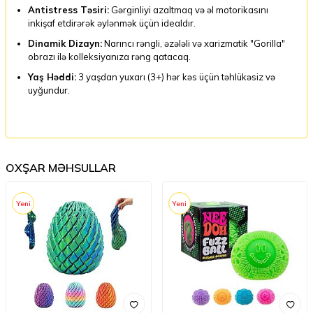
Antistress Təsiri:
Gərginliyi azaltmaq və əl motorikasını
inkişaf etdirərək əylənmək üçün idealdır.
Dinamik Dizayn:
Narıncı rəngli, əzələli və xarizmatik "Gorilla"
obrazı ilə kolleksiyanıza rəng qatacaq.
Yaş Həddi:
3 yaşdan yuxarı (3+) hər kəs üçün təhlükəsiz və
uyğundur.
OXŞAR MƏHSULLAR
Yeni
Yeni