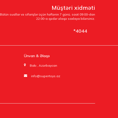
Müştəri xidməti
Bütün suallar və sifarişlər üçün həftənin 7 günü, saat 09:00-dan
22:00-a qədər əlaqə saxlaya bilərsiniz.
*4044
Ünvan & Əlaqə
Bakı , Azərbaycan
info@supertoys.az