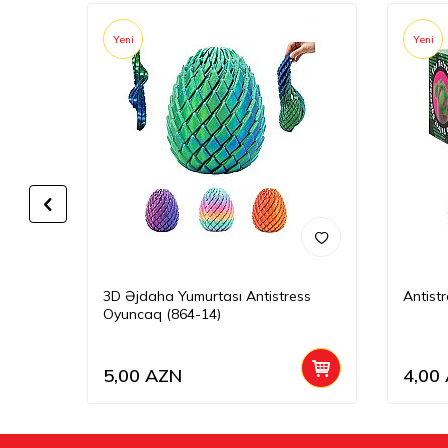
Yeni
Yeni
3D Əjdaha Yumurtası Antistress
Antist
Oyuncaq (864-14)
5,00
AZN
4,00