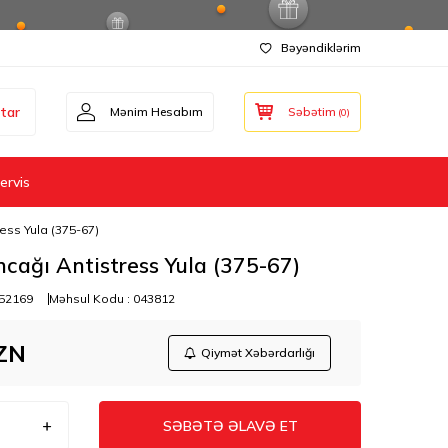
Bəyəndiklərim
tar
Mənim Hesabım
Səbətim
(
0
)
ervis
ress Yula (375-67)
ncağı Antistress Yula (375-67)
52169
Məhsul Kodu :
043812
ZN
Qiymət Xəbərdarlığı
SƏBƏTƏ ƏLAVƏ ET