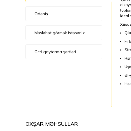
dizayn
toplam
Ödəniş
ideal 
Xüsus
Məsləhət görmək istəsəniz
Qıl
Fır
Str
Geri qaytarma şərtləri
Rən
Uşa
Əl-
Həd
OXŞAR MƏHSULLAR