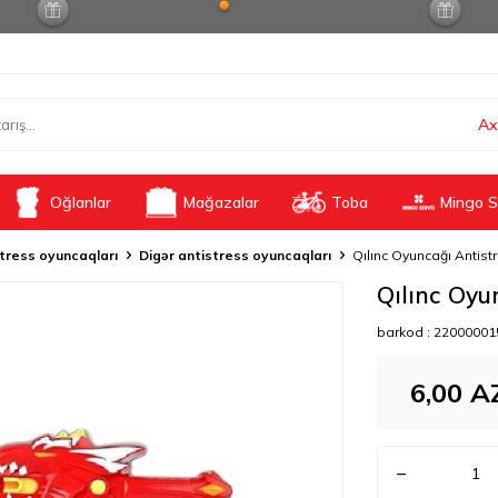
Ax
Oğlanlar
Mağazalar
Toba
Mingo S
tress oyuncaqları
Digər antistress oyuncaqları
Qılınc Oyuncağı Antist
Qılınc Oyu
barkod :
22000001
6,00
A