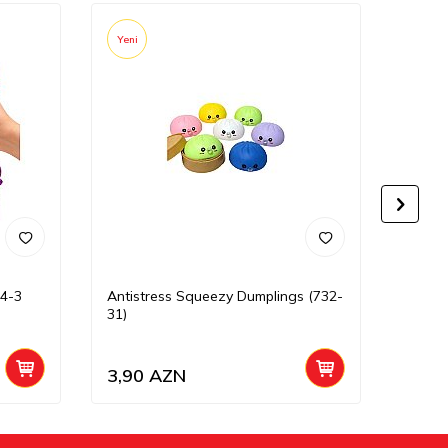
Yeni
Yeni
4-3
Antistress Squeezy Dumplings (732-
Səs Ç
31)
Vak-V
3,90
AZN
1,90