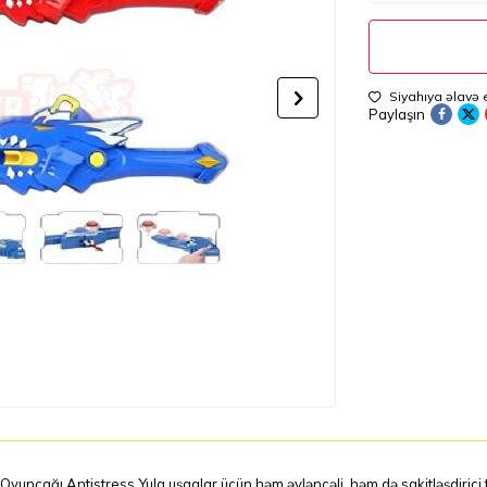
Siyahıya əlavə 
Paylaşın
 Oyuncağı Antistress Yula uşaqlar üçün həm əyləncəli, həm də sakitləşdirici