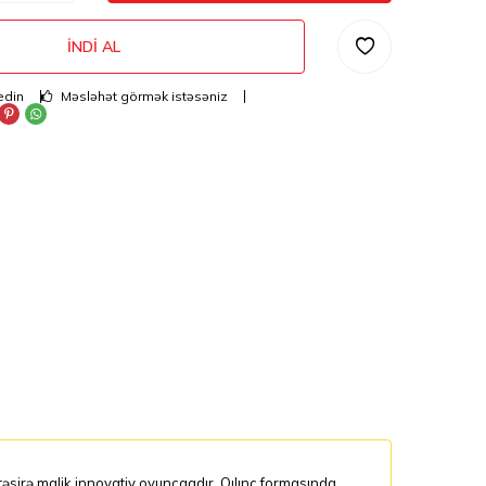
İNDI AL
edin
Məsləhət görmək istəsəniz
 təsirə malik innovativ oyuncaqdır. Qılınc formasında