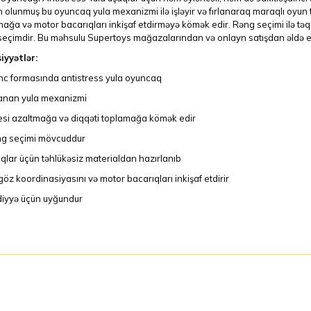
 olunmuş bu oyuncaq yula mexanizmi ilə işləyir və fırlanaraq maraqlı oyun 
ağa və motor bacarıqları inkişaf etdirməyə kömək edir. Rəng seçimi ilə təq
seçimdir. Bu məhsulu Supertoys mağazalarından və onlayn satışdan əldə ed
iyyətlər:
ınc formasında antistress yula oyuncaq
lanan yula mexanizmi
esi azaltmağa və diqqəti toplamağa kömək edir
g seçimi mövcuddur
qlar üçün təhlükəsiz materialdan hazırlanıb
göz koordinasiyasını və motor bacarıqları inkişaf etdirir
iyyə üçün uyğundur