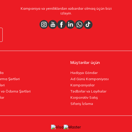
Kampaniya və yeniliklərdən xəbərdar olmaq üçün bizi
izləyin.
Müştərilər üçün
da
Hədiyyə Göndər
rma Şərtləri
Ad Günü Kampaniyası
ləri
Kampaniyalar
 və Ödəmə Şərtləri
Tədbirlər və Layihələr
lar
Korporativ Satış
Sifariş İzləmə