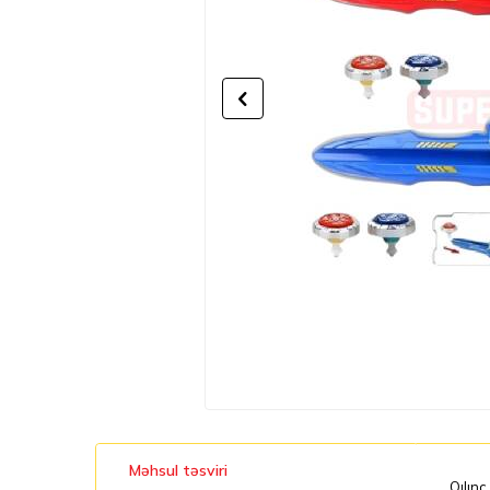
Məhsul təsviri
Qılınc