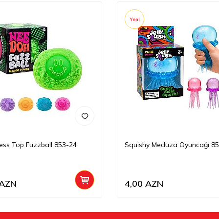
Yeni
ress Top Fuzzball 853-24
Squishy Meduza Oyuncağı 85
AZN
4,00
AZN