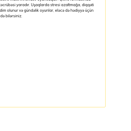
təcrübəsi yaradır. Uşaqlarda stresi azaltmağa, diqqəti
dim olunur və gündəlik oyunlar, eləcə də hədiyyə üçün
ə bilərsiniz.