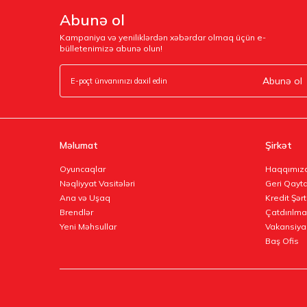
Abunə ol
Kampaniya və yeniliklərdən xəbərdar olmaq üçün e-
bülletenimizə abunə olun!
Abunə ol
Məlumat
Şirkət
Oyuncaqlar
Haqqımız
Nəqliyyat Vasitələri
Geri Qayta
Ana və Uşaq
Kredit Şərt
Brendlər
Çatdırılma
Yeni Məhsullar
Vakansiya
Baş Ofis