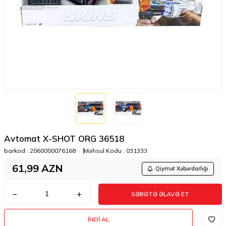
Avtomat X-SHOT ORG 36518
barkod :
2060000076168
Məhsul Kodu :
031333
61,99
AZN
Qiymət Xəbərdarlığı
SƏBƏTƏ ƏLAVƏ ET
İNDI AL