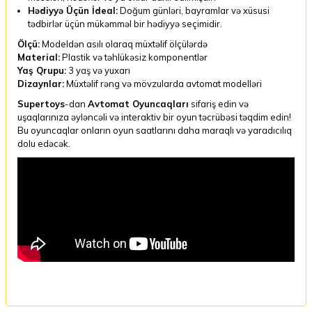
Hədiyyə Üçün İdeal:
Doğum günləri, bayramlar və xüsusi
tədbirlər üçün mükəmməl bir hədiyyə seçimidir.
Ölçü:
Modeldən asılı olaraq müxtəlif ölçülərdə
Material:
Plastik və təhlükəsiz komponentlər
Yaş Qrupu:
3 yaş və yuxarı
Dizaynlar:
Müxtəlif rəng və mövzularda avtomat modelləri
Supertoys
-dan
Avtomat Oyuncaqları
sifariş edin və
uşaqlarınıza əyləncəli və interaktiv bir oyun təcrübəsi təqdim edin!
Bu oyuncaqlar onların oyun saatlarını daha maraqlı və yaradıcılıq
dolu edəcək.