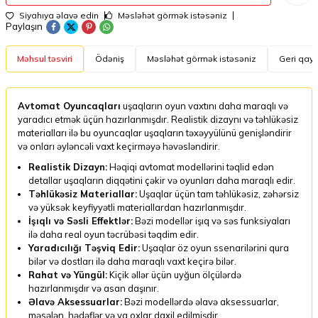
Siyahıya əlavə edin
Məsləhət görmək istəsəniz
Paylaşın
Məhsul təsviri
Ödəniş
Məsləhət görmək istəsəniz
Geri qayt
Avtomat Oyuncaqları
uşaqların oyun vaxtını daha maraqlı və
yaradıcı etmək üçün hazırlanmışdır. Realistik dizaynı və təhlükəsiz
materialları ilə bu oyuncaqlar uşaqların təxəyyülünü genişləndirir
və onları əyləncəli vaxt keçirməyə həvəsləndirir.
Realistik Dizayn:
Həqiqi avtomat modellərini təqlid edən
detallar uşaqların diqqətini çəkir və oyunları daha maraqlı edir.
Təhlükəsiz Materiallar:
Uşaqlar üçün tam təhlükəsiz, zəhərsiz
və yüksək keyfiyyətli materiallardan hazırlanmışdır.
İşıqlı və Səsli Effektlər:
Bəzi modellər işıq və səs funksiyaları
ilə daha real oyun təcrübəsi təqdim edir.
Yaradıcılığı Təşviq Edir:
Uşaqlar öz oyun ssenarilərini qura
bilər və dostları ilə daha maraqlı vaxt keçirə bilər.
Rahat və Yüngül:
Kiçik əllər üçün uyğun ölçülərdə
hazırlanmışdır və asan daşınır.
Əlavə Aksessuarlar:
Bəzi modellərdə əlavə aksessuarlar,
məsələn, hədəflər və ya oxlar daxil edilmişdir.