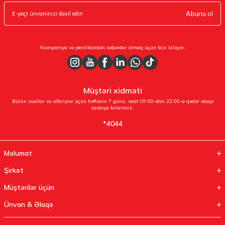
Abunə ol
Kampaniya və yeniliklərdən xəbərdar olmaq üçün bizi izləyin.
Müştəri xidməti
Bütün suallar və sifarişlər üçün həftənin 7 günü, saat 09:00-dan 22:00-a qədər əlaqə
saxlaya bilərsiniz.
*4044
Məlumat
Şirkət
Müştərilər üçün
Ünvan & Əlaqə