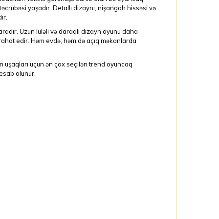
təcrübəsi yaşadır. Detallı dizaynı, nişangah hissəsi və
ır.
yaradır. Uzun lüləli və daraqlı dizayn oyunu daha
ha rahat edir. Həm evdə, həm də açıq məkanlarda
an uşaqları üçün ən çox seçilən trend oyuncaq
hesab olunur.