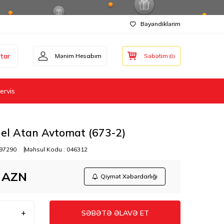
Bəyəndiklərim
tar
Mənim Hesabım
Səbətim
(
0
)
ervis
el Atan Avtomat (673-2)
97290
Məhsul Kodu :
046312
AZN
Qiymət Xəbərdarlığı
SƏBƏTƏ ƏLAVƏ ET