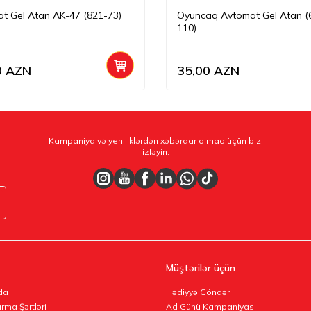
t Gel Atan AK-47 (821-73)
Oyuncaq Avtomat Gel Atan (
110)
0
AZN
35,00
AZN
Kampaniya və yeniliklərdən xəbərdar olmaq üçün bizi
izləyin.
Müştərilər üçün
da
Hədiyyə Göndər
rma Şərtləri
Ad Günü Kampaniyası