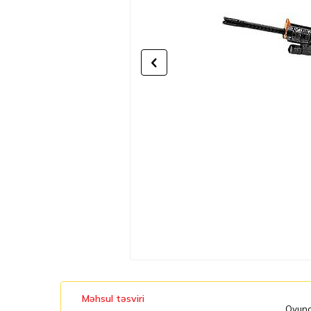
Məhsul təsviri
Oyunca