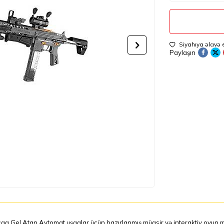
Siyahıya əlavə 
Paylaşın
q Gel Atan Avtomat uşaqlar üçün hazırlanmış müasir və interaktiv oyun mo