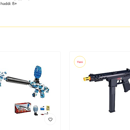
 həddi: 8+
Yeni