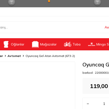
Ax
Oğlanlar
Mağazalar
Toba
Mingo S
lar
Avtomat
Oyuncaq Gel Atan Avtomat (673-2)
Oyuncaq G
barkod :
22000001
119,00