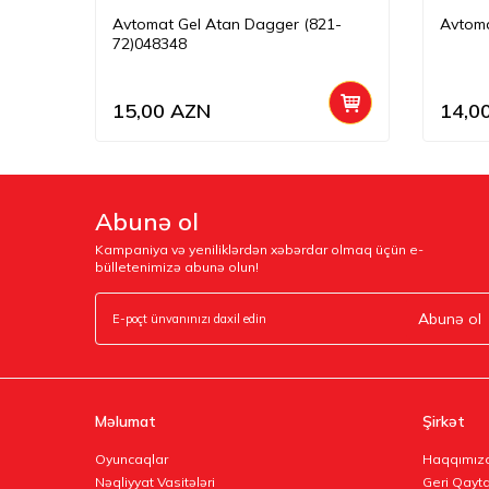
(691-7)
Avtomat Gel Atan Dagger (821-
Avtoma
72)048348
15,00
AZN
14,0
Abunə ol
Kampaniya və yeniliklərdən xəbərdar olmaq üçün e-
bülletenimizə abunə olun!
Abunə ol
Məlumat
Şirkət
Oyuncaqlar
Haqqımız
Nəqliyyat Vasitələri
Geri Qayta