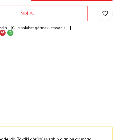
İNDI AL
edin
Məsləhət görmək istəsəniz
delidir. Taktiki görünüşə sahib olan bu oyuncaq