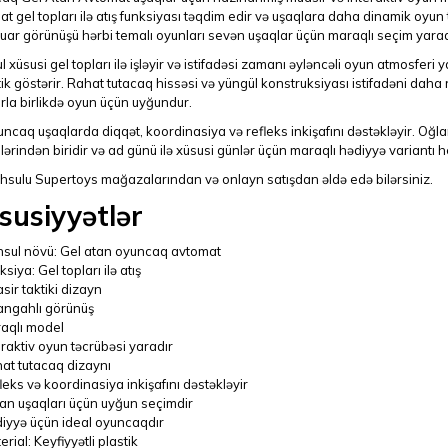
t gel topları ilə atış funksiyası təqdim edir və uşaqlara daha dinamik oyun 
ar görünüşü hərbi temalı oyunları sevən uşaqlar üçün maraqlı seçim yarad
 xüsusi gel topları ilə işləyir və istifadəsi zamanı əyləncəli oyun atmosferi 
tik göstərir. Rahat tutacaq hissəsi və yüngül konstruksiyası istifadəni da
rla birlikdə oyun üçün uyğundur.
ncaq uşaqlarda diqqət, koordinasiya və refleks inkişafını dəstəkləyir. Oğl
ərindən biridir və ad günü ilə xüsusi günlər üçün maraqlı hədiyyə variantı 
hsulu Supertoys mağazalarından və onlayn satışdan əldə edə bilərsiniz.
susiyyətlər
sul növü: Gel atan oyuncaq avtomat
siya: Gel topları ilə atış
sir taktiki dizayn
angahlı görünüş
aqlı model
eraktiv oyun təcrübəsi yaradır
at tutacaq dizaynı
leks və koordinasiya inkişafını dəstəkləyir
an uşaqları üçün uyğun seçimdir
iyyə üçün ideal oyuncaqdır
rial: Keyfiyyətli plastik