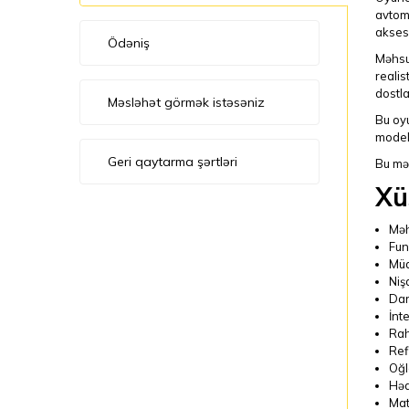
avtoma
aksesu
Ödəniş
Məhsul
realis
dostla
Məsləhət görmək istəsəniz
Bu oyu
modell
Geri qaytarma şərtləri
Bu mə
Xü
Məh
Funk
Müa
Niş
Dar
İnt
Rah
Ref
Oğl
Həd
Mate