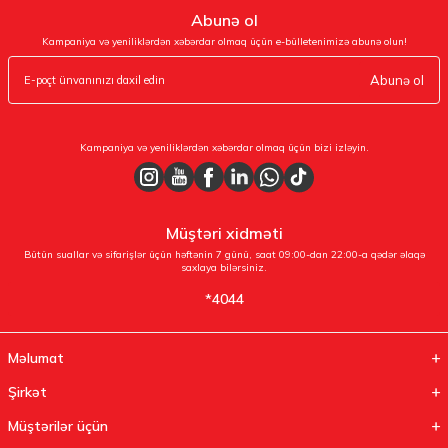
Abunə ol
Kampaniya və yeniliklərdən xəbərdar olmaq üçün e-bülletenimizə abunə olun!
Abunə ol
Kampaniya və yeniliklərdən xəbərdar olmaq üçün bizi izləyin.
Müştəri xidməti
Bütün suallar və sifarişlər üçün həftənin 7 günü, saat 09:00-dan 22:00-a qədər əlaqə
saxlaya bilərsiniz.
*4044
Məlumat
Şirkət
Müştərilər üçün