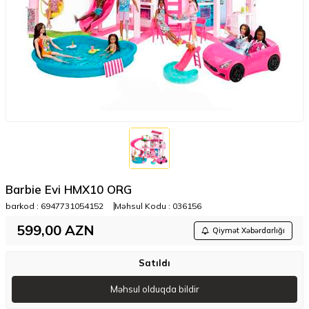
Barbie Evi HMX10 ORG
barkod :
6947731054152
Məhsul Kodu :
036156
599,00
AZN
Qiymət Xəbərdarlığı
Satıldı
Məhsul olduqda bildir