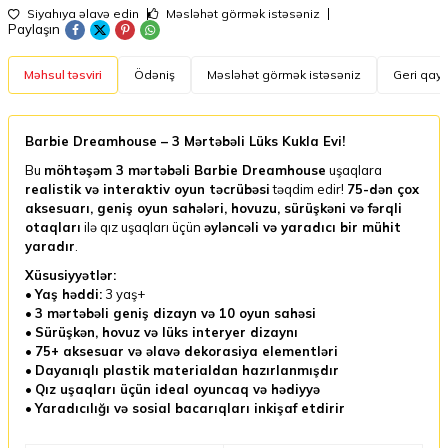
Siyahıya əlavə edin
Məsləhət görmək istəsəniz
Paylaşın
Məhsul təsviri
Ödəniş
Məsləhət görmək istəsəniz
Geri qayt
Barbie Dreamhouse – 3 Mərtəbəli Lüks Kukla Evi!
Bu
möhtəşəm 3 mərtəbəli Barbie Dreamhouse
uşaqlara
realistik və interaktiv oyun təcrübəsi
təqdim edir!
75-dən çox
aksesuarı, geniş oyun sahələri, hovuzu, sürüşkəni və fərqli
otaqları
ilə qız uşaqları üçün
əyləncəli və yaradıcı bir mühit
yaradır
.
Xüsusiyyətlər:
•
Yaş həddi:
3 yaş+
•
3 mərtəbəli geniş dizayn və 10 oyun sahəsi
•
Sürüşkən, hovuz və lüks interyer dizaynı
•
75+ aksesuar və əlavə dekorasiya elementləri
•
Dayanıqlı plastik materialdan hazırlanmışdır
•
Qız uşaqları üçün ideal oyuncaq və hədiyyə
•
Yaradıcılığı və sosial bacarıqları inkişaf etdirir