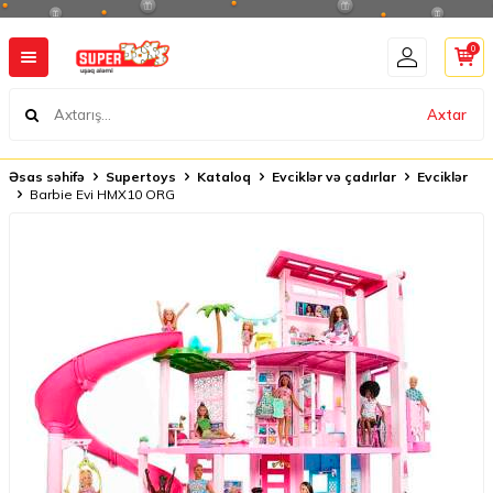
0
Axtar
Əsas səhifə
Supertoys
Kataloq
Evciklər və çadırlar
Evciklər
Barbie Evi HMX10 ORG