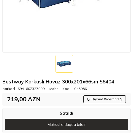
Bestway Karkaslı Hovuz 300x201x66sm 56404
barkod :
6941607327999
Məhsul Kodu :
048086
219,00
AZN
Qiymət Xəbərdarlığı
Satıldı
Məhsul olduqda bildir