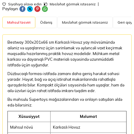
Siyahıya əlavə edin
Məsləhət görmək istəsəniz
Paylaşın
Məhsul təsviri
Ödəniş
Məsləhət görmək istəsəniz
Geri qayt
Bestway 300x201x66 sm Karkaslı Hovuz yay mövsümündə
ailəniz və uşaqlarınız üçün sərinləmək və əyləncəli vaxt keçirmək
məqsədilə hazırlanmış praktik hovuz modelidir. Möhkəm metal
karkası və dayanıqlı PVC materialı sayəsində uzunmüddətli
istifadə üçün uyğundur.
Düzbucaqlı forması istifadə zamanı daha geniş hərəkət sahəsi
yaradır. Həyət, bağ və açıq istirahət məkanlarında rahatlıqla
quraşdırıla bilər. Kompakt ölçüləri sayəsində həm uşaqlar, həm də
ailə üzvləri üçün rahat istifadə imkanı təqdim edir.
Bu məhsulu Supertoys mağazalarından və onlayn satışdan əldə
edə bilərsiniz.
Xüsusiyyət
Məlumat
Məhsul növü
Karkaslı Hovuz