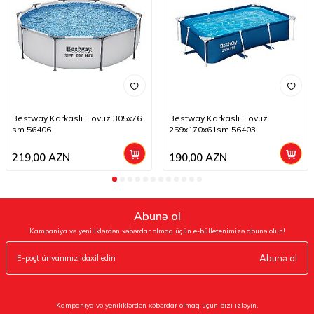
Bestway Karkaslı Hovuz 305x76
Bestway Karkaslı Hovuz
sm 56406
259x170x61sm 56403
219,00
AZN
190,00
AZN
Abunə ol
Kampaniya və yeniliklərdən xəbərdar olmaq üçün e-bülletenimizə abunə olun!
Abunə ol
Kampaniya və yeniliklərdən xəbərdar olmaq üçün bizi izləyin.