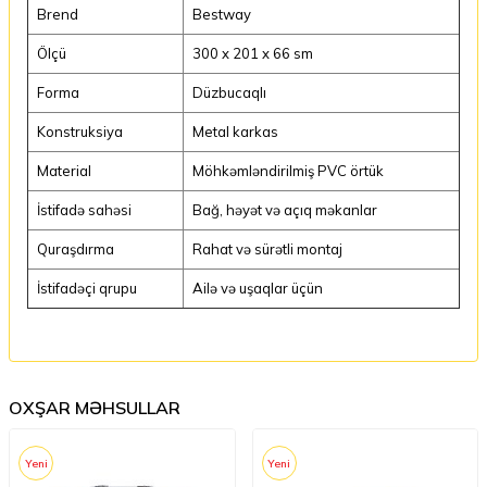
Brend
Bestway
Ölçü
300 x 201 x 66 sm
Forma
Düzbucaqlı
Konstruksiya
Metal karkas
Material
Möhkəmləndirilmiş PVC örtük
İstifadə sahəsi
Bağ, həyət və açıq məkanlar
Quraşdırma
Rahat və sürətli montaj
İstifadəçi qrupu
Ailə və uşaqlar üçün
OXŞAR MƏHSULLAR
Yeni
Yeni