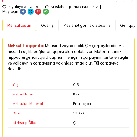
Siyahıya əlavə edin
Məsləhət görmək istəsəniz
Paylaşın
Məhsul təsviri
Ödəniş
Məsləhət görmək istəsəniz
Geri qayt
Məhsul Haqqında:
Müasir dizayna malik Çin çarpayılarıdır. Alt
hissədə açılıb bağlanan qapısı olan dolabı var. Materialı təmiz,
hippoalergendir, qurd düşmür. Həmçinin çarpayının bir tərəfi açılır
və valideynin çarpayısına yaxınlaşdırmaq olur. Tül çarpayıya
daxildir.
Yaş
0-3
Məhsul Növü
Kvadrat
Məhsulun Materialı
Fıstıq ağacı
Ölçü
120 x 60
İstehsalçı Ölkə
Çin