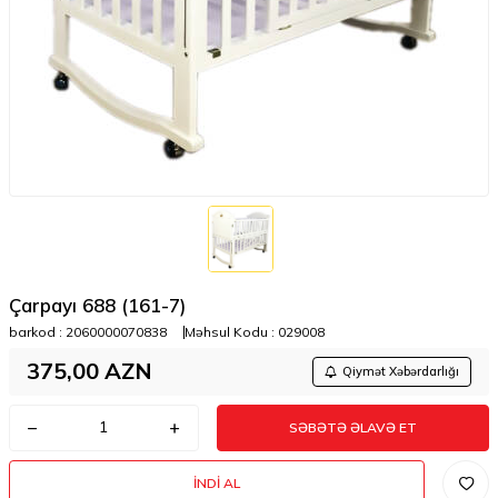
Çarpayı 688 (161-7)
barkod :
2060000070838
Məhsul Kodu :
029008
375,00
AZN
Qiymət Xəbərdarlığı
SƏBƏTƏ ƏLAVƏ ET
İNDI AL