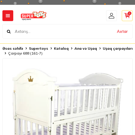
0
Axtar
Əsas səhifə
Supertoys
Kataloq
Ana və Uşaq
Uşaq çarpayıları
Çarpayı 688 (161-7)