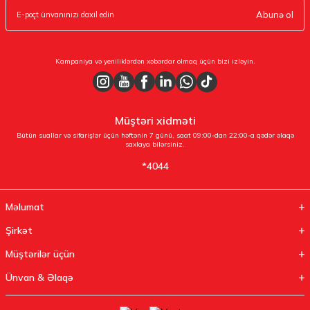
Abunə ol
Kampaniya və yeniliklərdən xəbərdar olmaq üçün bizi izləyin.
Müştəri xidməti
Bütün suallar və sifarişlər üçün həftənin 7 günü, saat 09:00-dan 22:00-a qədər əlaqə
saxlaya bilərsiniz.
*4044
Məlumat
Şirkət
Müştərilər üçün
Ünvan & Əlaqə