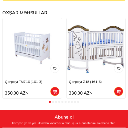
OXŞAR MƏHSULLAR
Çarpayı TM716 (161-3)
Çarpayı Z18 (161-6)
350,00
AZN
330,00
AZN
Abunə ol
Kampaniya və yeniliklərdən xəbərdar olmaq üçün e-bülletenimizə abunə olun!