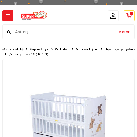
0
Axtar
Əsas səhifə
Supertoys
Kataloq
Ana və Uşaq
Uşaq çarpayıları
Çarpayı TM716 (161-3)