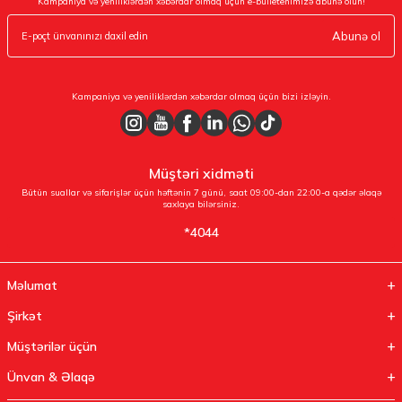
Kampaniya və yeniliklərdən xəbərdar olmaq üçün e-bülletenimizə abunə olun!
Abunə ol
Kampaniya və yeniliklərdən xəbərdar olmaq üçün bizi izləyin.
Müştəri xidməti
Bütün suallar və sifarişlər üçün həftənin 7 günü, saat 09:00-dan 22:00-a qədər əlaqə
saxlaya bilərsiniz.
*4044
Məlumat
Şirkət
Müştərilər üçün
Ünvan & Əlaqə