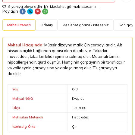
Siyahıya əlavə edin
Məsləhət görmək istəsəniz
Paylaşın
Məhsul təsviri
Ödəniş
Məsləhət görmək istəsəniz
Geri qayt
Məhsul Haqqında:
Müasir dizayna malik Çin çarpayılarıdır. Alt
hissədə açılıb bağlanan qapısı olan dolabı var. Təkərləri
mövcuddur, təkərləri kilid rejiminə salmaq olur. Materialı təmiz,
hipoallergendir, qurd düşmür. Həmçinin çarpayının bir tərəfi açılır
və valideynin çarpayısına yaxınlaşdırmaq olur. Tül çarpayıya
daxildir.
Yaş
0-3
Məhsul Növü
Kvadrat
Ölçü
120 x 60
Məhsulun Materialı
Fıstıq ağacı
İstehsalçı Ölkə
Çin