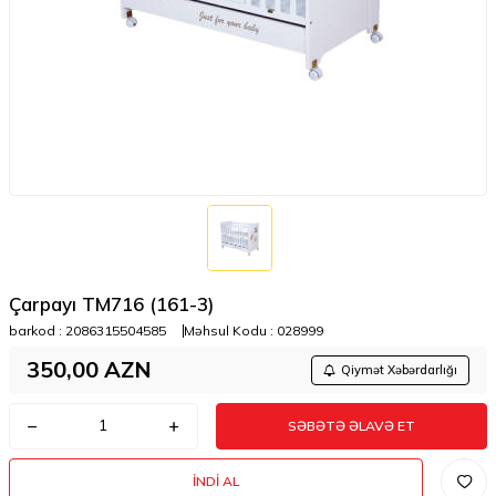
Çarpayı TM716 (161-3)
barkod :
2086315504585
Məhsul Kodu :
028999
350,00
AZN
Qiymət Xəbərdarlığı
SƏBƏTƏ ƏLAVƏ ET
İNDI AL