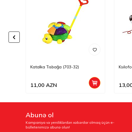
Katalka Tısbağa (703-32)
Ksilof
11,00
AZN
13,0
Abunə ol
Kampaniya və yeniliklərdən xəbərdar olmaq üçün e-
bülletenimizə abunə olun!