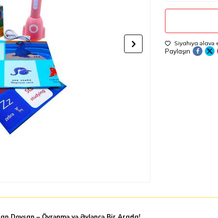
Siyahıya əlavə 
Paylaşın
an Dovşan – Öyrənmə və Əyləncə Bir Arada!