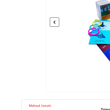
Məhsul təsviri
Danış