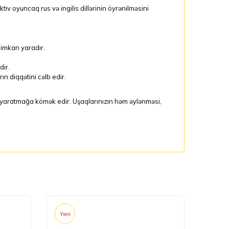
v oyuncaq rus və ingilis dillərinin öyrənilməsini
ə imkan yaradır.
dir.
ın diqqətini cəlb edir.
a yaratmağa kömək edir. Uşaqlarınızın həm əylənməsi,
Yeni
Yeni