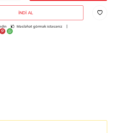
İNDI AL
edin
Məsləhət görmək istəsəniz