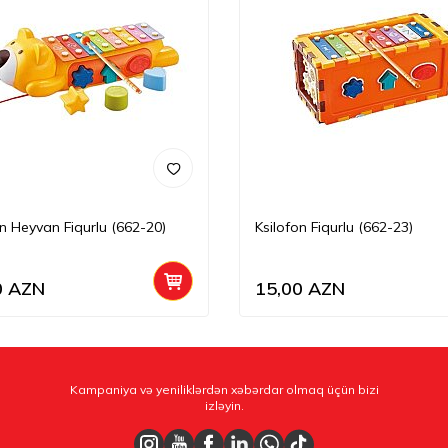
on Heyvan Fiqurlu (662-20)
Ksilofon Fiqurlu (662-23)
0
AZN
15,00
AZN
Kampaniya və yeniliklərdən xəbərdar olmaq üçün bizi
izləyin.