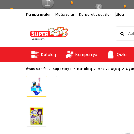
Kampaniyalar
Mağazalar
Korporativ satışlar
Blog
Kataloq
Kampaniya
Qızlar
Əsas səhifə
Supertoys
Kataloq
Ana və Uşaq
Oyun