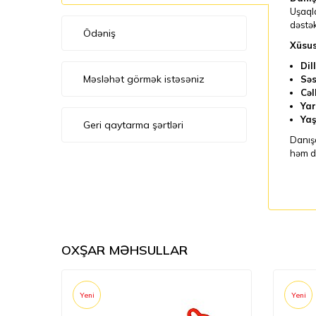
Uşaqla
dəstək
Ödəniş
Xüsus
Dil
Məsləhət görmək istəsəniz
Səs
Cəl
Yar
Yaş
Geri qaytarma şərtləri
Danışa
həm d
OXŞAR MƏHSULLAR
Yeni
Yeni