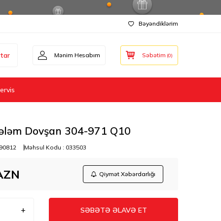
Bəyəndiklərim
tar
Mənim Hesabım
Səbətim
(
0
)
ervis
ələm Dovşan 304-971 Q10
90812
Məhsul Kodu :
033503
AZN
Qiymət Xəbərdarlığı
SƏBƏTƏ ƏLAVƏ ET