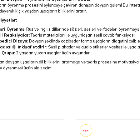
rın öyrənmə prosesini əyləncəyə çevirən danışan dovşan qələm! Bu interakti
ləyərək kiçik yaşdan uşaqların biliklərini artırır.
iyyətlər:
ləri Öyrənmə:
Rus və ingilis dillərində sözləri, səsləri və ifadələri öyrənməy
li Reaksiyalar:
Tədris materialları ilə uyğunlaşan səsli cavab funksiyası.
bedici Dizayn:
Dovşan şəklində cazibədar forma uşaqların diqqətini cəlb e
adıcılığı İnkişaf etdirir:
Səsli plakatlar və audio stikerlər vasitəsilə uşaqlar
 Qrupu:
2 yaşdan yuxarı uşaqlar üçün uyğundur.
n dovşan uşaqların dil biliklərini artırmağa və tədris prosesinə motivasiy
ə öyrənməsi üçün əla seçim!
Yeni