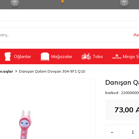
Ax
Oğlanlar
Mağazalar
Toba
Mingo S
caqlar
Danışan Qələm Dovşan 304-971 Q10
Danışan Q
barkod :
22000000
73,00