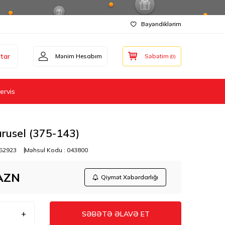
Bəyəndiklərim
tar
Mənim Hesabım
Səbətim
(
0
)
ervis
rusel (375-143)
52923
Məhsul Kodu :
043800
AZN
Qiymət Xəbərdarlığı
SƏBƏTƏ ƏLAVƏ ET