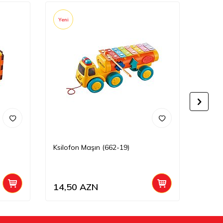
Yeni
Yeni
Ksilofon Maşın (662-19)
Mexani
14,50
AZN
4,50