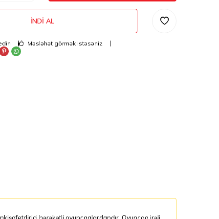
İNDI AL
edin
Məsləhət görmək istəsəniz
nkişafetdirici hərəkətli oyuncaqlardandır. Oyuncaq irəli