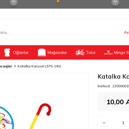
Ax
Oğlanlar
Mağazalar
Toba
Mingo S
caqlar
Katalka Karusel (375-143)
Katalka Ka
barkod :
22000001
10,00