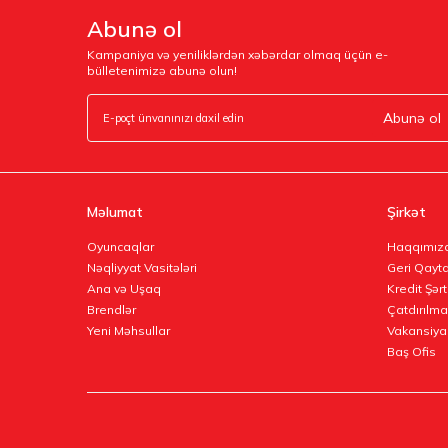
Abunə ol
Kampaniya və yeniliklərdən xəbərdar olmaq üçün e-
bülletenimizə abunə olun!
Abunə ol
Məlumat
Şirkət
Oyuncaqlar
Haqqımız
Nəqliyyat Vasitələri
Geri Qayta
Ana və Uşaq
Kredit Şərt
Brendlər
Çatdırılma
Yeni Məhsullar
Vakansiya
Baş Ofis