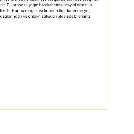
ir. Bu proses uşağın hərəkət etmə istəyini artırır, ilk
 edir. Parlaq rənglər və fırlanan fiqurlar erkən yaş
zalarından və onlayn satışdan əldə edə bilərsiniz.