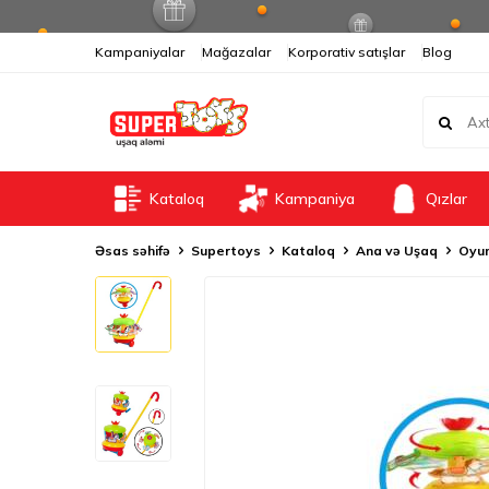
Kampaniyalar
Mağazalar
Korporativ satışlar
Blog
Kataloq
Kampaniya
Qızlar
Əsas səhifə
Supertoys
Kataloq
Ana və Uşaq
Oyun