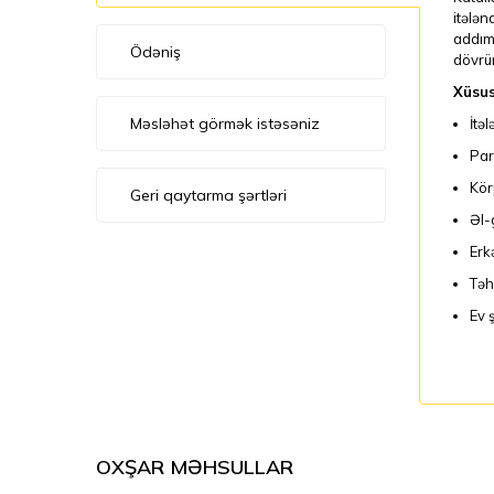
itələn
addıml
Ödəniş
dövrün
Xüsus
Məsləhət görmək istəsəniz
İtə
Par
Kör
Geri qaytarma şərtləri
Əl-
Erk
Təh
Ev 
OXŞAR MƏHSULLAR