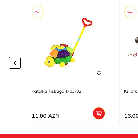
Yeni
Yeni
rı
Katalka Tısbağa (703-32)
Ksilof
11,00
AZN
13,0