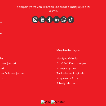
Kampaniya və yeniliklərdən xəbərdar olmaq üçün bizi
izləyin.
Müştərilər üçün
da
Hədiyyə Göndər
rma Şərtləri
Ad Günü Kampaniyası
ləri
Kampaniyalar
 və Ödəmə Şərtləri
Tədbirlər və Layihələr
lar
Korporativ Satış
Sifariş İzləmə