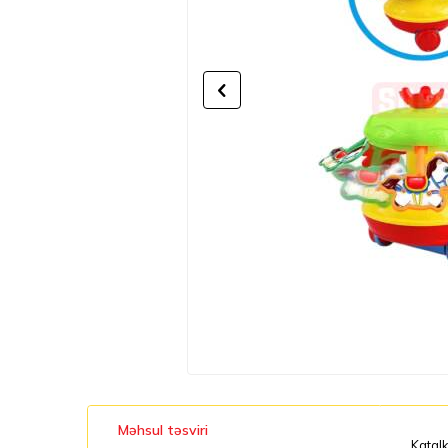
Məhsul təsviri
Katalk