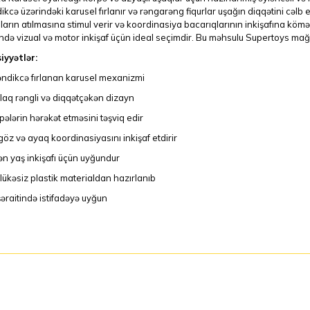
dikcə üzərindəki karusel fırlanır və rəngarəng fiqurlar uşağın diqqətini cəlb ed
arın atılmasına stimul verir və koordinasiya bacarıqlarının inkişafına kömək
də vizual və motor inkişaf üçün ideal seçimdir. Bu məhsulu Supertoys mağa
iyyətlər:
ləndikcə fırlanan karusel mexanizmi
laq rəngli və diqqətçəkən dizayn
pələrin hərəkət etməsini təşviq edir
göz və ayaq koordinasiyasını inkişaf etdirir
ən yaş inkişafı üçün uyğundur
lükəsiz plastik materialdan hazırlanıb
şəraitində istifadəyə uyğun