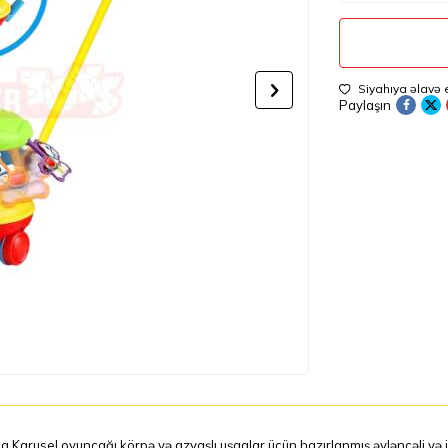
Siyahıya əlavə 
Paylaşın
a Karusel oyuncağı körpə və azyaşlı uşaqlar üçün hazırlanmış əyləncəli və i