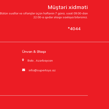
Müştəri xidməti
Bütün suallar və sifarişlər üçün həftənin 7 günü, saat 09:00-dan
22:00-a qədər əlaqə saxlaya bilərsiniz.
*4044
Ünvan & Əlaqə
Bakı , Azərbaycan
info@supertoys.az