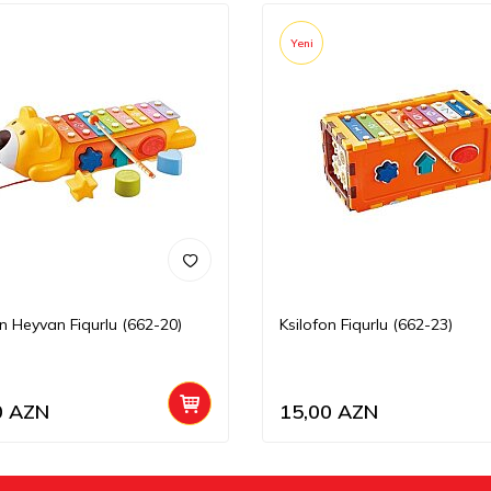
Yeni
on Heyvan Fiqurlu (662-20)
Ksilofon Fiqurlu (662-23)
0
AZN
15,00
AZN