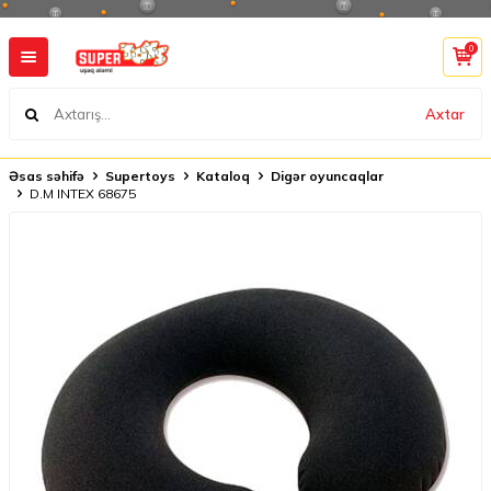
0
Axtar
Əsas səhifə
Supertoys
Kataloq
Digər oyuncaqlar
D.M INTEX 68675