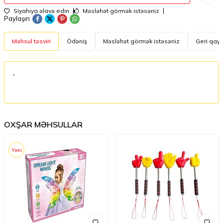
Siyahıya əlavə edin
Məsləhət görmək istəsəniz
Paylaşın
Məhsul təsviri
Ödəniş
Məsləhət görmək istəsəniz
Geri qayt
-
OXŞAR MƏHSULLAR
Yeni