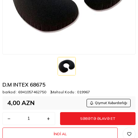
D.M INTEX 68675
barkod :
6941057462750
Məhsul Kodu :
019967
4,00
AZN
Qiymət Xəbərdarlığı
SƏBƏTƏ ƏLAVƏ ET
İNDI AL