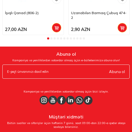
İşıqlı Qanad (806-2)
Uzanabilən Barmaq Çubuq 474-
2
27,00
AZN
2,90
AZN
Abunə ol
Kampaniya və yeniliklərdən xəbərdar olmaq üçün e-bülletenimizə abunə olun!
Abunə ol
Kampaniya və yeniliklərdən xəbərdar olmaq üçün bizi izləyin.
Müştəri xidməti
Bütün suallar və sifarişlər üçün həftənin 7 günü, saat 09:00-dan 22:00-a qədər əlaqə
saxlaya bilərsiniz.