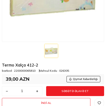
Termo Xalça 412-2
barkod :
2200000065810
Məhsul Kodu :
026305
39,00
AZN
Qiymət Xəbərdarlığı
SƏBƏTƏ ƏLAVƏ ET
İNDI AL