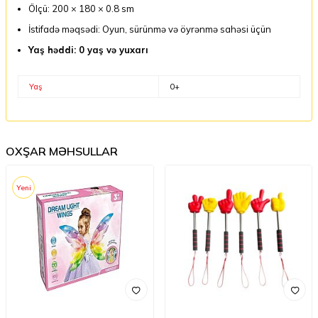
Ölçü: 200 × 180 × 0.8 sm
İstifadə məqsədi: Oyun, sürünmə və öyrənmə sahəsi üçün
Yaş həddi: 0 yaş və yuxarı
Yaş
0+
OXŞAR MƏHSULLAR
Yeni