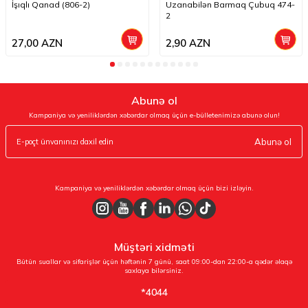
İşıqlı Qanad (806-2)
Uzanabilən Barmaq Çubuq 474-
2
27,00
AZN
2,90
AZN
Abunə ol
Kampaniya və yeniliklərdən xəbərdar olmaq üçün e-bülletenimizə abunə olun!
Abunə ol
Kampaniya və yeniliklərdən xəbərdar olmaq üçün bizi izləyin.
Müştəri xidməti
Bütün suallar və sifarişlər üçün həftənin 7 günü, saat 09:00-dan 22:00-a qədər əlaqə
saxlaya bilərsiniz.
*4044