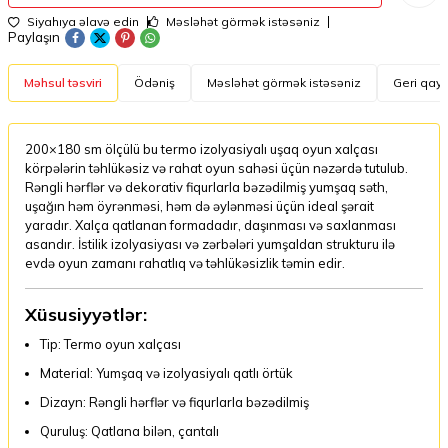
Siyahıya əlavə edin
Məsləhət görmək istəsəniz
Paylaşın
Məhsul təsviri
Ödəniş
Məsləhət görmək istəsəniz
Geri qayt
200×180 sm ölçülü bu termo izolyasiyalı uşaq oyun xalçası
körpələrin təhlükəsiz və rahat oyun sahəsi üçün nəzərdə tutulub.
Rəngli hərflər və dekorativ fiqurlarla bəzədilmiş yumşaq səth,
uşağın həm öyrənməsi, həm də əylənməsi üçün ideal şərait
yaradır. Xalça qatlanan formadadır, daşınması və saxlanması
asandır. İstilik izolyasiyası və zərbələri yumşaldan strukturu ilə
evdə oyun zamanı rahatlıq və təhlükəsizlik təmin edir.
Xüsusiyyətlər:
Tip: Termo oyun xalçası
Material: Yumşaq və izolyasiyalı qatlı örtük
Dizayn: Rəngli hərflər və fiqurlarla bəzədilmiş
Quruluş: Qatlana bilən, çantalı