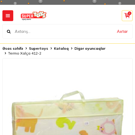
0
Axtar
Əsas səhifə
Supertoys
Kataloq
Digər oyuncaqlar
Termo Xalça 412-2