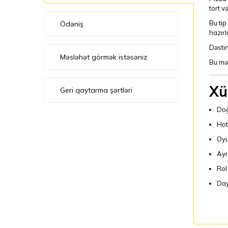
tort v
Bu tip
Ödəniş
hazırl
Dəstin
Məsləhət görmək istəsəniz
Bu mə
Xü
Geri qaytarma şərtləri
Doğ
Hot
Oyu
Ayr
Rol
Day