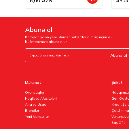
6,00
AZN
45,0
Abunə ol
Kampaniya və yeniliklərdən xəbərdar olmaq üçün e-
bülletenimizə abunə olun!
Abunə ol
Məlumat
Şirkət
Oyuncaqlar
Haqqımız
Nəqliyyat Vasitələri
Geri Qayta
Ana və Uşaq
Kredit Şərt
Brendlər
Çatdırılma
Yeni Məhsullar
Vakansiya
Baş Ofis