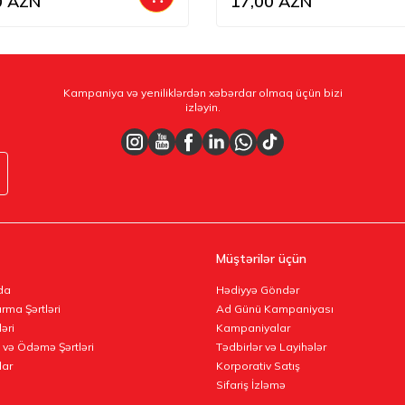
0
AZN
17,00
AZN
Kampaniya və yeniliklərdən xəbərdar olmaq üçün bizi
izləyin.
Müştərilər üçün
da
Hədiyyə Göndər
rma Şərtləri
Ad Günü Kampaniyası
ləri
Kampaniyalar
 və Ödəmə Şərtləri
Tədbirlər və Layihələr
lar
Korporativ Satış
Sifariş İzləmə