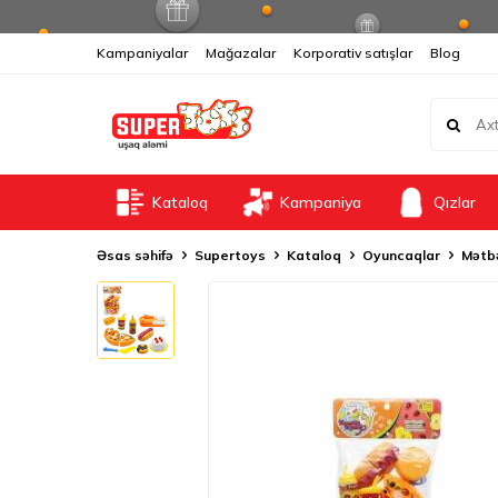
Kampaniyalar
Mağazalar
Korporativ satışlar
Blog
Kataloq
Kampaniya
Qızlar
Əsas səhifə
Supertoys
Kataloq
Oyuncaqlar
Mətbə