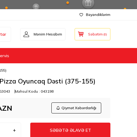
Bəyəndiklərim
tar
Mənim Hesabım
Səbətim
(
0
)
ervis
155)
Pizza Oyuncaq Dəsti (375-155)
53043
Məhsul Kodu :
043198
AZN
Qiymət Xəbərdarlığı
SƏBƏTƏ ƏLAVƏ ET