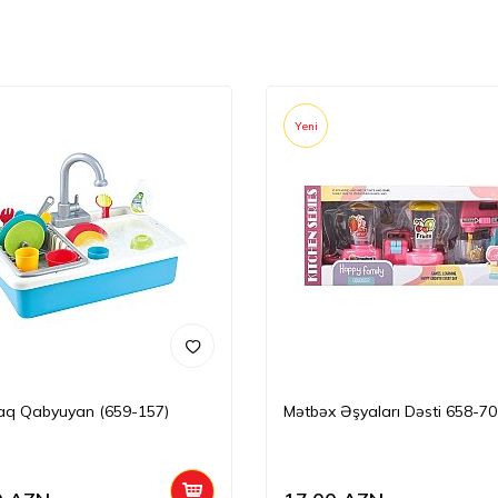
Yeni
aq Qabyuyan (659-157)
Mətbəx Əşyaları Dəsti 658-70