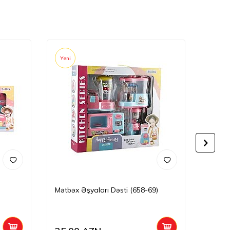
Yeni
Yeni
Mətbəx Əşyaları Dəsti (658-69)
Oyunc