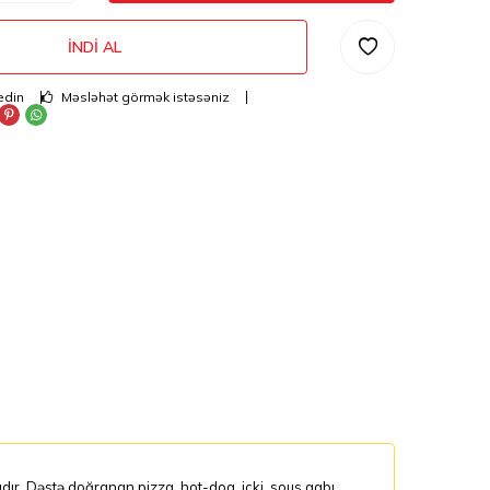
İNDI AL
edin
Məsləhət görmək istəsəniz
dır. Dəstə doğranan pizza, hot-doq, içki, sous qabı,