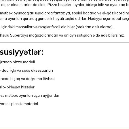
ə digər aksesuarlar daxildir. Pizza hissələri ayrılıb-birləşə bilir və oyuncaq bı
 mətbəx oyuncaqları uşaqlarda fantaziya, sosial bacarıq və əl-göz koordinas
ama oyunları quraraq gündəlik həyatı təqlid edirlər. Hədiyyə üçün ideal seçi
 içindəki məhsullar və rənglər fərqli ola bilər (stokdan asılı olaraq).
hsulu Supertoys mağazalarından və onlayn satışdan əldə edə bilərsiniz.
susiyyətlər:
ranan pizza modeli
-doq, içki və sous aksesuarları
ncaq bıçaq və doğrama lövhəsi
ılıb-birləşən hissələr
 və mətbəx oyunları üçün uyğundur
anıqlı plastik material