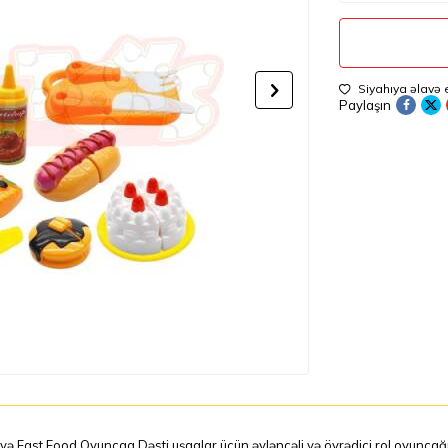
Siyahıya əlavə 
Paylaşın
və Fast Food Oyuncaq Dəsti uşaqlar üçün əyləncəli və öyrədici rol oyuncağı