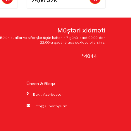
25,00
AZN
17,0
Müştəri xidməti
Bütün suallar və sifarişlər üçün həftənin 7 günü, saat 09:00-dan
22:00-a qədər əlaqə saxlaya bilərsiniz.
*4044
Ünvan & Əlaqə
Bakı , Azərbaycan
info@supertoys.az