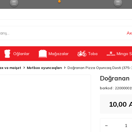
Ax
Oğlanlar
Mağazalar
Toba
Mingo S
x və məişət
Mətbəx oyuncaqları
Doğranan Pizza Oyuncaq Dəsti (375-
Doğranan 
barkod :
22000001
10,00