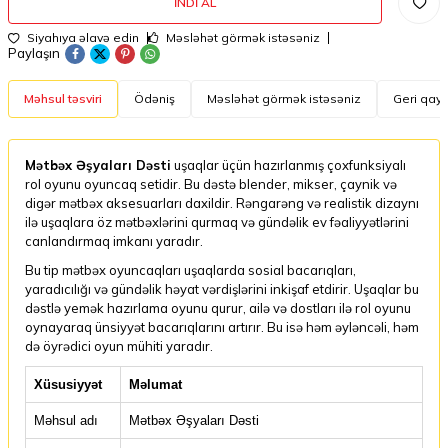
İNDI AL
Siyahıya əlavə edin
Məsləhət görmək istəsəniz
Paylaşın
Məhsul təsviri
Ödəniş
Məsləhət görmək istəsəniz
Geri qayt
Mətbəx Əşyaları Dəsti
uşaqlar üçün hazırlanmış çoxfunksiyalı
rol oyunu oyuncaq setidir. Bu dəstə blender, mikser, çaynik və
digər mətbəx aksesuarları daxildir. Rəngarəng və realistik dizaynı
ilə uşaqlara öz mətbəxlərini qurmaq və gündəlik ev fəaliyyətlərini
canlandırmaq imkanı yaradır.
Bu tip mətbəx oyuncaqları uşaqlarda sosial bacarıqları,
yaradıcılığı və gündəlik həyat vərdişlərini inkişaf etdirir. Uşaqlar bu
dəstlə yemək hazırlama oyunu qurur, ailə və dostları ilə rol oyunu
oynayaraq ünsiyyət bacarıqlarını artırır. Bu isə həm əyləncəli, həm
də öyrədici oyun mühiti yaradır.
Xüsusiyyət
Məlumat
Məhsul adı
Mətbəx Əşyaları Dəsti