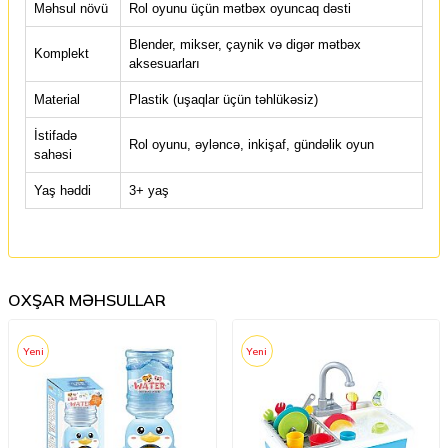
Məhsul növü
Rol oyunu üçün mətbəx oyuncaq dəsti
Blender, mikser, çaynik və digər mətbəx
Komplekt
aksesuarları
Material
Plastik (uşaqlar üçün təhlükəsiz)
İstifadə
Rol oyunu, əyləncə, inkişaf, gündəlik oyun
sahəsi
Yaş həddi
3+ yaş
OXŞAR MƏHSULLAR
Yeni
Yeni