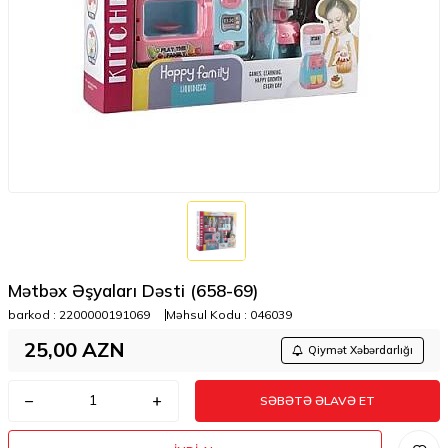
Mətbəx Əşyaları Dəsti (658-69)
barkod :
2200000191069
Məhsul Kodu :
046039
25,00
AZN
Qiymət Xəbərdarlığı
SƏBƏTƏ ƏLAVƏ ET