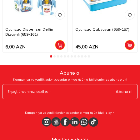
Oyuncaq Dispenser Delfin
Oyuncaq Qabyuyan (659-157)
Dizaynlı (659-161)
6,00
AZN
45,00
AZN
Abunə ol
Kampaniya və yeniliklərdən xəbərdar olmaq üçün e-bülletenimizə abunə olun!
Abunə ol
Kampaniya və yeniliklərdən xəbərdar olmaq üçün bizi izləyin.
Müştəri xidməti