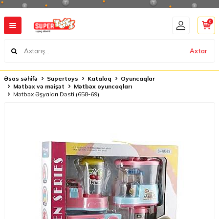
0
Axtar
Əsas səhifə
Supertoys
Kataloq
Oyuncaqlar
Mətbəx və məişət
Mətbəx oyuncaqları
Mətbəx Əşyaları Dəsti (658-69)