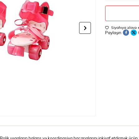
Siyahıya əlavə 
Paylaşın
Rolik uşaqların balans və koordinasiya bacarıqlarını inkişaf etdirmək üçün h