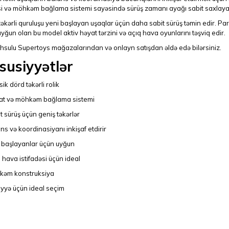
i və möhkəm bağlama sistemi sayəsində sürüş zamanı ayağı sabit saxlayar
əkərli quruluşu yeni başlayan uşaqlar üçün daha sabit sürüş təmin edir. Par
yğun olan bu model aktiv həyat tərzini və açıq hava oyunlarını təşviq edir.
hsulu Supertoys mağazalarından və onlayn satışdan əldə edə bilərsiniz.
susiyyətlər
sik dörd təkərli rolik
at və möhkəm bağlama sistemi
t sürüş üçün geniş təkərlər
ns və koordinasiyanı inkişaf etdirir
i başlayanlar üçün uyğun
 hava istifadəsi üçün ideal
kəm konstruksiya
iyyə üçün ideal seçim