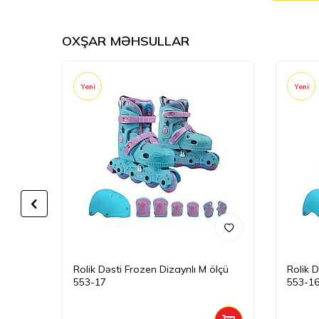
OXŞAR MƏHSULLAR
Yeni
Yeni
4)
Rolik Dəsti Frozen Dizaynlı M ölçü
Rolik D
553-17
553-1