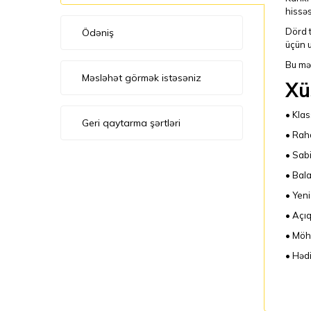
hissəs
Dörd t
Ödəniş
üçün u
Bu mə
Məsləhət görmək istəsəniz
Xü
• Klas
Geri qaytarma şərtləri
• Rah
• Sabi
• Bala
• Yen
• Açıq
• Möh
• Həd