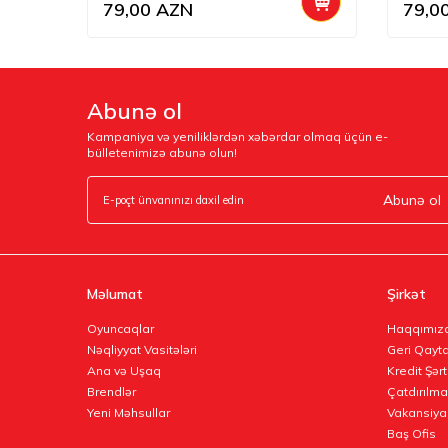
79,00
AZN
79,0
Abunə ol
Kampaniya və yeniliklərdən xəbərdar olmaq üçün e-
bülletenimizə abunə olun!
Abunə ol
Məlumat
Şirkət
Oyuncaqlar
Haqqımız
Nəqliyyat Vasitələri
Geri Qayta
Ana və Uşaq
Kredit Şərt
Brendlər
Çatdırılma
Yeni Məhsullar
Vakansiya
Baş Ofis