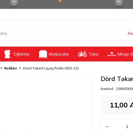
Ax
Oğlanlar
Mağazalar
Toba
Mingo S
Roliklər
Dörd Təkərli Uşaq Roliki (553-23)
Dörd Təkər
barkod :
20900000
11,00