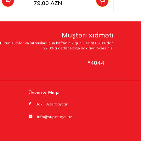
79,00
AZN
79,0
Müştəri xidməti
Bütün suallar və sifarişlər üçün həftənin 7 günü, saat 09:00-dan
22:00-a qədər əlaqə saxlaya bilərsiniz.
*4044
Ünvan & Əlaqə
Bakı , Azərbaycan
info@supertoys.az