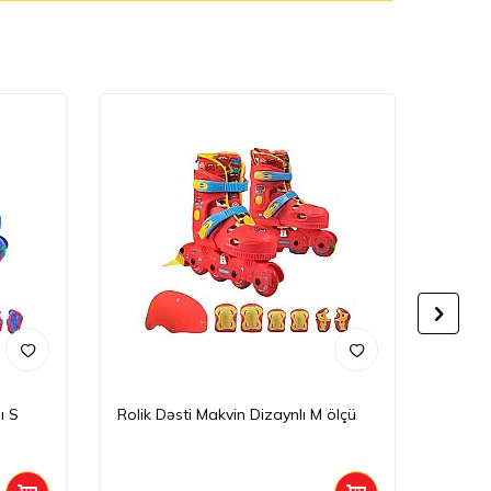
Yeni
ı S
Rolik Dəsti Makvin Dizaynlı M ölçü
Rolik 