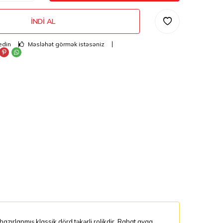
İNDI AL
edin
Məsləhət görmək istəsəniz
azırlanmış klassik dörd təkərli rolikdir. Rahat ayaq