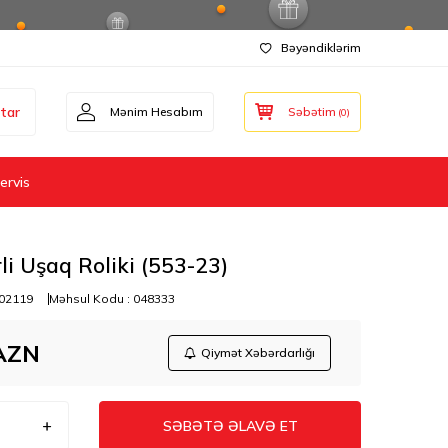
Bəyəndiklərim
tar
Mənim Hesabım
Səbətim
(
0
)
ervis
li Uşaq Roliki (553-23)
02119
Məhsul Kodu :
048333
AZN
Qiymət Xəbərdarlığı
SƏBƏTƏ ƏLAVƏ ET