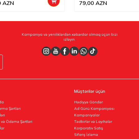
0
AZN
79,00
AZN
Kampaniya və yeniliklərdən xəbərdar olmaq üçün bizi
izləyin.
Müştərilər üçün
da
Hədiyyə Göndər
rma Şərtləri
Ad Günü Kampaniyası
ləri
Kampaniyalar
 və Ödəmə Şərtləri
Tədbirlər və Layihələr
lar
Korporativ Satış
Sifariş İzləmə