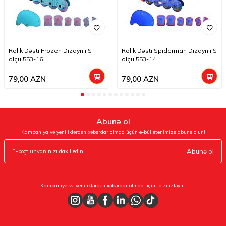
Rolik Dəsti Frozen Dizaynlı S
Rolik Dəsti Spiderman Dizaynlı S
ölçü 553-16
ölçü 553-14
79,00
AZN
79,00
AZN
Abunə ol
Kampaniya və yeniliklərdən xəbərdar olmaq üçün e-bülletenimizə abunə olun!
Abunə ol
Kampaniya və yeniliklərdən xəbərdar olmaq üçün bizi izləyin.