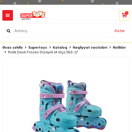
0
Axtar
Əsas səhifə
Supertoys
Kataloq
Nəqliyyat vasitələri
Roliklər
Rolik Dəsti Frozen Dizaynlı M ölçü 553-17