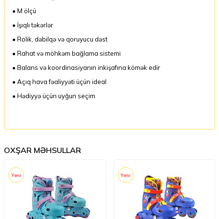
• M ölçü
• İşıqlı təkərlər
• Rolik, dəbilqə və qoruyucu dəst
• Rahat və möhkəm bağlama sistemi
• Balans və koordinasiyanın inkişafına kömək edir
• Açıq hava fəaliyyəti üçün ideal
• Hədiyyə üçün uyğun seçim
OXŞAR MƏHSULLAR
Yeni
Yeni