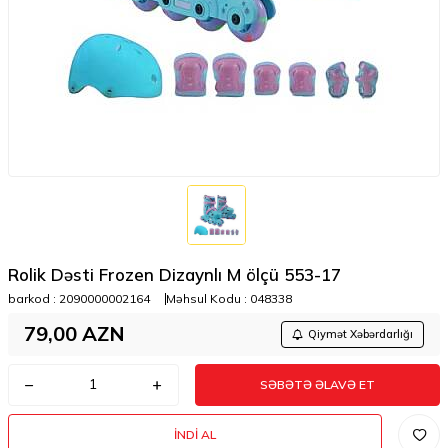
Rolik Dəsti Frozen Dizaynlı M ölçü 553-17
barkod :
2090000002164
Məhsul Kodu :
048338
79,00
AZN
Qiymət Xəbərdarlığı
SƏBƏTƏ ƏLAVƏ ET
İNDI AL