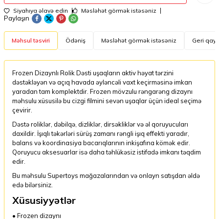
Siyahıya əlavə edin
Məsləhət görmək istəsəniz
Paylaşın
Məhsul təsviri
Ödəniş
Məsləhət görmək istəsəniz
Geri qayt
Frozen Dizaynlı Rolik Dəsti uşaqların aktiv həyat tərzini
dəstəkləyən və açıq havada əyləncəli vaxt keçirməsinə imkan
yaradan tam komplektdir. Frozen mövzulu rəngarəng dizaynı
məhsulu xüsusilə bu cizgi filmini sevən uşaqlar üçün ideal seçimə
çevirir.
Dəstə roliklər, dəbilqə, dizliklər, dirsəkliklər və əl qoruyucuları
daxildir. İşıqlı təkərləri sürüş zamanı rəngli işıq effekti yaradır,
balans və koordinasiya bacarıqlarının inkişafına kömək edir.
Qoruyucu aksesuarlar isə daha təhlükəsiz istifadə imkanı təqdim
edir.
Bu məhsulu Supertoys mağazalarından və onlayn satışdan əldə
edə bilərsiniz.
Xüsusiyyətlər
• Frozen dizaynı