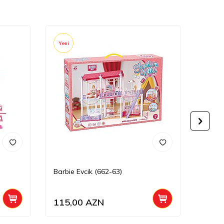
Yeni
Yeni
Barbie Evcik (662-63)
Kuromi
115,00
AZN
42,0