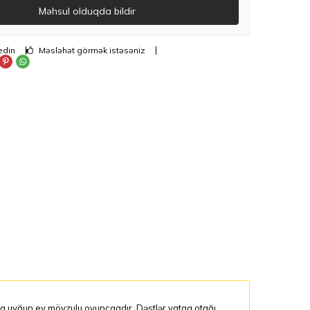
Məhsul olduqda bildir
edin
Məsləhət görmək istəsəniz
na uyğun ev mövzulu oyuncaqdır. Dəstlər yataq otağı,