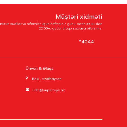
Müştəri xidməti
Bütün suallar və sifarişlər üçün həftənin 7 günü, saat 09:00-dan
22:00-a qədər əlaqə saxlaya bilərsiniz.
*4044
Ünvan & Əlaqə
Bakı , Azərbaycan
info@supertoys.az