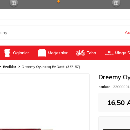
Ax
Oğlanlar
Mağazalar
Toba
Mingo S
Evciklər
Dreemy Oyuncaq Ev Dəsti (387-57)
Dreemy Oy
barkod :
22000001
16,50