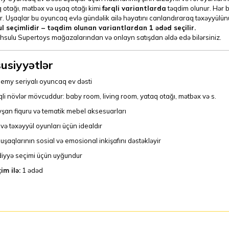
otağı, mətbəx və uşaq otağı kimi
fərqli variantlarda
təqdim olunur. Hər b
ır. Uşaqlar bu oyuncaq evlə gündəlik ailə həyatını canlandıraraq təxəyyülünü, s
l seçimlidir – təqdim olunan variantlardan 1 ədəd seçilir.
hsulu Supertoys mağazalarından və onlayn satışdan əldə edə bilərsiniz.
usiyyətlər
emy seriyalı oyuncaq ev dəsti
qli növlər mövcuddur: baby room, living room, yataq otağı, mətbəx və s.
şan fiquru və tematik mebel aksesuarları
 və təxəyyül oyunları üçün idealdır
 uşaqlarının sosial və emosional inkişafını dəstəkləyir
iyyə seçimi üçün uyğundur
im ilə:
1 ədəd