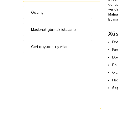
qonaq 
yer al
Ödəniş
Məhsu
Bu mə
Məsləhət görmək istəsəniz
Xüs
Dre
Geri qaytarma şərtləri
Fər
Dov
Rol
Qız
Həd
Seç