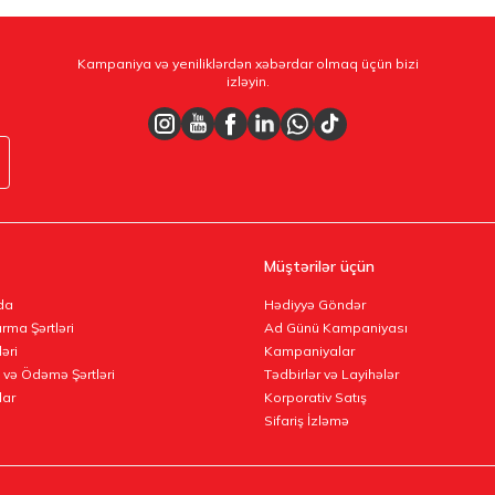
Kampaniya və yeniliklərdən xəbərdar olmaq üçün bizi
izləyin.
Müştərilər üçün
da
Hədiyyə Göndər
rma Şərtləri
Ad Günü Kampaniyası
ləri
Kampaniyalar
 və Ödəmə Şərtləri
Tədbirlər və Layihələr
lar
Korporativ Satış
Sifariş İzləmə