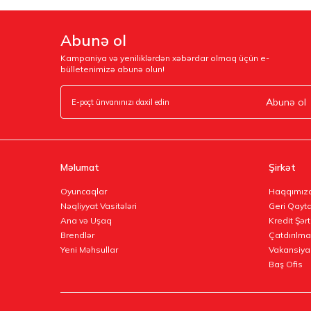
Abunə ol
Kampaniya və yeniliklərdən xəbərdar olmaq üçün e-
bülletenimizə abunə olun!
Abunə ol
Məlumat
Şirkət
Oyuncaqlar
Haqqımız
Nəqliyyat Vasitələri
Geri Qayta
Ana və Uşaq
Kredit Şərt
Brendlər
Çatdırılma
Yeni Məhsullar
Vakansiya
Baş Ofis