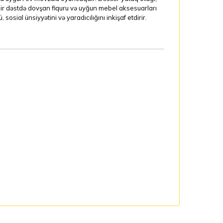
ir dəstdə dovşan fiquru və uyğun mebel aksesuarları
osial ünsiyyətini və yaradıcılığını inkişaf etdirir.