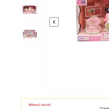
Məhsul təsviri
Dreemy