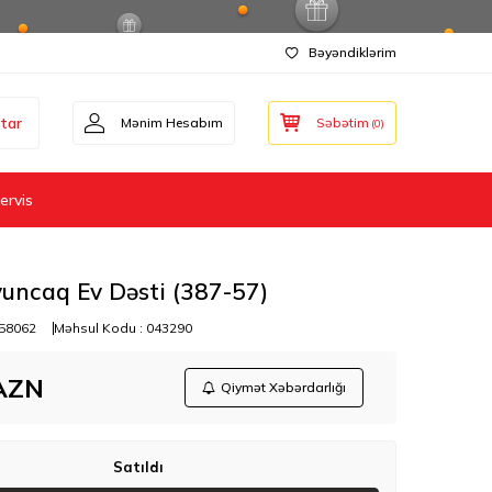
Bəyəndiklərim
tar
Mənim Hesabım
Səbətim
(
0
)
ervis
uncaq Ev Dəsti (387-57)
58062
Məhsul Kodu :
043290
AZN
Qiymət Xəbərdarlığı
Satıldı