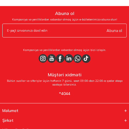
Abunə ol
Kampaniya və yeniliklərdən xəbərdar olmaq üçün e-bülletenimizə abunə olun!
Abunə ol
Kampaniya və yeniliklərdən xəbərdar olmaq üçün bizi izləyin.
Müştəri xidməti
Bütün suallar və sifarişlər üçün həftənin 7 günü, saat 09:00-dan 22:00-a qədər əlaqə
saxlaya bilərsiniz.
*4044
Məlumat
Şirkət