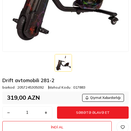
Drift avtomobili 281-2
barkod :
2057245305092
Məhsul Kodu :
017883
319,00
AZN
Qiymət Xəbərdarlığı
SƏBƏTƏ ƏLAVƏ ET
İNDI AL