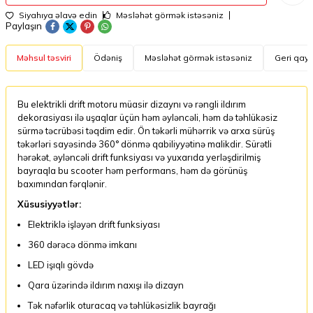
Siyahıya əlavə edin
Məsləhət görmək istəsəniz
Paylaşın
Məhsul təsviri
Ödəniş
Məsləhət görmək istəsəniz
Geri qayt
Bu elektrikli drift motoru müasir dizaynı və rəngli ildırım
dekorasiyası ilə uşaqlar üçün həm əyləncəli, həm də təhlükəsiz
sürmə təcrübəsi təqdim edir. Ön təkərli mühərrik və arxa sürüş
təkərləri sayəsində 360° dönmə qabiliyyətinə malikdir. Sürətli
hərəkət, əyləncəli drift funksiyası və yuxarıda yerləşdirilmiş
bayraqla bu scooter həm performans, həm də görünüş
baxımından fərqlənir.
Xüsusiyyətlər:
Elektriklə işləyən drift funksiyası
360 dərəcə dönmə imkanı
LED işıqlı gövdə
Qara üzərində ildırım naxışı ilə dizayn
Tək nəfərlik oturacaq və təhlükəsizlik bayrağı